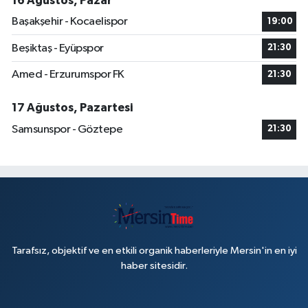
16 Ağustos, Pazar
Başakşehir - Kocaelispor
19:00
Beşiktaş - Eyüpspor
21:30
Amed - Erzurumspor FK
21:30
17 Ağustos, Pazartesi
Samsunspor - Göztepe
21:30
Tarafsız, objektif ve en etkili organik haberleriyle Mersin'in en iyi
haber sitesidir.