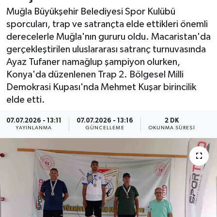
Muğla Büyükşehir Belediyesi Spor Kulübü
Resmi İlan
sporcuları, trap ve satrançta elde ettikleri önemli
derecelerle Muğla'nın gururu oldu. Macaristan'da
Sağlık
gerçekleştirilen uluslararası satranç turnuvasında
Ayaz Tufaner namağlup şampiyon olurken,
Siyaset
Konya'da düzenlenen Trap 2. Bölgesel Milli
Demokrasi Kupası'nda Mehmet Kuşar birincilik
Spor
elde etti.
Yaşam
07.07.2026 - 13:11
07.07.2026 - 13:16
2 DK
YAYINLANMA
GÜNCELLEME
OKUNMA SÜRESI