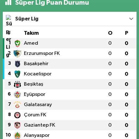
Süper Lig Puan Durumu
Süper Lig
#
Takım
O
P
1
Amed
0
0
2
Erzurumspor FK
0
0
3
Başakşehir
0
0
4
Kocaelispor
0
0
5
Beşiktaş
0
0
6
Eyüpspor
0
0
7
Galatasaray
0
0
8
Çorum FK
0
0
9
Gaziantep FK
0
0
10
Alanyaspor
0
0