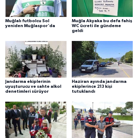
Muğlalı futbolcu Sol
Muğla Akyaka bu defa fahiş
yeniden Muğlaspor'da
WC ücreti ile gündeme
geldi
Jandarma ekiplerinin
Haziran ayında jandarma
uyuşturucu ve sahte alkol
ekiplerince 213 kişi
denetimleri sürüyor
tutuklandı