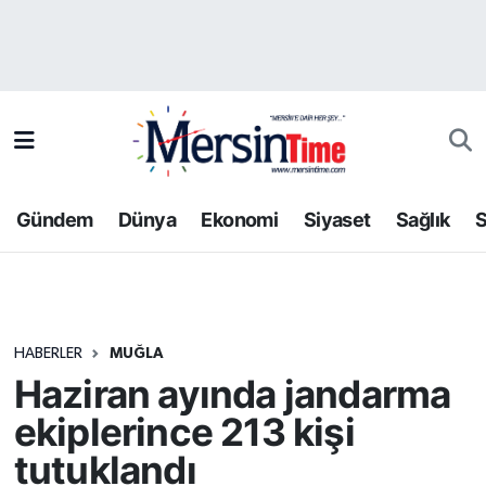
Asayiş
Hava Durumu
Bilim-Teknoloji
Trafik Durumu
Çevre
Süper Lig Puan Durumu ve Fikstür
Gündem
Dünya
Ekonomi
Siyaset
Sağlık
S
Dünya
Tüm Manşetler
Eğitim
Son Dakika Haberleri
HABERLER
MUĞLA
Ekonomi
Haber Arşivi
Haziran ayında jandarma
Gündem
ekiplerince 213 kişi
tutuklandı
Kültür-Sanat