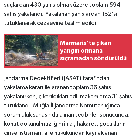
suçlardan 430 şahıs olmak üzere toplam 594
şahıs yakalandı. Yakalanan şahıslardan 182'si
tutuklanarak cezaevine teslim edildi.
Marmaris'te çıkan
yangın ormana
sıçramadan söndürüldü
Jandarma Dedektifleri (JASAT) tarafından
yakalama kararı ile aranan toplam 36 şahıs
yakalanırken, çıkarıldıkları adli makamlarca 31 şahıs
tutuklandı. Muğla İl Jandarma Komutanlığınca
sorumluluk sahasında alınan tedbirler sonucunda;
konut dokunulmazlığını ihlal, hakaret, çocukların
cinsel istismarı, aile hukukundan kaynaklanan