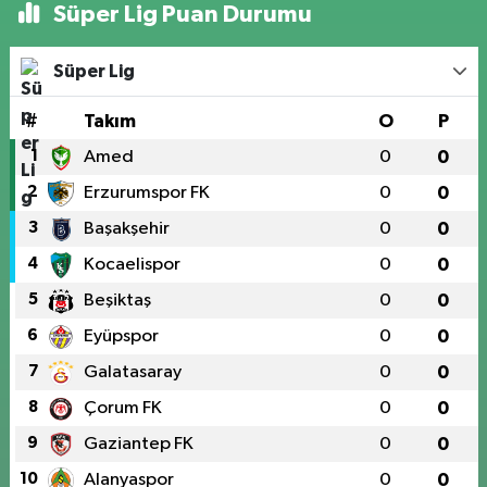
Süper Lig Puan Durumu
Süper Lig
#
Takım
O
P
1
Amed
0
0
2
Erzurumspor FK
0
0
3
Başakşehir
0
0
4
Kocaelispor
0
0
5
Beşiktaş
0
0
6
Eyüpspor
0
0
7
Galatasaray
0
0
8
Çorum FK
0
0
9
Gaziantep FK
0
0
10
Alanyaspor
0
0