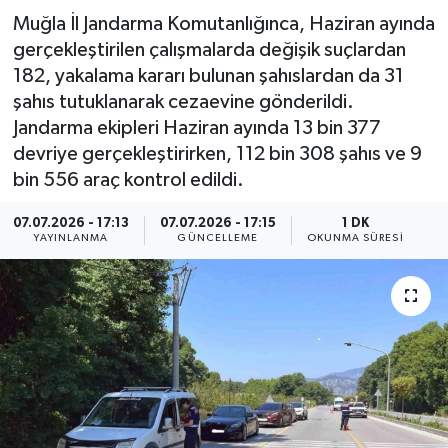
Muğla İl Jandarma Komutanlığınca, Haziran ayında
Resmi İlan
gerçekleştirilen çalışmalarda değişik suçlardan
182, yakalama kararı bulunan şahıslardan da 31
Sağlık
şahıs tutuklanarak cezaevine gönderildi.
Jandarma ekipleri Haziran ayında 13 bin 377
Siyaset
devriye gerçekleştirirken, 112 bin 308 şahıs ve 9
bin 556 araç kontrol edildi.
Spor
07.07.2026 - 17:13
07.07.2026 - 17:15
1 DK
Yaşam
YAYINLANMA
GÜNCELLEME
OKUNMA SÜRESI