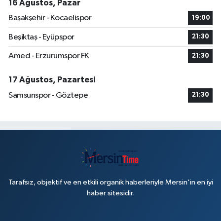
16 Ağustos, Pazar
Başakşehir - Kocaelispor
19:00
Beşiktaş - Eyüpspor
21:30
Amed - Erzurumspor FK
21:30
17 Ağustos, Pazartesi
Samsunspor - Göztepe
21:30
Tarafsız, objektif ve en etkili organik haberleriyle Mersin'in en iyi
haber sitesidir.