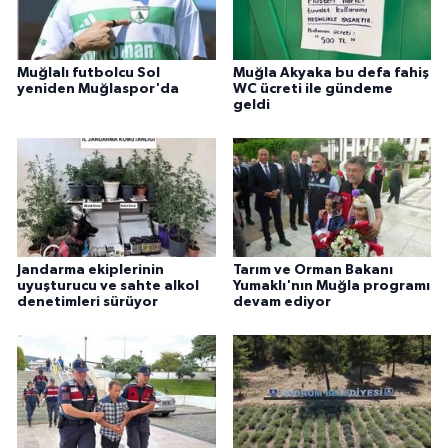
Muğlalı futbolcu Sol
Muğla Akyaka bu defa fahiş
yeniden Muğlaspor'da
WC ücreti ile gündeme
geldi
Jandarma ekiplerinin
Tarım ve Orman Bakanı
uyuşturucu ve sahte alkol
Yumaklı'nın Muğla programı
denetimleri sürüyor
devam ediyor