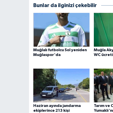
Bunlar da ilginizi çekebilir
Muğlalı futbolcu Sol yeniden
Muğla Aky
Muğlaspor'da
WC ücreti
Haziran ayında jandarma
Tarım ve 
ekiplerince 213 kişi
Yumaklı'n