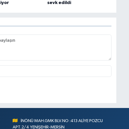
iyor
sevk edildi
İNÖNÜ MAH.GMK BLV.NO :413 ALİYE POZCU
APT.2/4 YENİŞEHİR-MERSİN