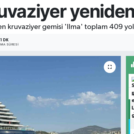
kruvaziyer yenid
n kruvaziyer gemisi 'Ilma' toplam 409 yol
1 DK
MA SÜRESI