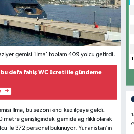
ziyer gemisi 'Ilma' toplam 409 yolcu getirdi.
1
bu defa fahiş WC ücreti ile gündeme
e
misi Ilma, bu sezon ikinci kez ilçeye geldi.
1
metre genişliğindeki gemide ağırlıklı olarak
G
cu ile 372 personel bulunuyor. Yunanistan'ın