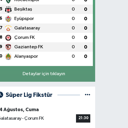
5
Beşiktaş
0
0
6
Eyüpspor
0
0
7
Galatasaray
0
0
8
Çorum FK
0
0
9
Gaziantep FK
0
0
0
Alanyaspor
0
0
Detaylar için tıklayın
Süper Lig Fikstür
4 Ağustos, Cuma
alatasaray - Çorum FK
21:30