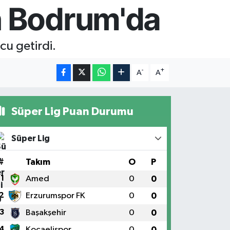
en Bodrum'da
cu getirdi.
-
+
A
A
Süper Lig Puan Durumu
Süper Lig
#
Takım
O
P
1
Amed
0
0
2
Erzurumspor FK
0
0
3
Başakşehir
0
0
4
Kocaelispor
0
0