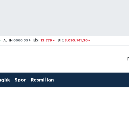
6660.55
13.779
3.095.741,30
ALTIN
BİST
BTC
ağlık
Spor
Resmi İlan