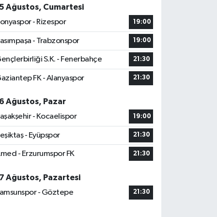
5 Ağustos, Cumartesi
onyaspor - Rizespor
19:00
asımpaşa - Trabzonspor
19:00
ençlerbirliği S.K. - Fenerbahçe
21:30
aziantep FK - Alanyaspor
21:30
6 Ağustos, Pazar
aşakşehir - Kocaelispor
19:00
eşiktaş - Eyüpspor
21:30
med - Erzurumspor FK
21:30
7 Ağustos, Pazartesi
amsunspor - Göztepe
21:30