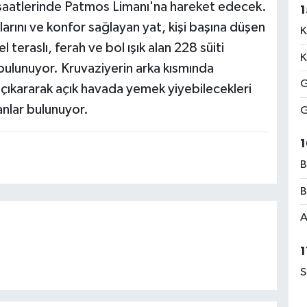
aatlerinde Patmos Limanı'na hareket edecek.
1
larını ve konfor sağlayan yat, kişi başına düşen
K
 teraslı, ferah ve bol ışık alan 228 süiti
K
bulunuyor. Kruvaziyerin arka kısmında
G
i çıkararak açık havada yemek yiyebilecekleri
anlar bulunuyor.
G
1
B
B
A
1
S