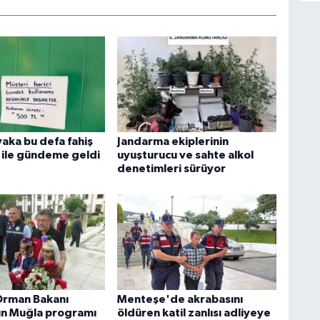
aka bu defa fahiş
Jandarma ekiplerinin
 ile gündeme geldi
uyuşturucu ve sahte alkol
denetimleri sürüyor
Orman Bakanı
Menteşe'de akrabasını
ın Muğla programı
öldüren katil zanlısı adliyeye