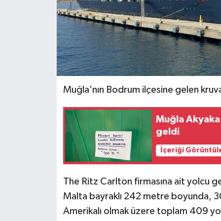
Muğla'nın Bodrum ilçesine gelen kruva
Muğla Akyaka 
geldi
İçeriği Görüntül
The Ritz Carlton firmasına ait yolcu ge
Malta bayraklı 242 metre boyunda, 30 
Amerikalı olmak üzere toplam 409 yol