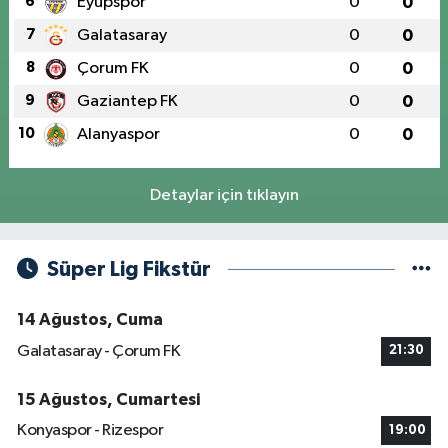
6
Eyüpspor
0
0
7
Galatasaray
0
0
8
Çorum FK
0
0
9
Gaziantep FK
0
0
10
Alanyaspor
0
0
Detaylar için tıklayın
Süper Lig Fikstür
14 Ağustos, Cuma
Galatasaray - Çorum FK
21:30
15 Ağustos, Cumartesi
Konyaspor - Rizespor
19:00