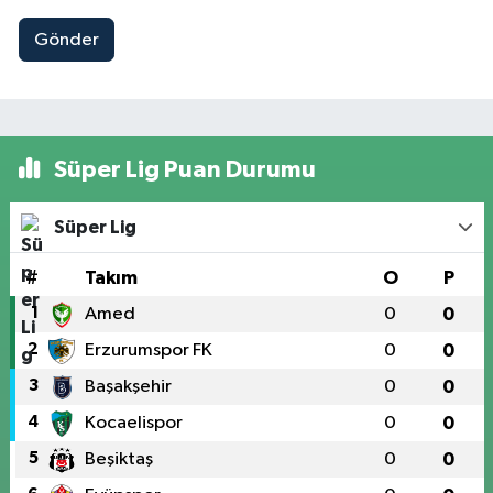
Gönder
Süper Lig Puan Durumu
Süper Lig
#
Takım
O
P
1
Amed
0
0
2
Erzurumspor FK
0
0
3
Başakşehir
0
0
4
Kocaelispor
0
0
5
Beşiktaş
0
0