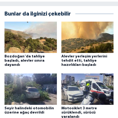
Bunlar da ilginizi çekebilir
Bozdoğan'da tahliye
Alevler yerleşim yerlerini
başladı, alevler sınıra
tehdit etti, tahliye
dayandı
hazırlıkları başladı
Seyir halindeki otomobilin
Motosiklet 3 metre
üzerine ağaç devrildi
sürüklendi, sürücü
yaralandı