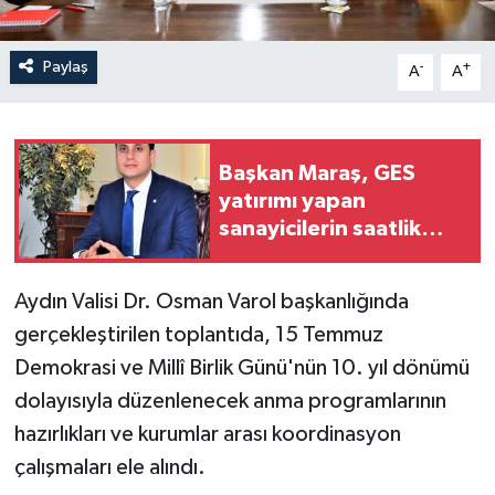
Paylaş
-
+
A
A
Başkan Maraş, GES
yatırımı yapan
sanayicilerin saatlik
mahsuplaşma sorununu
TOBB'a taşıyacak
Aydın Valisi Dr. Osman Varol başkanlığında
gerçekleştirilen toplantıda, 15 Temmuz
Demokrasi ve Millî Birlik Günü'nün 10. yıl dönümü
dolayısıyla düzenlenecek anma programlarının
hazırlıkları ve kurumlar arası koordinasyon
çalışmaları ele alındı.