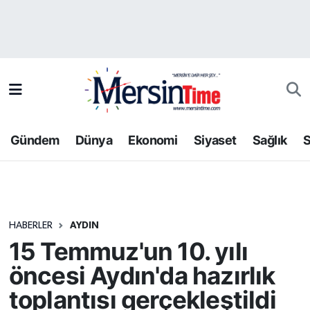
Asayiş
Hava Durumu
Bilim-Teknoloji
Trafik Durumu
Çevre
Süper Lig Puan Durumu ve Fikstür
Gündem
Dünya
Ekonomi
Siyaset
Sağlık
S
Dünya
Tüm Manşetler
Eğitim
Son Dakika Haberleri
HABERLER
AYDIN
Ekonomi
Haber Arşivi
15 Temmuz'un 10. yılı
Gündem
öncesi Aydın'da hazırlık
toplantısı gerçekleştildi
Kültür-Sanat