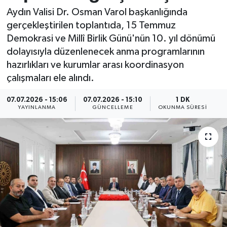
Aydın Valisi Dr. Osman Varol başkanlığında
Resmi İlan
gerçekleştirilen toplantıda, 15 Temmuz
Demokrasi ve Millî Birlik Günü'nün 10. yıl dönümü
Sağlık
dolayısıyla düzenlenecek anma programlarının
hazırlıkları ve kurumlar arası koordinasyon
Siyaset
çalışmaları ele alındı.
Spor
07.07.2026 - 15:06
07.07.2026 - 15:10
1 DK
YAYINLANMA
GÜNCELLEME
OKUNMA SÜRESI
Yaşam