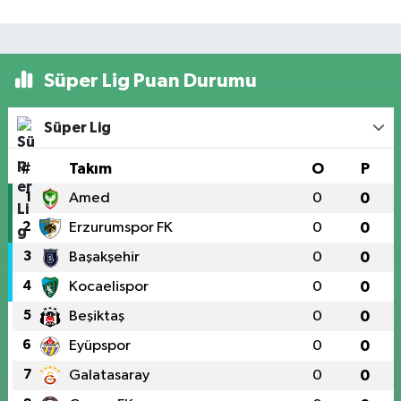
Süper Lig Puan Durumu
Süper Lig
#
Takım
O
P
1
Amed
0
0
2
Erzurumspor FK
0
0
3
Başakşehir
0
0
4
Kocaelispor
0
0
5
Beşiktaş
0
0
6
Eyüpspor
0
0
7
Galatasaray
0
0