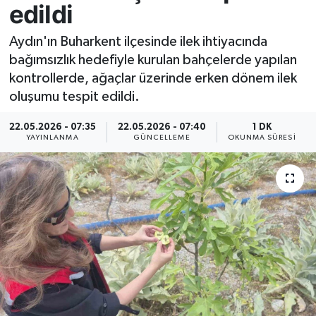
edildi
Resmi İlan
Aydın'ın Buharkent ilçesinde ilek ihtiyacında
bağımsızlık hedefiyle kurulan bahçelerde yapılan
Sağlık
kontrollerde, ağaçlar üzerinde erken dönem ilek
oluşumu tespit edildi.
Siyaset
22.05.2026 - 07:35
22.05.2026 - 07:40
1 DK
Spor
YAYINLANMA
GÜNCELLEME
OKUNMA SÜRESI
Yaşam