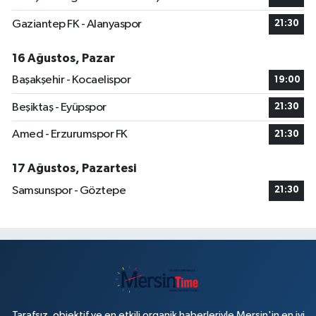
Gaziantep FK - Alanyaspor
21:30
16 Ağustos, Pazar
Başakşehir - Kocaelispor
19:00
Beşiktaş - Eyüpspor
21:30
Amed - Erzurumspor FK
21:30
17 Ağustos, Pazartesi
Samsunspor - Göztepe
21:30
Tarafsız, objektif ve en etkili organik haberleriyle Mersin'in en iyi