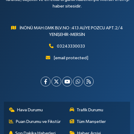
haber sitesidir.
İNÖNÜ MAH.GMK BLV.NO :413 ALİYE POZCU APT.2/4
YENİŞEHİR-MERSİN
03243330033
[email protected]
Hava Durumu
Trafik Durumu
Puan Durumu ve Fikstür
Tüm Manşetler
Son Dakika Haberleri
Haber Arşivi