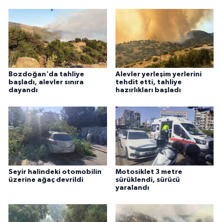
Bozdoğan'da tahliye
Alevler yerleşim yerlerini
başladı, alevler sınıra
tehdit etti, tahliye
dayandı
hazırlıkları başladı
Seyir halindeki otomobilin
Motosiklet 3 metre
üzerine ağaç devrildi
sürüklendi, sürücü
yaralandı