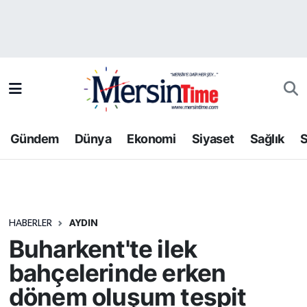
Asayiş
Hava Durumu
Bilim-Teknoloji
Trafik Durumu
Çevre
Süper Lig Puan Durumu ve Fikstür
Gündem
Dünya
Ekonomi
Siyaset
Sağlık
S
Dünya
Tüm Manşetler
Eğitim
Son Dakika Haberleri
HABERLER
AYDIN
Ekonomi
Haber Arşivi
Buharkent'te ilek
Gündem
bahçelerinde erken
dönem oluşum tespit
Kültür-Sanat