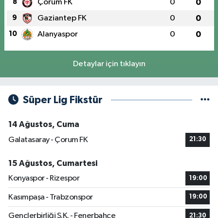
8
Çorum FK
0
0
9
Gaziantep FK
0
0
10
Alanyaspor
0
0
Detaylar için tıklayın
Süper Lig Fikstür
14 Ağustos, Cuma
Galatasaray - Çorum FK
21:30
15 Ağustos, Cumartesi
Konyaspor - Rizespor
19:00
Kasımpaşa - Trabzonspor
19:00
Gençlerbirliği S.K. - Fenerbahçe
21:30