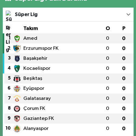
Süper Lig
#
Takım
O
P
1
Amed
0
0
2
Erzurumspor FK
0
0
3
Başakşehir
0
0
4
Kocaelispor
0
0
5
Beşiktaş
0
0
6
Eyüpspor
0
0
7
Galatasaray
0
0
8
Çorum FK
0
0
9
Gaziantep FK
0
0
10
Alanyaspor
0
0