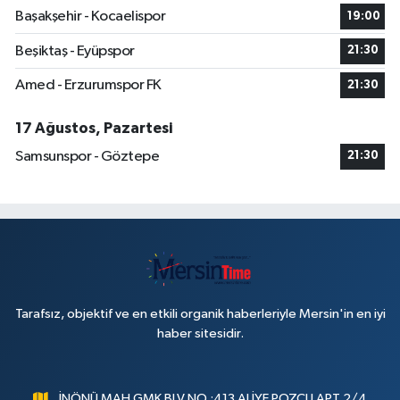
Başakşehir - Kocaelispor
19:00
Beşiktaş - Eyüpspor
21:30
Amed - Erzurumspor FK
21:30
17 Ağustos, Pazartesi
Samsunspor - Göztepe
21:30
Tarafsız, objektif ve en etkili organik haberleriyle Mersin'in en iyi
haber sitesidir.
İNÖNÜ MAH.GMK BLV.NO :413 ALİYE POZCU APT.2/4