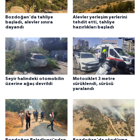
Bozdoğan'da tahliye
Alevler yerleşim yerlerini
başladı, alevler sınıra
tehdit etti, tahliye
dayandı
hazırlıkları başladı
Seyir halindeki otomobilin
Motosiklet 3 metre
üzerine ağaç devrildi
sürüklendi, sürücü
yaralandı