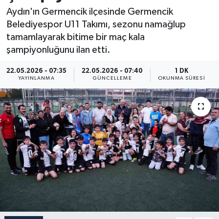
Aydın'ın Germencik ilçesinde Germencik
Resmi İlan
Belediyespor U11 Takımı, sezonu namağlup
tamamlayarak bitime bir maç kala
Sağlık
şampiyonluğunu ilan etti.
Siyaset
22.05.2026 - 07:35
22.05.2026 - 07:40
1 DK
YAYINLANMA
GÜNCELLEME
OKUNMA SÜRESI
Spor
Yaşam