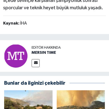
İlçede sevinçle karşılanan şampiyonluk sonrası
sporcular ve teknik heyet büyük mutluluk yaşadı.
Kaynak:
İHA
EDITÖR HAKKINDA
MERSIN TIME
Bunlar da ilginizi çekebilir