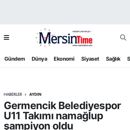
Asayiş
Hava Durumu
Bilim-Teknoloji
Trafik Durumu
Çevre
Süper Lig Puan Durumu ve Fikstür
Gündem
Dünya
Ekonomi
Siyaset
Sağlık
S
Dünya
Tüm Manşetler
Eğitim
Son Dakika Haberleri
HABERLER
AYDIN
Ekonomi
Haber Arşivi
Germencik Belediyespor
Gündem
U11 Takımı namağlup
şampiyon oldu
Kültür-Sanat