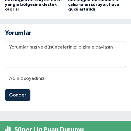
Bozdoğan Belediyesi'nden
Bozdoğan'da söndürme
yangın bölgesine destek
çalışmaları sürüyor, hava
çağrısı
gücü artırıldı
Yorumlar
Gönder
Süper Lig Puan Durumu