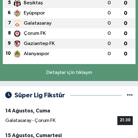
5
Beşiktaş
0
0
6
Eyüpspor
0
0
7
Galatasaray
0
0
8
Çorum FK
0
0
9
Gaziantep FK
0
0
10
Alanyaspor
0
0
Detaylar için tıklayın
Süper Lig Fikstür
14 Ağustos, Cuma
Galatasaray - Çorum FK
21:30
15 Ağustos, Cumartesi