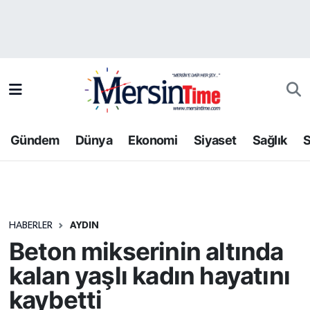
Asayiş
Hava Durumu
Bilim-Teknoloji
Trafik Durumu
Çevre
Süper Lig Puan Durumu ve Fikstür
Gündem
Dünya
Ekonomi
Siyaset
Sağlık
S
Dünya
Tüm Manşetler
Eğitim
Son Dakika Haberleri
HABERLER
AYDIN
Ekonomi
Haber Arşivi
Beton mikserinin altında
Gündem
kalan yaşlı kadın hayatını
kaybetti
Kültür-Sanat