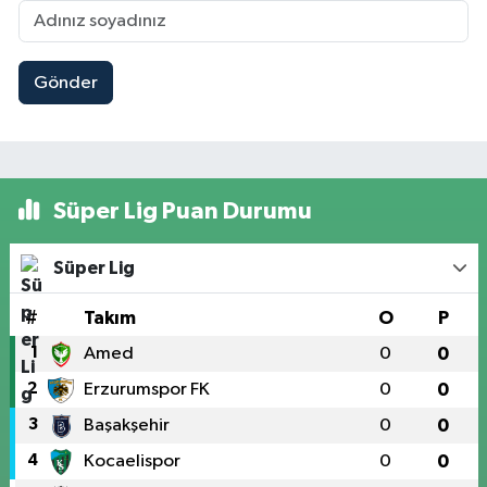
Gönder
Süper Lig Puan Durumu
Süper Lig
#
Takım
O
P
1
Amed
0
0
2
Erzurumspor FK
0
0
3
Başakşehir
0
0
4
Kocaelispor
0
0