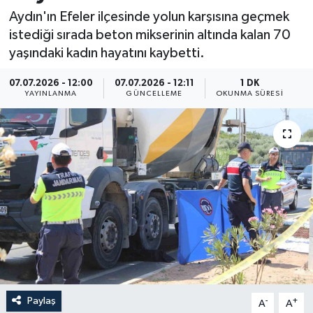
Aydın'ın Efeler ilçesinde yolun karşısına geçmek
Resmi İlan
istediği sırada beton mikserinin altında kalan 70
yaşındaki kadın hayatını kaybetti.
Sağlık
07.07.2026 - 12:00
07.07.2026 - 12:11
1 DK
Siyaset
YAYINLANMA
GÜNCELLEME
OKUNMA SÜRESI
Spor
Yaşam
Paylaş
-
+
A
A