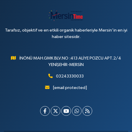
Tarafsız, objektif ve en etkili organik haberleriyle Mersin'in en iyi
haber sitesidir.
İNÖNÜ MAH.GMK BLV.NO :413 ALİYE POZCU APT.2/4
YENİŞEHİR-MERSİN
03243330033
[email protected]