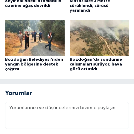
Seyir halindeki otomobilin
Motosiklet 3 metre
üzerine ağaç devrildi
sürüklendi, sürücü
yaralandı
Bozdoğan Belediyesi'nden
Bozdoğan'da söndürme
yangın bölgesine destek
çalışmaları sürüyor, hava
çağrısı
gücü artırıldı
Yorumlar