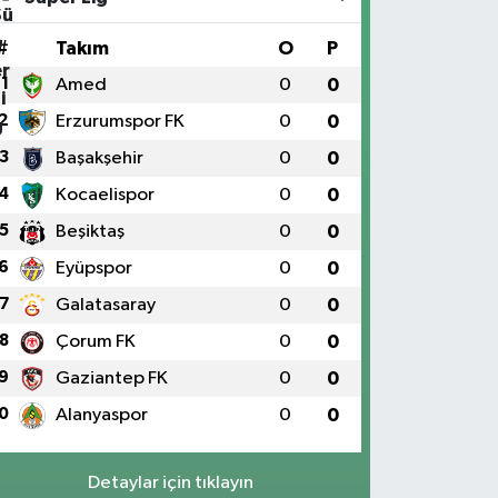
#
Takım
O
P
1
Amed
0
0
2
Erzurumspor FK
0
0
3
Başakşehir
0
0
4
Kocaelispor
0
0
5
Beşiktaş
0
0
6
Eyüpspor
0
0
7
Galatasaray
0
0
8
Çorum FK
0
0
9
Gaziantep FK
0
0
0
Alanyaspor
0
0
Detaylar için tıklayın