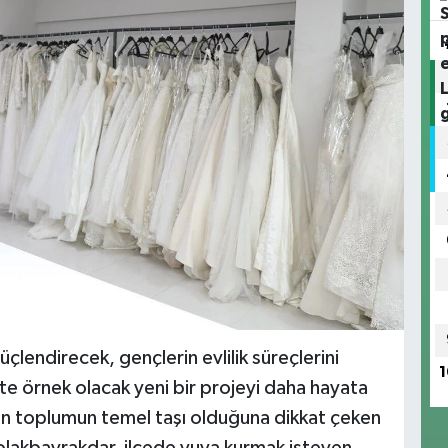
çlendirecek, gençlerin evlilik süreçlerini
1
kte örnek olacak yeni bir projeyi daha hayata
un toplumun temel taşı olduğuna dikkat çeken
lakbayrakdar, ilçede yuva kurmak isteyen