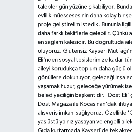
talepler gün yüzüne çıkabiliyor. Bundan
evlilik müessesesinin daha kolay bir şek
proje geliştirelim istedik. Bununla ilgi
daha farklı tekliflerle gelebilir. Çünkü
en sağlam kalesidir. Bu doğrultuda ai
oluyoruz. Glütensiz Kayseri Mutfağı'
Eli'nden sosyal tesislerimize kadar tü
aileyi korudukça toplum daha güçlü o
gönüllere dokunuyor, geleceği inşa e
yaşamak huzur, geleceğe yürümek ise
belediyeciliğin başkentidir. 'Dost Eli
Dost Mağaza ile Kocasinan'daki ihtiy
alışveriş imkânı sağlıyoruz. Özellikle 
yaş üstü yalnız yaşayan ve engelli aile
Gıda kurtarmada Kayseri'de tek akredi