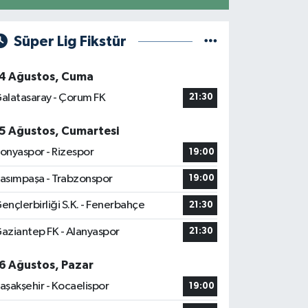
Süper Lig Fikstür
4 Ağustos, Cuma
alatasaray - Çorum FK
21:30
5 Ağustos, Cumartesi
onyaspor - Rizespor
19:00
asımpaşa - Trabzonspor
19:00
ençlerbirliği S.K. - Fenerbahçe
21:30
aziantep FK - Alanyaspor
21:30
6 Ağustos, Pazar
aşakşehir - Kocaelispor
19:00