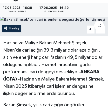
17.06.2025 - 16:38
17.06.2025 - 16:40
Resmi İlan
YAYINLANMA
GÜNCELLEME
Sağlık
Paylaş
-
+
A
A
Siyaset
Hazine ve Maliye Bakanı Mehmet Şimşek,
Spor
Nisan’da cari açığın 39,3 milyar dolar azaldığını,
altın ve enerji hariç cari fazlanın 49,5 milyar dolar
Yaşam
olduğunu açıkladı. Hizmet ihracatının güçlü
performansı cari dengeyi destekliyor.
ANKARA
(İGFA) -
Hazine ve Maliye Bakanı Mehmet Şimşek,
Nisan 2025 itibarıyla cari işlemler dengesine
ilişkin değerlendirmelerde bulundu.
Bakan Şimşek, yıllık cari açığın öngörüler