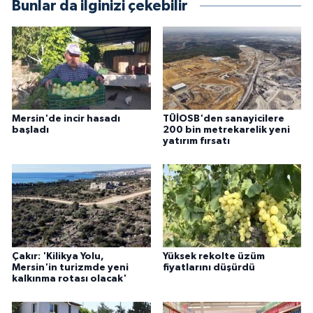
Bunlar da ilginizi çekebilir
Mersin'de incir hasadı
TÜİOSB'den sanayicilere
başladı
200 bin metrekarelik yeni
yatırım fırsatı
Çakır: 'Kilikya Yolu,
Yüksek rekolte üzüm
Mersin'in turizmde yeni
fiyatlarını düşürdü
kalkınma rotası olacak'