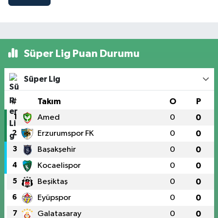
Süper Lig Puan Durumu
Süper Lig
#
Takım
O
P
1
Amed
0
0
2
Erzurumspor FK
0
0
3
Başakşehir
0
0
4
Kocaelispor
0
0
5
Beşiktaş
0
0
6
Eyüpspor
0
0
7
Galatasaray
0
0