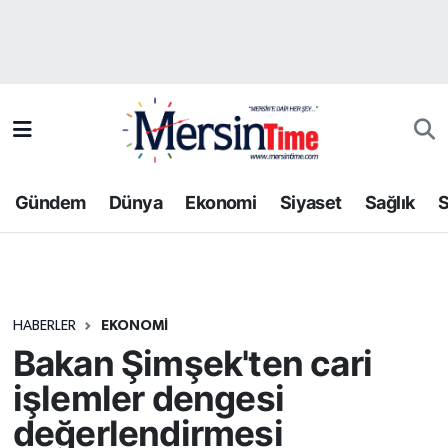
Asayiş
Hava Durumu
Bilim-Teknoloji
Trafik Durumu
Çevre
Süper Lig Puan Durumu ve Fikstür
Gündem
Dünya
Ekonomi
Siyaset
Sağlık
S
Dünya
Tüm Manşetler
Eğitim
Son Dakika Haberleri
HABERLER
EKONOMI
Ekonomi
Haber Arşivi
Bakan Şimşek'ten cari
Gündem
işlemler dengesi
değerlendirmesi
Kültür-Sanat