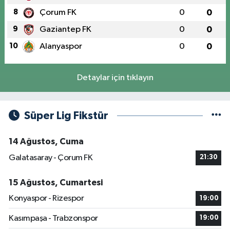
8
Çorum FK
0
0
9
Gaziantep FK
0
0
10
Alanyaspor
0
0
Detaylar için tıklayın
Süper Lig Fikstür
14 Ağustos, Cuma
Galatasaray - Çorum FK
21:30
15 Ağustos, Cumartesi
Konyaspor - Rizespor
19:00
Kasımpaşa - Trabzonspor
19:00