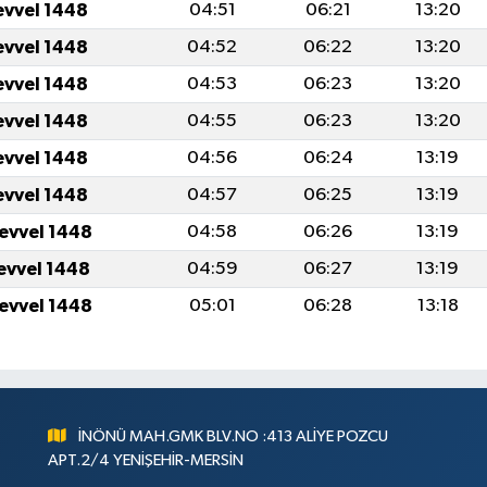
evvel 1448
04:51
06:21
13:20
evvel 1448
04:52
06:22
13:20
evvel 1448
04:53
06:23
13:20
evvel 1448
04:55
06:23
13:20
evvel 1448
04:56
06:24
13:19
evvel 1448
04:57
06:25
13:19
levvel 1448
04:58
06:26
13:19
levvel 1448
04:59
06:27
13:19
levvel 1448
05:01
06:28
13:18
İNÖNÜ MAH.GMK BLV.NO :413 ALİYE POZCU
APT.2/4 YENİŞEHİR-MERSİN