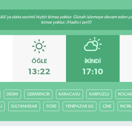
lâ'ya daha sevimli hiçbir kimse yoktur. Günah işlemeye devam eden yaşl
kimse yoktur. (Hadis-i şerif)
ÖĞLE
İKINDI
13:22
17:10
DİDİM
GERMENCİK
KARACASU
KARPUZLU
KOÇAR
İ
SULTANHİSAR
SÖKE
YENİPAZAR (A)
ÇİNE
İNCİR