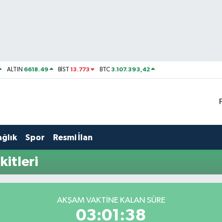
6618.49
13.773
3.107.393,42
ALTIN
BİST
BTC
ağlık
Spor
Resmi İlan
itleri
AKŞAM VAKTINE KALAN SÜRE
03:01:38