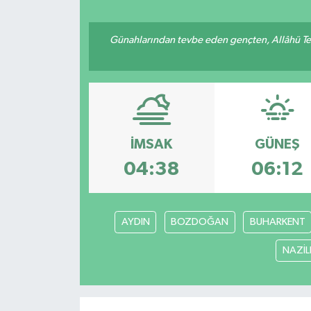
Resmi İlan
Günahlarından tevbe eden gençten, Allâhü Teâ
Sağlık
Siyaset
Spor
İMSAK
GÜNEŞ
04:38
06:12
Yaşam
AYDIN
BOZDOĞAN
BUHARKENT
NAZİLL