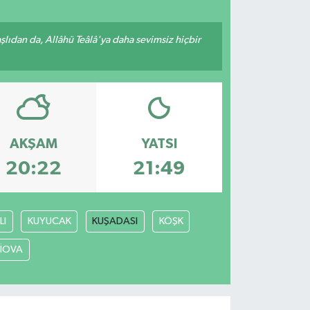
ıdan da, Allâhü Teâlâ'ya daha sevimsiz hiçbir
AKŞAM
YATSI
20:22
21:49
LI
KUYUCAK
KUŞADASI
KÖŞK
LİOVA