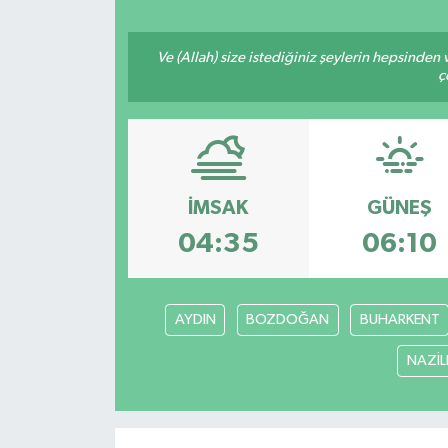
Resmi İlan
Ve (Allah) size istediğiniz şeylerin hepsinden v
ç
Sağlık
Siyaset
Spor
İMSAK
GÜNEŞ
04:35
06:10
Yaşam
AYDIN
BOZDOĞAN
BUHARKENT
NAZİLL