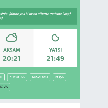
siniz. Şüphe yok ki insan elbette (nefsine karşı)
4)
AKŞAM
YATSI
20:21
21:49
LI
KUYUCAK
KUŞADASI
KÖŞK
LİOVA