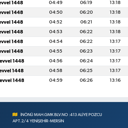
evvel 1448
04:49
06:19
13:18
evvel 1448
04:50
06:20
13:18
evvel 1448
04:52
06:21
13:18
evvel 1448
04:53
06:22
13:18
evvel 1448
04:54
06:22
13:17
evvel 1448
04:55
06:23
13:17
levvel 1448
04:56
06:24
13:17
levvel 1448
04:58
06:25
13:17
levvel 1448
04:59
06:26
13:16
İNÖNÜ MAH.GMK BLV.NO :413 ALİYE POZCU
APT.2/4 YENİŞEHİR-MERSİN