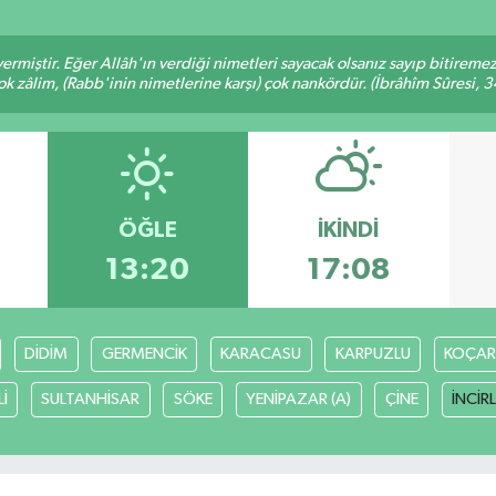
ermiştir. Eğer Allâh'ın verdiği nimetleri sayacak olsanız sayıp bitiremez
ok zâlim, (Rabb'inin nimetlerine karşı) çok nankördür. (İbrâhîm Sûresi, 3
ÖĞLE
İKINDI
13:20
17:08
DİDİM
GERMENCİK
KARACASU
KARPUZLU
KOÇAR
İ
SULTANHİSAR
SÖKE
YENİPAZAR (A)
ÇİNE
İNCİR