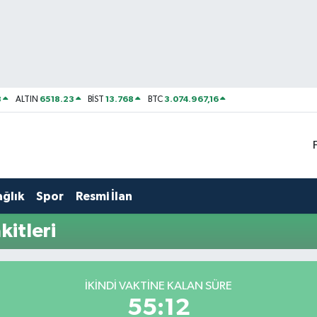
8
6518.23
13.768
3.074.967,16
ALTIN
BİST
BTC
ağlık
Spor
Resmi İlan
kitleri
İKINDI VAKTINE KALAN SÜRE
55:12