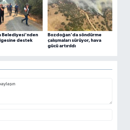
 Belediyesi'nden
Bozdoğan'da söndürme
lgesine destek
çalışmaları sürüyor, hava
gücü artırıldı