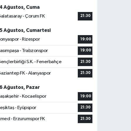
4 Ağustos, Cuma
alatasaray - Çorum FK
21:30
5 Ağustos, Cumartesi
onyaspor - Rizespor
19:00
asımpaşa - Trabzonspor
19:00
ençlerbirliği S.K. - Fenerbahçe
21:30
aziantep FK - Alanyaspor
21:30
6 Ağustos, Pazar
aşakşehir - Kocaelispor
19:00
eşiktaş - Eyüpspor
21:30
med - Erzurumspor FK
21:30