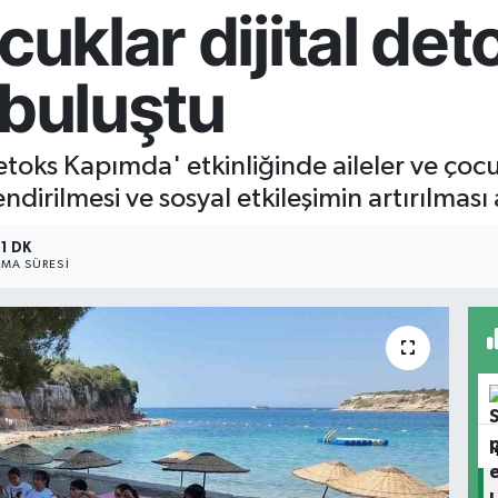
cuklar dijital det
 buluştu
oks Kapımda' etkinliğinde aileler ve çocukl
lendirilmesi ve sosyal etkileşimin artırılmas
1 DK
MA SÜRESI