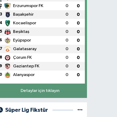
2
Erzurumspor FK
0
0
3
Başakşehir
0
0
4
Kocaelispor
0
0
5
Beşiktaş
0
0
6
Eyüpspor
0
0
7
Galatasaray
0
0
8
Çorum FK
0
0
9
Gaziantep FK
0
0
0
Alanyaspor
0
0
Detaylar için tıklayın
Süper Lig Fikstür