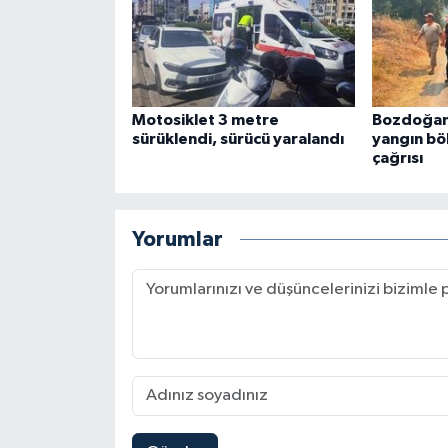
Motosiklet 3 metre
Bozdoğan
sürüklendi, sürücü yaralandı
yangın bö
çağrısı
Yorumlar