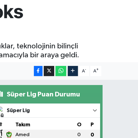
oks
ar, teknolojinin bilinçli
ı amacıyla bir araya geldi.
-
+
A
A
Süper Lig Puan Durumu
Süper Lig
#
Takım
O
P
1
Amed
0
0