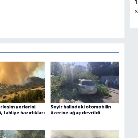
1
S
rleşim yerlerini
Seyir halindeki otomobilin
, tahliye hazırlıkları
üzerine ağaç devrildi