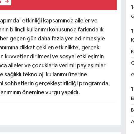
e
1
G
apımda' etkinliği kapsamında aileler ve
nın bilinçli kullanımı konusunda farkındalık
1
 her geçen gün daha fazla yer edinmesiyle
K
llanımına dikkat çekilen etkinlikte, gerçek
K
nın kuvvetlendirilmesi ve sosyal etkileşimin
G
a aileler ve çocuklarla verimli paylaşımlar
ve sağlıklı teknoloji kullanımı üzerine
G
 sohbetlerin gerçekleştirildiği programda,
1
kullanımının önemine vurgu yapıldı.
B
B
A