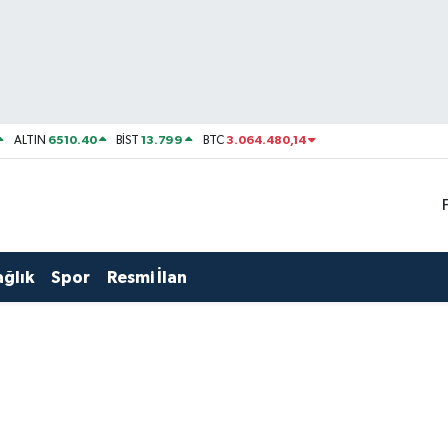
6510.40
13.799
3.064.480,14
ALTIN
BİST
BTC
ağlık
Spor
Resmi İlan