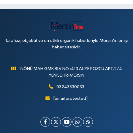
Tarafsız, objektif ve en etkili organik haberleriyle Mersin'in en iyi
haber sitesidir.
İNÖNÜ MAH.GMK BLV.NO :413 ALİYE POZCU APT.2/4
YENİŞEHİR-MERSİN
03243330033
[email protected]