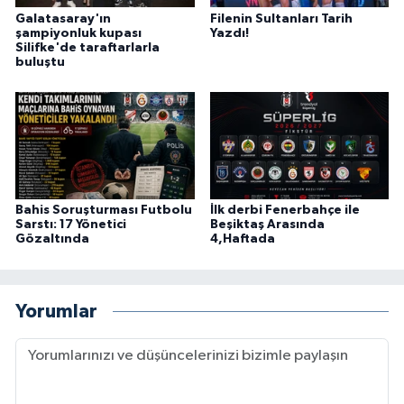
Galatasaray'ın
Filenin Sultanları Tarih
şampiyonluk kupası
Yazdı!
Silifke'de taraftarlarla
buluştu
Bahis Soruşturması Futbolu
İlk derbi Fenerbahçe ile
Sarstı: 17 Yönetici
Beşiktaş Arasında
Gözaltında
4,Haftada
Yorumlar