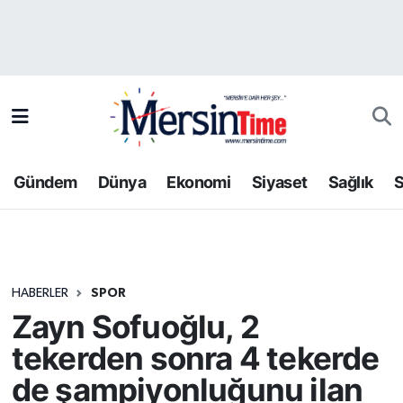
Asayiş
Hava Durumu
Bilim-Teknoloji
Trafik Durumu
Çevre
Süper Lig Puan Durumu ve Fikstür
Gündem
Dünya
Ekonomi
Siyaset
Sağlık
S
Dünya
Tüm Manşetler
Eğitim
Son Dakika Haberleri
HABERLER
SPOR
Ekonomi
Haber Arşivi
Zayn Sofuoğlu, 2
Gündem
tekerden sonra 4 tekerde
de şampiyonluğunu ilan
Kültür-Sanat