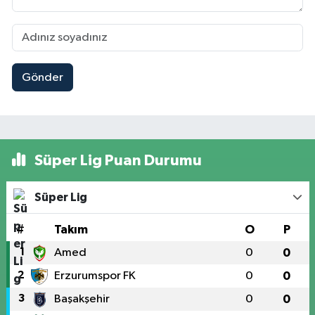
Gönder
Süper Lig Puan Durumu
Süper Lig
#
Takım
O
P
1
Amed
0
0
2
Erzurumspor FK
0
0
3
Başakşehir
0
0