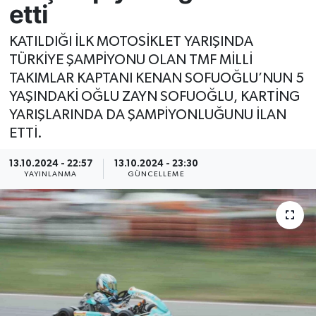
etti
Resmi İlan
KATILDIĞI İLK MOTOSİKLET YARIŞINDA
TÜRKİYE ŞAMPİYONU OLAN TMF MİLLİ
Sağlık
TAKIMLAR KAPTANI KENAN SOFUOĞLU’NUN 5
YAŞINDAKİ OĞLU ZAYN SOFUOĞLU, KARTİNG
Siyaset
YARIŞLARINDA DA ŞAMPİYONLUĞUNU İLAN
ETTİ.
Spor
13.10.2024 - 22:57
13.10.2024 - 23:30
Yaşam
YAYINLANMA
GÜNCELLEME