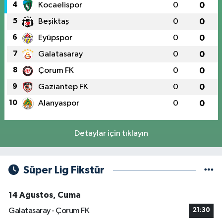
4
Kocaelispor
0
0
5
Beşiktaş
0
0
6
Eyüpspor
0
0
7
Galatasaray
0
0
8
Çorum FK
0
0
9
Gaziantep FK
0
0
10
Alanyaspor
0
0
Detaylar için tıklayın
Süper Lig Fikstür
14 Ağustos, Cuma
Galatasaray - Çorum FK
21:30