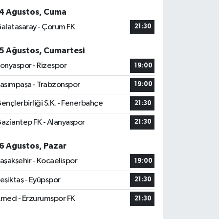
4 Ağustos, Cuma
alatasaray - Çorum FK
21:30
5 Ağustos, Cumartesi
onyaspor - Rizespor
19:00
asımpaşa - Trabzonspor
19:00
ençlerbirliği S.K. - Fenerbahçe
21:30
aziantep FK - Alanyaspor
21:30
6 Ağustos, Pazar
aşakşehir - Kocaelispor
19:00
eşiktaş - Eyüpspor
21:30
med - Erzurumspor FK
21:30