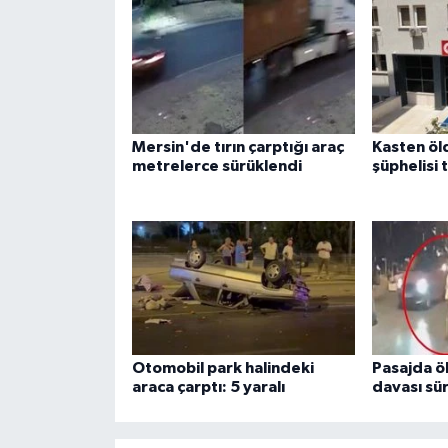
Mersin'de tırın çarptığı araç
Kasten ö
metrelerce sürüklendi
şüphelisi 
Otomobil park halindeki
Pasajda ö
araca çarptı: 5 yaralı
davası sü