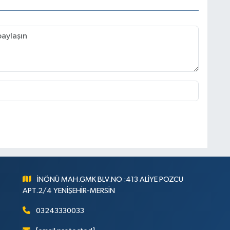
İNÖNÜ MAH.GMK BLV.NO :413 ALİYE POZCU
APT.2/4 YENİŞEHİR-MERSİN
03243330033