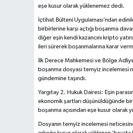
eşe kusur olarak yüklenemez dedi.
İçtihat Bülteni Uygulaması’ndan edinil
birbirlerine karşı açtığı boşanma davas
diğer eşin kendi kazancını kripto yatır
ileri sürerek boşanmalarına karar verme
İlk Derece Mahkemesi ve Bölge Adliye
boşanma dosyası temyiz incelemesi ne
gündemine taşındı.
Yargıtay 2. Hukuk Dairesi: Eşin parası
ekonomik şartları düşünüldüğünde bir 
boşanma açısından eşe kusur olarak 
Dosyanın temyiz incelemesi neticesi
erkeğe kusur olarak yüklenen ‘hayata ka