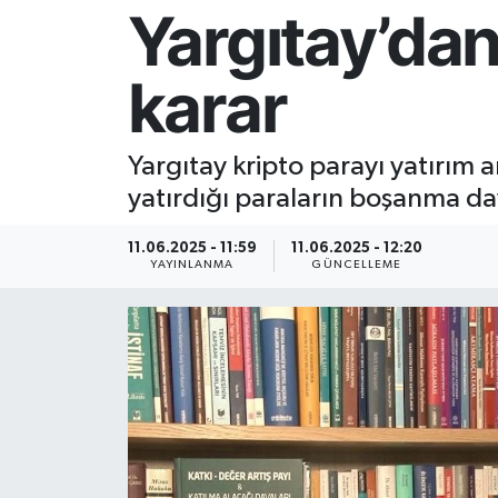
Yargıtay’dan 
Resmi İlan
karar
Sağlık
Siyaset
Yargıtay kripto parayı yatırım a
yatırdığı paraların boşanma d
Spor
11.06.2025 - 11:59
11.06.2025 - 12:20
Yaşam
YAYINLANMA
GÜNCELLEME