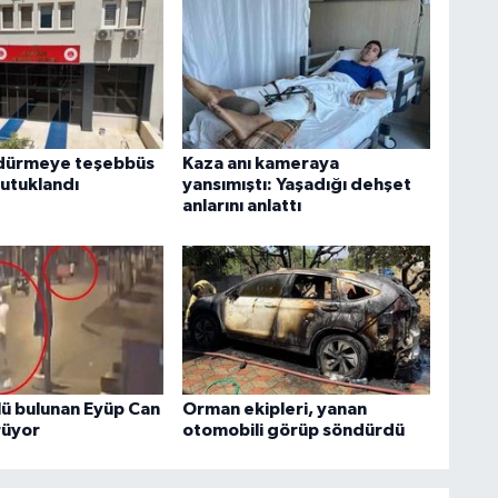
ldürmeye teşebbüs
Kaza anı kameraya
tutuklandı
yansımıştı: Yaşadığı dehşet
anlarını anlattı
lü bulunan Eyüp Can
Orman ekipleri, yanan
rüyor
otomobili görüp söndürdü