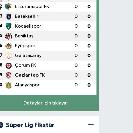
2
Erzurumspor FK
0
0
3
Başakşehir
0
0
4
Kocaelispor
0
0
5
Beşiktaş
0
0
6
Eyüpspor
0
0
7
Galatasaray
0
0
8
Çorum FK
0
0
9
Gaziantep FK
0
0
0
Alanyaspor
0
0
Detaylar için tıklayın
Süper Lig Fikstür