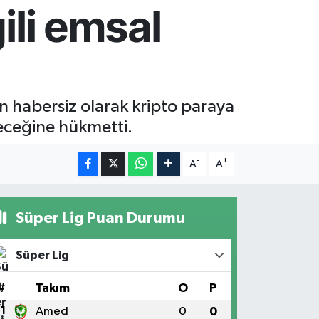
gili emsal
en habersiz olarak kripto paraya
eceğine hükmetti.
-
+
A
A
Süper Lig Puan Durumu
Süper Lig
#
Takım
O
P
1
Amed
0
0