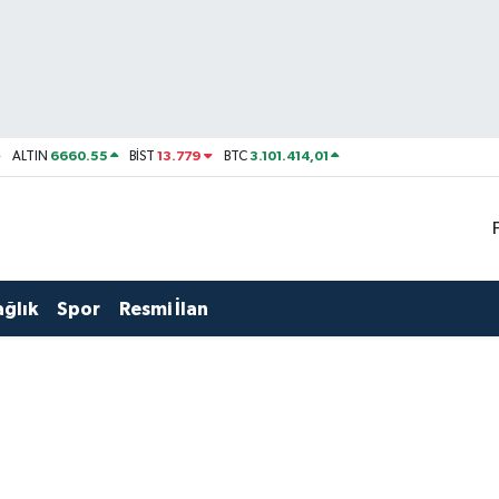
6660.55
13.779
3.101.414,01
ALTIN
BİST
BTC
ağlık
Spor
Resmi İlan