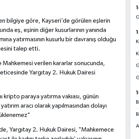
1
G
en bilgiye göre, Kayseri’de görülen eşlerin
ında eş, eşinin diğer kusurlarının yanında
1
ımına yatırmasının kusurlu bir davranış olduğu
K
sini talep etti.
K
 Mahkemesi verilen kararlar sonucunda,
G
ticesinde Yargıtay 2. Hukuk Dairesi
G
1
nı kripto paraya yatırma vakıası, günün
B
yatırım aracı olarak yapılmasından dolayı
B
yüklenemez"
A
nde, Yargıtay 2. Hukuk Dairesi, "Mahkemece
st ile kadını terke zorladığı’ vakıasının