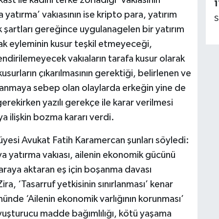
1
 yatırma’ vakıasının ise kripto para, yatırım
S
şartları gereğince uygulanagelen bir yatırım
ak eyleminin kusur teşkil etmeyeceği,
ndirilemeyecek vakıaların tarafa kusur olarak
surların çıkarılmasının gerektiği, belirlenen ve
anmaya sebep olan olaylarda erkeğin yine de
erekirken yazılı gerekçe ile karar verilmesi
 ilişkin bozma kararı verdi.
üyesi Avukat Fatih Karamercan şunları söyledi:
ya yatırma vakıası, ailenin ekonomik gücünü
paraya aktaran eş için boşanma davası
ira, ‘Tasarruf yetkisinin sınırlanması’ kenar
münde ‘Ailenin ekonomik varlığının korunması’
uyuşturucu madde bağımlılığı, kötü yaşama