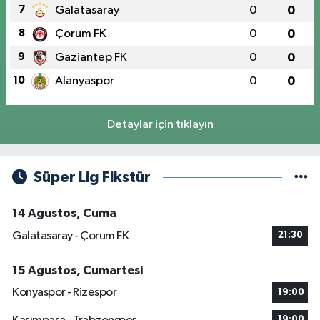
7
Galatasaray
0
0
8
Çorum FK
0
0
9
Gaziantep FK
0
0
10
Alanyaspor
0
0
Detaylar için tıklayın
Süper Lig Fikstür
14 Ağustos, Cuma
Galatasaray - Çorum FK
21:30
15 Ağustos, Cumartesi
Konyaspor - Rizespor
19:00
19:00