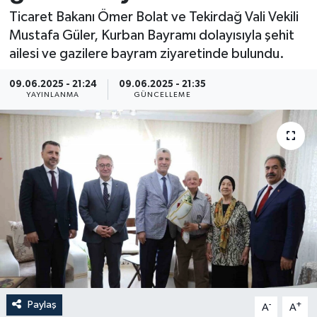
Ticaret Bakanı Ömer Bolat ve Tekirdağ Vali Vekili
Resmi İlan
Mustafa Güler, Kurban Bayramı dolayısıyla şehit
ailesi ve gazilere bayram ziyaretinde bulundu.
Sağlık
09.06.2025 - 21:24
09.06.2025 - 21:35
Siyaset
YAYINLANMA
GÜNCELLEME
Spor
Yaşam
Paylaş
-
+
A
A