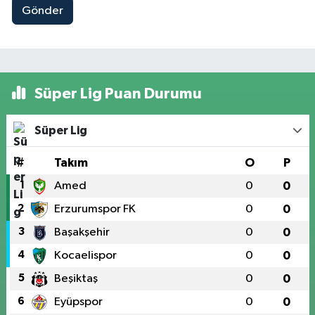
Gönder
Süper Lig Puan Durumu
Süper Lig
#
Takım
O
P
1
Amed
0
0
2
Erzurumspor FK
0
0
3
Başakşehir
0
0
4
Kocaelispor
0
0
5
Beşiktaş
0
0
6
Eyüpspor
0
0