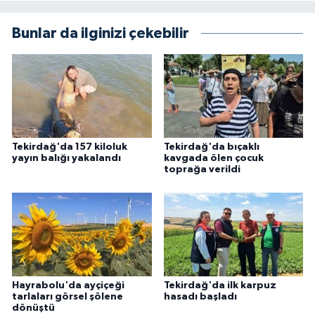
Bunlar da ilginizi çekebilir
Tekirdağ'da 157 kiloluk
Tekirdağ'da bıçaklı
yayın balığı yakalandı
kavgada ölen çocuk
toprağa verildi
Hayrabolu'da ayçiçeği
Tekirdağ'da ilk karpuz
tarlaları görsel şölene
hasadı başladı
dönüştü