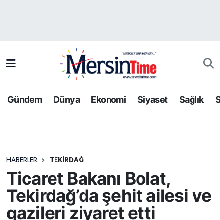
Asayiş
Hava Durumu
Bilim-Teknoloji
Trafik Durumu
Çevre
Süper Lig Puan Durumu ve Fikstür
Gündem
Dünya
Ekonomi
Siyaset
Sağlık
S
Dünya
Tüm Manşetler
Eğitim
Son Dakika Haberleri
HABERLER
TEKIRDAĞ
Ekonomi
Haber Arşivi
Ticaret Bakanı Bolat,
Gündem
Tekirdağ’da şehit ailesi ve
gazileri ziyaret etti
Kültür-Sanat