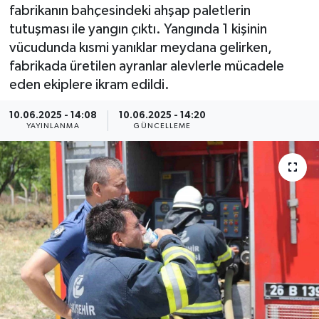
fabrikanın bahçesindeki ahşap paletlerin
Resmi İlan
tutuşması ile yangın çıktı. Yangında 1 kişinin
vücudunda kısmi yanıklar meydana gelirken,
Sağlık
fabrikada üretilen ayranlar alevlerle mücadele
eden ekiplere ikram edildi.
Siyaset
10.06.2025 - 14:08
10.06.2025 - 14:20
YAYINLANMA
GÜNCELLEME
Spor
Yaşam