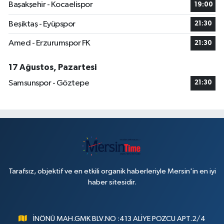
Başakşehir - Kocaelispor
19:00
Beşiktaş - Eyüpspor
21:30
Amed - Erzurumspor FK
21:30
17 Ağustos, Pazartesi
Samsunspor - Göztepe
21:30
Tarafsız, objektif ve en etkili organik haberleriyle Mersin'in en iyi
haber sitesidir.
İNÖNÜ MAH.GMK BLV.NO :413 ALİYE POZCU APT.2/4