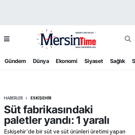
Asayiş
Hava Durumu
Bilim-Teknoloji
Trafik Durumu
Çevre
Süper Lig Puan Durumu ve Fikstür
Gündem
Dünya
Ekonomi
Siyaset
Sağlık
S
Dünya
Tüm Manşetler
Eğitim
Son Dakika Haberleri
HABERLER
ESKIŞEHIR
Ekonomi
Haber Arşivi
Süt fabrikasındaki
Gündem
paletler yandı: 1 yaralı
Kültür-Sanat
Eskişehir’de bir süt ve süt ürünleri üretimi yapan