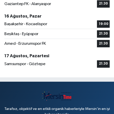
Gaziantep FK - Alanyaspor
21:30
16 Ağustos, Pazar
Başakşehir - Kocaelispor
19:00
Beşiktaş - Eyüpspor
21:30
Amed - Erzurumspor FK
21:30
17 Ağustos, Pazartesi
Samsunspor - Göztepe
21:30
Tarafsız, objektif ve en etkili organik haberleriyle Mersin'in en iyi