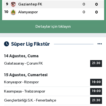
9
Gaziantep FK
0
0
10
Alanyaspor
0
0
Detaylar için tıklayın
Süper Lig Fikstür
14 Ağustos, Cuma
Galatasaray - Çorum FK
21:30
15 Ağustos, Cumartesi
Konyaspor - Rizespor
19:00
Kasımpaşa - Trabzonspor
19:00
Gençlerbirliği S.K. - Fenerbahçe
21:30