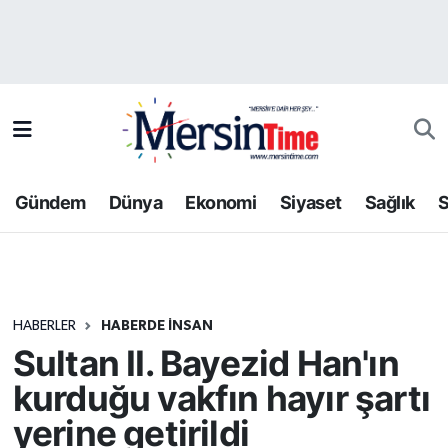
Asayiş
Hava Durumu
Bilim-Teknoloji
Trafik Durumu
Çevre
Süper Lig Puan Durumu ve Fikstür
Gündem
Dünya
Ekonomi
Siyaset
Sağlık
S
Dünya
Tüm Manşetler
Eğitim
Son Dakika Haberleri
HABERLER
HABERDE INSAN
Ekonomi
Haber Arşivi
Sultan II. Bayezid Han'ın
Gündem
kurduğu vakfın hayır şartı
yerine getirildi
Kültür-Sanat