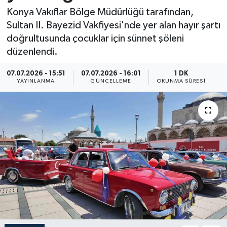
Konya Vakıflar Bölge Müdürlüğü tarafından,
Resmi İlan
Sultan II. Bayezid Vakfiyesi'nde yer alan hayır şartı
doğrultusunda çocuklar için sünnet şöleni
Sağlık
düzenlendi.
Siyaset
07.07.2026 - 15:51
07.07.2026 - 16:01
1 DK
YAYINLANMA
GÜNCELLEME
OKUNMA SÜRESI
Spor
Yaşam