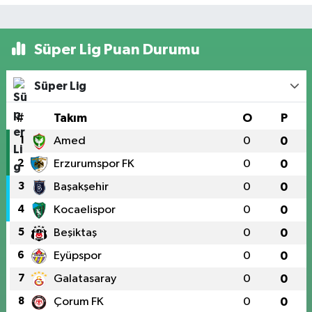
Süper Lig Puan Durumu
Süper Lig
#
Takım
O
P
1
Amed
0
0
2
Erzurumspor FK
0
0
3
Başakşehir
0
0
4
Kocaelispor
0
0
5
Beşiktaş
0
0
6
Eyüpspor
0
0
7
Galatasaray
0
0
8
Çorum FK
0
0