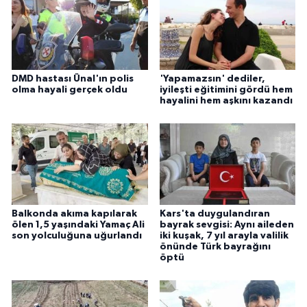
DMD hastası Ünal'ın polis
'Yapamazsın' dediler,
olma hayali gerçek oldu
iyileşti eğitimini gördü hem
hayalini hem aşkını kazandı
Balkonda akıma kapılarak
Kars'ta duygulandıran
ölen 1,5 yaşındaki Yamaç Ali
bayrak sevgisi: Aynı aileden
son yolculuğuna uğurlandı
iki kuşak, 7 yıl arayla valilik
önünde Türk bayrağını
öptü