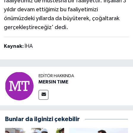
faaliyetimiz de müstesna bir faaliyettir. İnşallah 3
yıldır devam ettiğimiz bu faaliyetimizi
önümüzdeki yıllarda da büyüterek, çoğaltarak
gerçekleştireceğiz' dedi.
Kaynak:
İHA
EDITÖR HAKKINDA
MERSIN TIME
Bunlar da ilginizi çekebilir