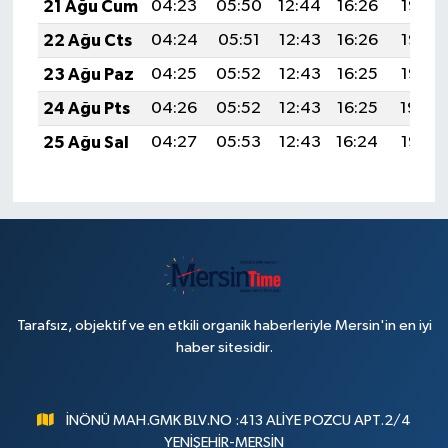
21 Ağu Cum
04:23
05:50
12:44
16:26
19:28
22 Ağu Cts
04:24
05:51
12:43
16:26
19:26
23 Ağu Paz
04:25
05:52
12:43
16:25
19:25
24 Ağu Pts
04:26
05:52
12:43
16:25
19:24
25 Ağu Sal
04:27
05:53
12:43
16:24
19:22
Tarafsız, objektif ve en etkili organik haberleriyle Mersin'in en iyi
haber sitesidir.
İNÖNÜ MAH.GMK BLV.NO :413 ALİYE POZCU APT.2/4
YENİŞEHİR-MERSİN