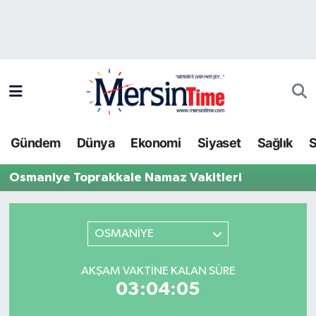
Asayiş
Hava Durumu
Bilim-Teknoloji
Trafik Durumu
Çevre
Süper Lig Puan Durumu ve Fikstür
Gündem
Dünya
Ekonomi
Siyaset
Sağlık
S
Dünya
Tüm Manşetler
Osmaniye Toprakkale Namaz Vakitleri
Eğitim
Son Dakika Haberleri
Ekonomi
Haber Arşivi
OSMANİYE
Gündem
AKŞAM VAKTINE KALAN SÜRE
03:04:05
Kültür-Sanat