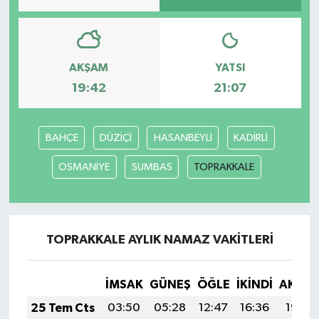
AKŞAM
YATSI
19:42
21:07
BAHÇE
DÜZİÇİ
HASANBEYLİ
KADİRLİ
OSMANİYE
SUMBAS
TOPRAKKALE
TOPRAKKALE AYLIK NAMAZ VAKITLERI
İMSAK
GÜNEŞ
ÖĞLE
İKINDI
AKŞA
25 Tem Cts
03:50
05:28
12:47
16:36
19:56