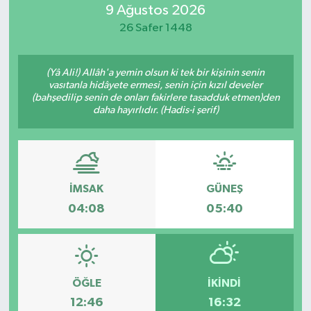
9 Ağustos 2026
Resmi İlan
26 Safer 1448
Sağlık
(Yâ Ali!) Allâh'a yemin olsun ki tek bir kişinin senin
vasıtanla hidâyete ermesi, senin için kızıl develer
Siyaset
(bahşedilip senin de onları fakirlere tasadduk etmen)den
daha hayırlıdır. (Hadis-i şerif)
Spor
Yaşam
İMSAK
GÜNEŞ
04:08
05:40
ÖĞLE
İKINDI
12:46
16:32