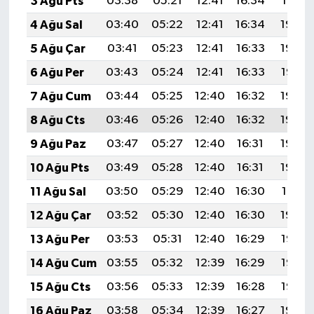
3 Ağu Pts
03:38
05:21
12:41
16:34
19:51
4 Ağu Sal
03:40
05:22
12:41
16:34
19:50
5 Ağu Çar
03:41
05:23
12:41
16:33
19:48
6 Ağu Per
03:43
05:24
12:41
16:33
19:47
7 Ağu Cum
03:44
05:25
12:40
16:32
19:46
8 Ağu Cts
03:46
05:26
12:40
16:32
19:45
9 Ağu Paz
03:47
05:27
12:40
16:31
19:44
10 Ağu Pts
03:49
05:28
12:40
16:31
19:42
11 Ağu Sal
03:50
05:29
12:40
16:30
19:41
12 Ağu Çar
03:52
05:30
12:40
16:30
19:40
13 Ağu Per
03:53
05:31
12:40
16:29
19:38
14 Ağu Cum
03:55
05:32
12:39
16:29
19:37
15 Ağu Cts
03:56
05:33
12:39
16:28
19:36
16 Ağu Paz
03:58
05:34
12:39
16:27
19:34