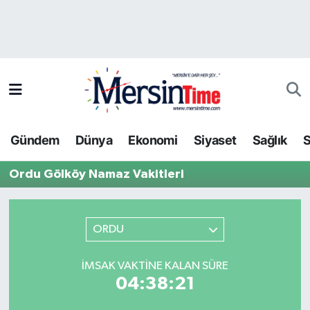
Asayiş
Hava Durumu
Bilim-Teknoloji
Trafik Durumu
Çevre
Süper Lig Puan Durumu ve Fikstür
Gündem
Dünya
Ekonomi
Siyaset
Sağlık
S
Dünya
Tüm Manşetler
Ordu Gölköy Namaz Vakitleri
Eğitim
Son Dakika Haberleri
Ekonomi
Haber Arşivi
ORDU
Gündem
İMSAK VAKTINE KALAN SÜRE
04:38:21
Kültür-Sanat