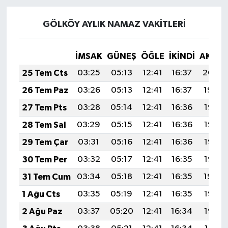
GÖLKÖY AYLIK NAMAZ VAKITLERI
İMSAK
GÜNEŞ
ÖĞLE
İKINDI
AKŞA
25 Tem Cts
03:25
05:13
12:41
16:37
20:00
26 Tem Paz
03:26
05:13
12:41
16:37
19:59
27 Tem Pts
03:28
05:14
12:41
16:36
19:58
28 Tem Sal
03:29
05:15
12:41
16:36
19:57
29 Tem Çar
03:31
05:16
12:41
16:36
19:56
30 Tem Per
03:32
05:17
12:41
16:35
19:55
31 Tem Cum
03:34
05:18
12:41
16:35
19:54
1 Ağu Cts
03:35
05:19
12:41
16:35
19:53
2 Ağu Paz
03:37
05:20
12:41
16:34
19:52