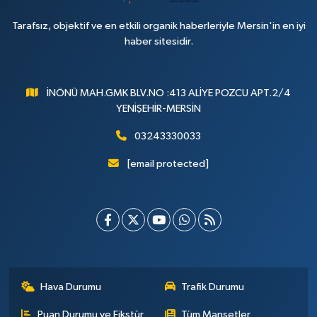
Tarafsız, objektif ve en etkili organik haberleriyle Mersin'in en iyi
haber sitesidir.
İNÖNÜ MAH.GMK BLV.NO :413 ALİYE POZCU APT.2/4
YENİŞEHİR-MERSİN
03243330033
[email protected]
Hava Durumu
Trafik Durumu
Puan Durumu ve Fikstür
Tüm Manşetler