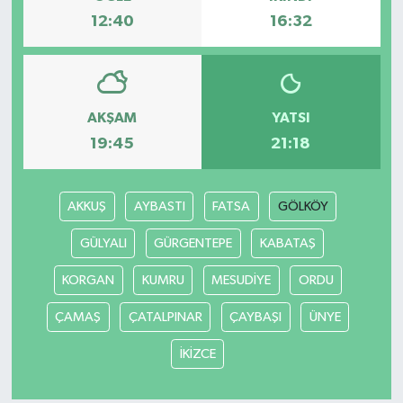
12:40
16:32
AKŞAM
YATSI
19:45
21:18
AKKUŞ
AYBASTI
FATSA
GÖLKÖY
GÜLYALI
GÜRGENTEPE
KABATAŞ
KORGAN
KUMRU
MESUDİYE
ORDU
ÇAMAŞ
ÇATALPINAR
ÇAYBAŞI
ÜNYE
İKİZCE