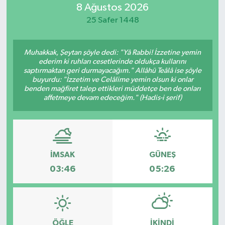
8 Ağustos 2026
Resmi İlan
25 Safer 1448
Sağlık
Muhakkak, Şeytan şöyle dedi: "Yâ Rabbi! İzzetine yemin
ederim ki ruhları cesetlerinde oldukça kullarını
Siyaset
saptırmaktan geri durmayacağım." Allâhü Teâlâ ise şöyle
buyurdu: "İzzetim ve Celâlime yemin olsun ki onlar
benden mağfiret talep ettikleri müddetçe ben de onları
Spor
affetmeye devam edeceğim." (Hadis-i şerif)
Yaşam
İMSAK
GÜNEŞ
03:46
05:26
ÖĞLE
İKINDI