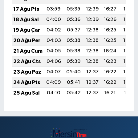
17 Ağu Pts
03:59
05:35
12:39
16:27
19:33
18 Ağu Sal
04:00
05:36
12:39
16:26
19:32
19 Ağu Çar
04:02
05:37
12:38
16:25
19:30
20 Ağu Per
04:03
05:38
12:38
16:25
19:29
21 Ağu Cum
04:05
05:38
12:38
16:24
19:27
22 Ağu Cts
04:06
05:39
12:38
16:23
19:26
23 Ağu Paz
04:07
05:40
12:37
16:22
19:24
24 Ağu Pts
04:09
05:41
12:37
16:22
19:23
25 Ağu Sal
04:10
05:42
12:37
16:21
19:21