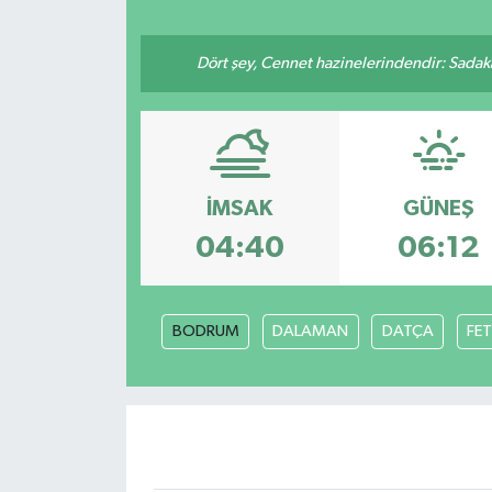
Resmi İlan
Dört şey, Cennet hazinelerindendir: Sadakay
Sağlık
Siyaset
İMSAK
GÜNEŞ
Spor
04:40
06:12
Yaşam
BODRUM
DALAMAN
DATÇA
FET