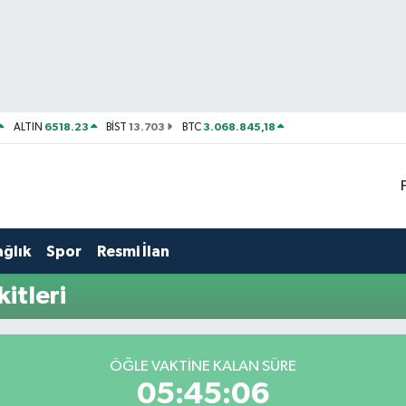
6518.23
13.703
3.068.845,18
ALTIN
BİST
BTC
ağlık
Spor
Resmi İlan
itleri
ÖĞLE VAKTINE KALAN SÜRE
05:45:06