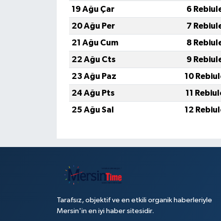
19 Ağu Çar
6 Rebiul
20 Ağu Per
7 Rebiul
21 Ağu Cum
8 Rebiul
22 Ağu Cts
9 Rebiul
23 Ağu Paz
10 Rebiu
24 Ağu Pts
11 Rebiu
25 Ağu Sal
12 Rebiu
Tarafsız, objektif ve en etkili organik haberleriyle
Mersin'in en iyi haber sitesidir.