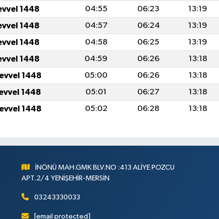
evvel 1448
04:55
06:23
13:19
evvel 1448
04:57
06:24
13:19
evvel 1448
04:58
06:25
13:19
evvel 1448
04:59
06:26
13:18
levvel 1448
05:00
06:26
13:18
levvel 1448
05:01
06:27
13:18
levvel 1448
05:02
06:28
13:18
İNÖNÜ MAH.GMK BLV.NO :413 ALİYE POZCU
APT.2/4 YENİŞEHİR-MERSİN
03243330033
[email protected]