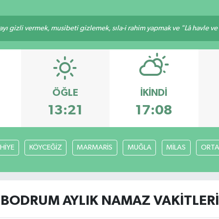
ı gizli vermek, musibeti gizlemek, sıla-i rahim yapmak ve "Lâ havle ve lâ
ÖĞLE
İKINDI
13:21
17:08
HİYE
KÖYCEĞİZ
MARMARİS
MUĞLA
MİLAS
ORT
BODRUM AYLIK NAMAZ VAKITLERI