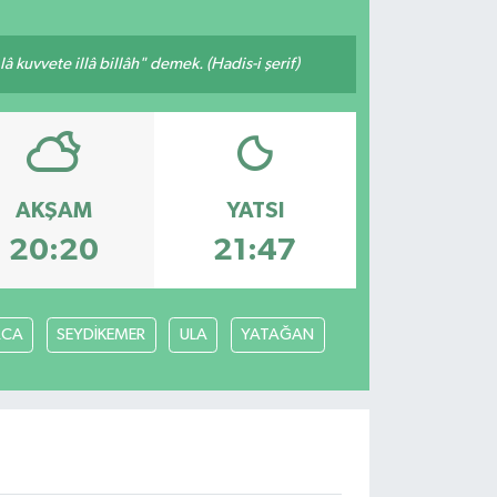
 kuvvete illâ billâh" demek. (Hadis-i şerif)
AKŞAM
YATSI
20:20
21:47
ACA
SEYDİKEMER
ULA
YATAĞAN