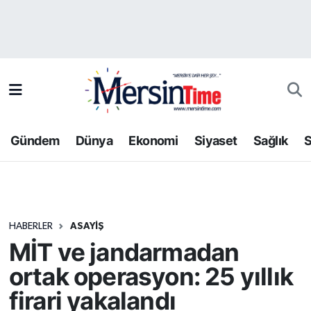
Asayiş
Hava Durumu
Bilim-Teknoloji
Trafik Durumu
Çevre
Süper Lig Puan Durumu ve Fikstür
Gündem
Dünya
Ekonomi
Siyaset
Sağlık
S
Dünya
Tüm Manşetler
Eğitim
Son Dakika Haberleri
HABERLER
ASAYIŞ
Ekonomi
Haber Arşivi
MİT ve jandarmadan
Gündem
ortak operasyon: 25 yıllık
firari yakalandı
Kültür-Sanat