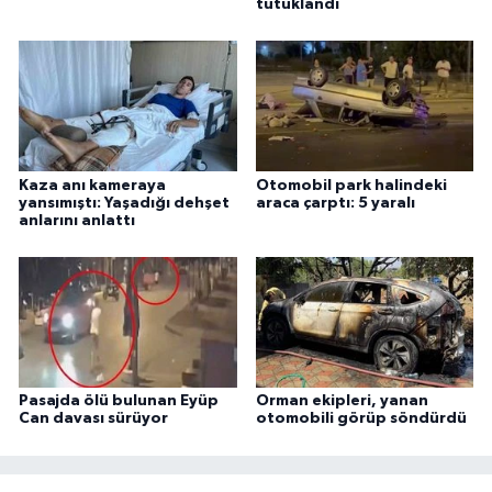
tutuklandı
Kaza anı kameraya
Otomobil park halindeki
yansımıştı: Yaşadığı dehşet
araca çarptı: 5 yaralı
anlarını anlattı
Pasajda ölü bulunan Eyüp
Orman ekipleri, yanan
Can davası sürüyor
otomobili görüp söndürdü