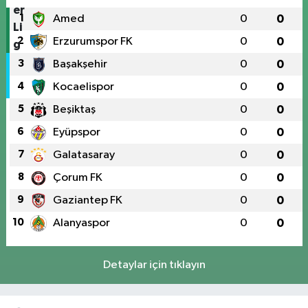
1
Amed
0
0
2
Erzurumspor FK
0
0
3
Başakşehir
0
0
4
Kocaelispor
0
0
5
Beşiktaş
0
0
6
Eyüpspor
0
0
7
Galatasaray
0
0
8
Çorum FK
0
0
9
Gaziantep FK
0
0
10
Alanyaspor
0
0
Detaylar için tıklayın