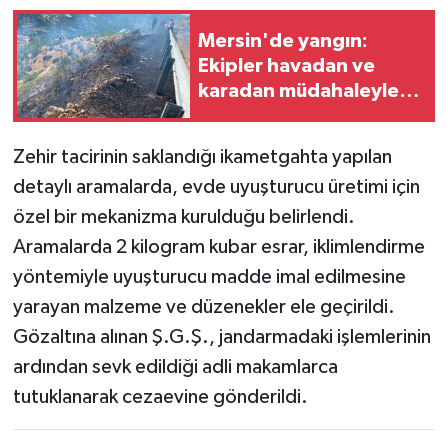
Mersin'de yangın:
Ekipler havadan ve
karadan müdahaleyle
kontrol altına aldı
Zehir tacirinin saklandığı ikametgahta yapılan
detaylı aramalarda, evde uyuşturucu üretimi için
özel bir mekanizma kurulduğu belirlendi.
Aramalarda 2 kilogram kubar esrar, iklimlendirme
yöntemiyle uyuşturucu madde imal edilmesine
yarayan malzeme ve düzenekler ele geçirildi.
Gözaltına alınan Ş.G.Ş., jandarmadaki işlemlerinin
ardından sevk edildiği adli makamlarca
tutuklanarak cezaevine gönderildi.