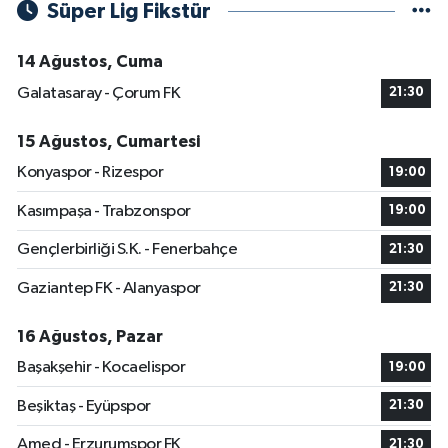
Süper Lig Fikstür
14 Ağustos, Cuma
Galatasaray - Çorum FK
21:30
15 Ağustos, Cumartesi
Konyaspor - Rizespor
19:00
Kasımpaşa - Trabzonspor
19:00
Gençlerbirliği S.K. - Fenerbahçe
21:30
Gaziantep FK - Alanyaspor
21:30
16 Ağustos, Pazar
Başakşehir - Kocaelispor
19:00
Beşiktaş - Eyüpspor
21:30
Amed - Erzurumspor FK
21:30