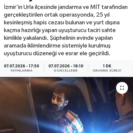
İzmir'in Urla ilçesinde jandarma ve MİT tarafından
Resmi İlan
gerçekleştirilen ortak operasyonda, 25 yıl
kesinleşmiş hapis cezası bulunan ve yurt dışına
Sağlık
kaçma hazırlığı yapan uyuşturucu taciri sahte
kimlikle yakalandı. Şüphelinin evinde yapılan
Siyaset
aramada iklimlendirme sistemiyle kurulmuş
uyuşturucu düzeneği ve esrar ele geçirildi.
Spor
07.07.2026 - 17:50
07.07.2026 - 18:10
1 DK
Yaşam
YAYINLANMA
GÜNCELLEME
OKUNMA SÜRESI