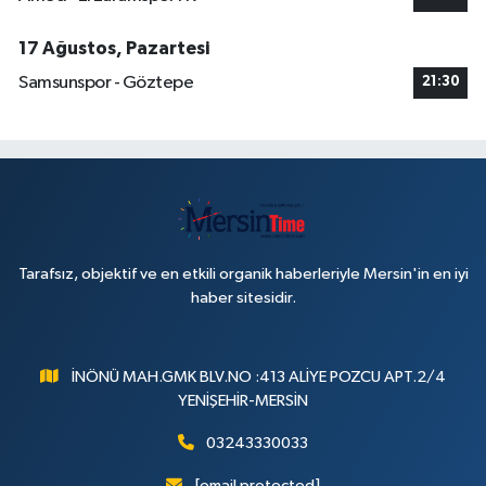
17 Ağustos, Pazartesi
Samsunspor - Göztepe
21:30
Tarafsız, objektif ve en etkili organik haberleriyle Mersin'in en iyi
haber sitesidir.
İNÖNÜ MAH.GMK BLV.NO :413 ALİYE POZCU APT.2/4
YENİŞEHİR-MERSİN
03243330033
[email protected]