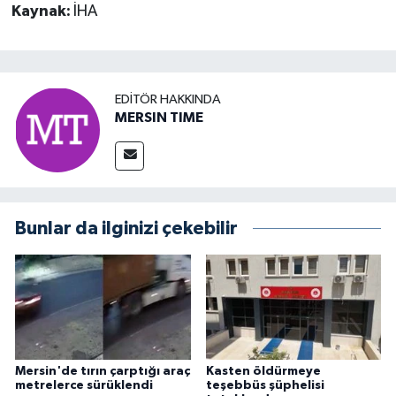
Kaynak:
İHA
EDITÖR HAKKINDA
MERSIN TIME
Bunlar da ilginizi çekebilir
Mersin'de tırın çarptığı araç
Kasten öldürmeye
metrelerce sürüklendi
teşebbüs şüphelisi