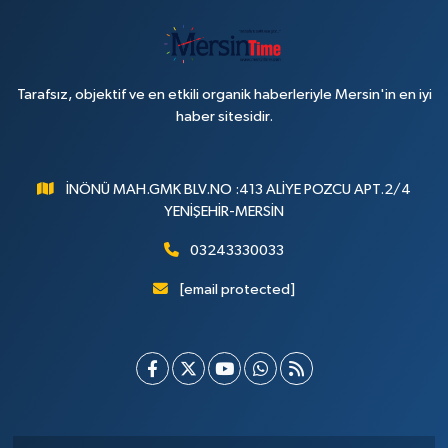
Tarafsız, objektif ve en etkili organik haberleriyle Mersin'in en iyi
haber sitesidir.
İNÖNÜ MAH.GMK BLV.NO :413 ALİYE POZCU APT.2/4
YENİŞEHİR-MERSİN
03243330033
[email protected]