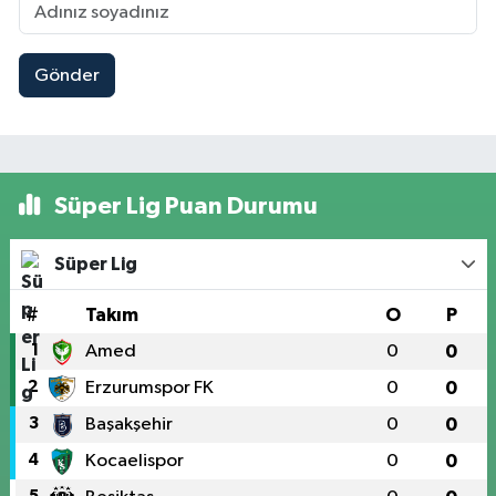
Gönder
Süper Lig Puan Durumu
Süper Lig
#
Takım
O
P
1
Amed
0
0
2
Erzurumspor FK
0
0
3
Başakşehir
0
0
4
Kocaelispor
0
0