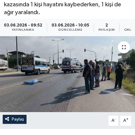
kazasında 1 kişi hayatını kaybederken, 1 kişi de
Resmi İlan
ağır yaralandı.
Sağlık
03.06.2026 - 09:52
03.06.2026 - 10:05
2
YAYINLANMA
GÜNCELLEME
PAYLAŞIM
OKUN
Siyaset
Spor
Yaşam
Paylaş
-
+
A
A