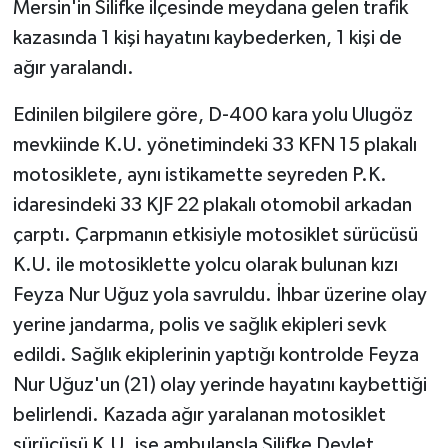
Mersin'in Silifke ilçesinde meydana gelen trafik
kazasında 1 kişi hayatını kaybederken, 1 kişi de
ağır yaralandı.
Edinilen bilgilere göre, D-400 kara yolu Ulugöz
mevkiinde K.U. yönetimindeki 33 KFN 15 plakalı
motosiklete, aynı istikamette seyreden P.K.
idaresindeki 33 KJF 22 plakalı otomobil arkadan
çarptı. Çarpmanın etkisiyle motosiklet sürücüsü
K.U. ile motosiklette yolcu olarak bulunan kızı
Feyza Nur Uğuz yola savruldu. İhbar üzerine olay
yerine jandarma, polis ve sağlık ekipleri sevk
edildi. Sağlık ekiplerinin yaptığı kontrolde Feyza
Nur Uğuz'un (21) olay yerinde hayatını kaybettiği
belirlendi. Kazada ağır yaralanan motosiklet
sürücüsü K.U. ise ambulansla Silifke Devlet