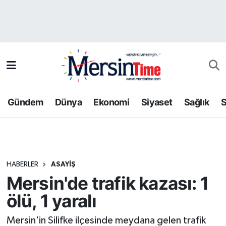
Asayiş
Hava Durumu
Bilim-Teknoloji
Trafik Durumu
Çevre
Süper Lig Puan Durumu ve Fikstür
Gündem
Dünya
Ekonomi
Siyaset
Sağlık
S
Dünya
Tüm Manşetler
Eğitim
Son Dakika Haberleri
HABERLER
ASAYIŞ
Ekonomi
Haber Arşivi
Mersin'de trafik kazası: 1
Gündem
ölü, 1 yaralı
Kültür-Sanat
Mersin'in Silifke ilçesinde meydana gelen trafik