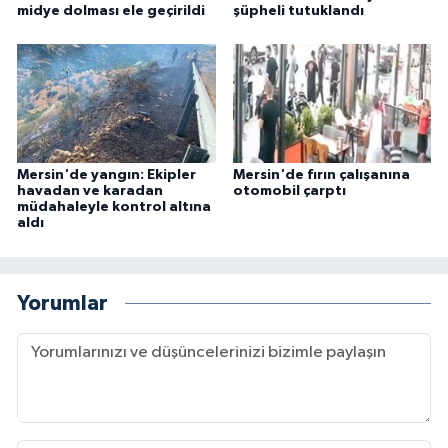
midye dolması ele geçirildi
şüpheli tutuklandı
Mersin'de yangın: Ekipler
Mersin'de fırın çalışanına
havadan ve karadan
otomobil çarptı
müdahaleyle kontrol altına
aldı
Yorumlar