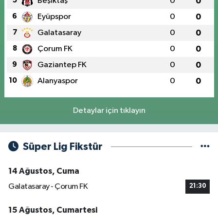
5
Beşiktaş
0
0
6
Eyüpspor
0
0
7
Galatasaray
0
0
8
Çorum FK
0
0
9
Gaziantep FK
0
0
10
Alanyaspor
0
0
Detaylar için tıklayın
Süper Lig Fikstür
14 Ağustos, Cuma
Galatasaray - Çorum FK
21:30
15 Ağustos, Cumartesi