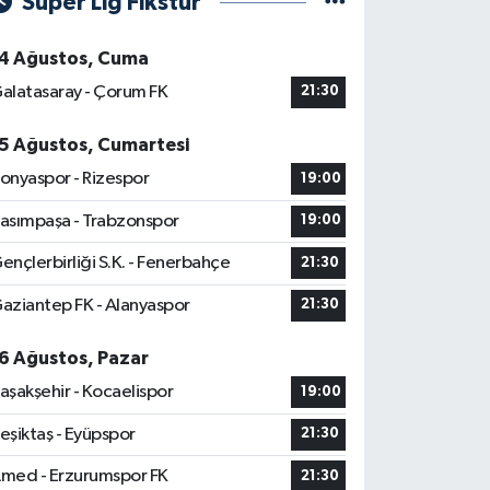
Süper Lig Fikstür
4 Ağustos, Cuma
alatasaray - Çorum FK
21:30
5 Ağustos, Cumartesi
onyaspor - Rizespor
19:00
asımpaşa - Trabzonspor
19:00
ençlerbirliği S.K. - Fenerbahçe
21:30
aziantep FK - Alanyaspor
21:30
6 Ağustos, Pazar
aşakşehir - Kocaelispor
19:00
eşiktaş - Eyüpspor
21:30
med - Erzurumspor FK
21:30