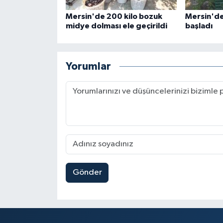
Mersin'de 200 kilo bozuk
Mersin'de 
midye dolması ele geçirildi
başladı
Yorumlar
Gönder