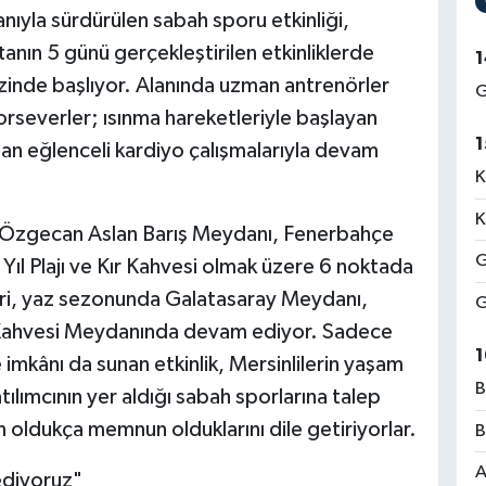
yla sürdürülen sabah sporu etkinliği,
anın 5 günü gerçekleştirilen etkinliklerde
1
zinde başlıyor. Alanında uzman antrenörler
G
rseverler; ısınma hareketleriyle başlayan
1
lan eğlenceli kardiyo çalışmalarıyla devam
K
K
 Özgecan Aslan Barış Meydanı, Fenerbahçe
G
Yıl Plajı ve Kır Kahvesi olmak üzere 6 noktada
leri, yaz sezonunda Galatasaray Meydanı,
G
 Kahvesi Meydanında devam ediyor. Sadece
1
imkânı da sunan etkinlik, Mersinlilerin yaşam
B
tılımcının yer aldığı sabah sporlarına talep
oldukça memnun olduklarını dile getiriyorlar.
B
A
ediyoruz"