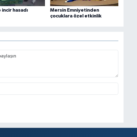
incir hasadı
Mersin Emniyetinden
çocuklara özel etkinlik