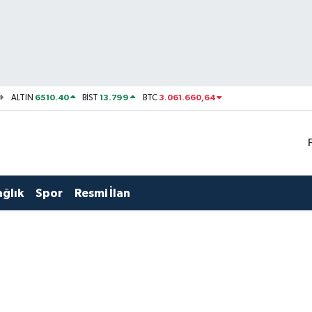
6510.40
13.799
3.061.660,64
ALTIN
BİST
BTC
ağlık
Spor
Resmi İlan