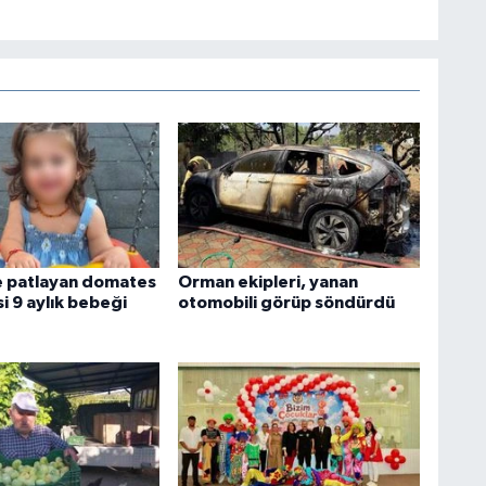
e patlayan domates
Orman ekipleri, yanan
i 9 aylık bebeği
otomobili görüp söndürdü