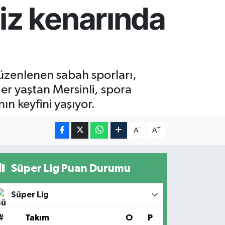
iz kenarında
üzenlenen sabah sporları,
er yaştan Mersinli, spora
n keyfini yaşıyor.
-
+
A
A
Süper Lig Puan Durumu
Süper Lig
#
Takım
O
P