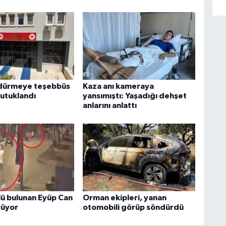
ldürmeye teşebbüs
Kaza anı kameraya
tutuklandı
yansımıştı: Yaşadığı dehşet
anlarını anlattı
lü bulunan Eyüp Can
Orman ekipleri, yanan
rüyor
otomobili görüp söndürdü