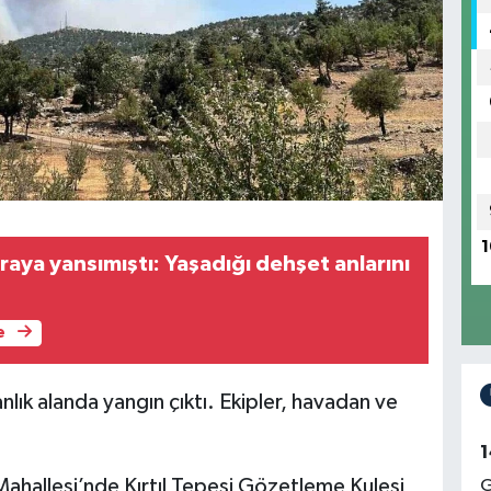
1
aya yansımıştı: Yaşadığı dehşet anlarını
e
manlık alanda yangın çıktı. Ekipler, havadan ve
1
 Mahallesi’nde Kırtıl Tepesi Gözetleme Kulesi
G