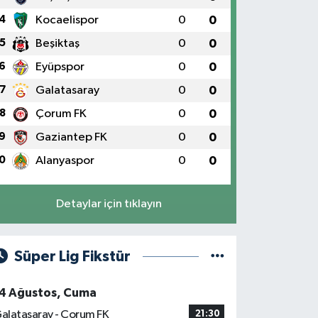
4
Kocaelispor
0
0
5
Beşiktaş
0
0
6
Eyüpspor
0
0
7
Galatasaray
0
0
8
Çorum FK
0
0
9
Gaziantep FK
0
0
0
Alanyaspor
0
0
Detaylar için tıklayın
Süper Lig Fikstür
4 Ağustos, Cuma
alatasaray - Çorum FK
21:30