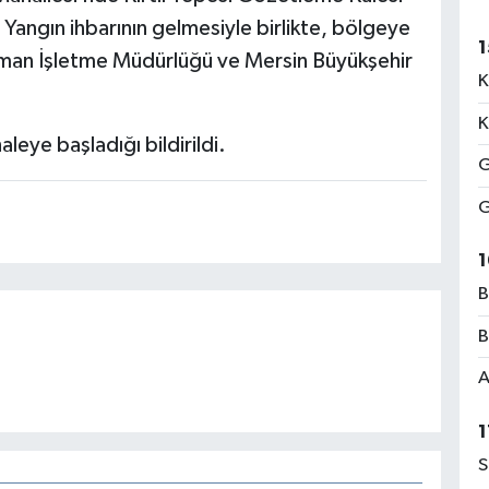
 Yangın ihbarının gelmesiyle birlikte, bölgeye
1
rman İşletme Müdürlüğü ve Mersin Büyükşehir
K
K
leye başladığı bildirildi.
G
G
1
B
B
A
1
S