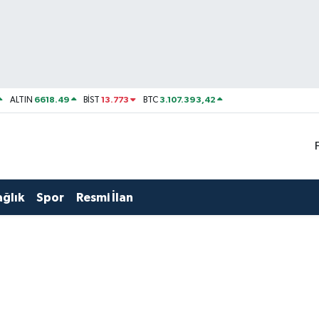
6618.49
13.773
3.107.393,42
ALTIN
BİST
BTC
ağlık
Spor
Resmi İlan