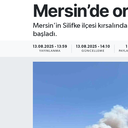
Mersin’de o
Resmi İlan
Mersin’in Silifke ilçesi kırsal
Sağlık
başladı.
Siyaset
13.08.2025 - 13:59
13.08.2025 - 14:10
1
YAYINLANMA
GÜNCELLEME
PAYL
Spor
Yaşam