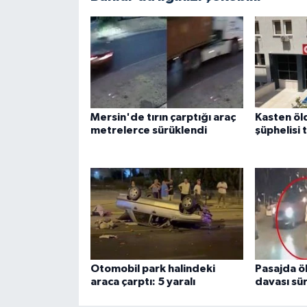
Mersin'de tırın çarptığı araç
Kasten ö
metrelerce sürüklendi
şüphelisi 
Otomobil park halindeki
Pasajda ö
araca çarptı: 5 yaralı
davası sü