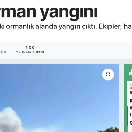
rman yangını
ındaki ormanlık alanda yangın çıktı. Ekiple
1 DK
AŞIM
OKUNMA SÜRESI