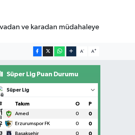
r, havadan ve karadan müdahaleye
-
+
A
A
Süper Lig Puan Durumu
Süper Lig
#
Takım
O
P
1
Amed
0
0
2
Erzurumspor FK
0
0
3
Başakşehir
0
0