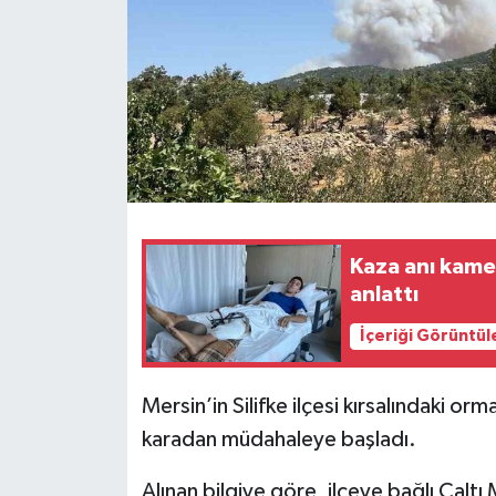
Kaza anı kamer
anlattı
İçeriği Görüntül
Mersin’in Silifke ilçesi kırsalındaki or
karadan müdahaleye başladı.
Alınan bilgiye göre, ilçeye bağlı Çaltı