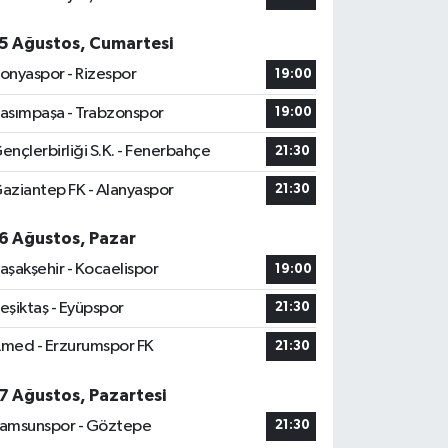
5 Ağustos, Cumartesi
onyaspor - Rizespor
19:00
asımpaşa - Trabzonspor
19:00
ençlerbirliği S.K. - Fenerbahçe
21:30
aziantep FK - Alanyaspor
21:30
6 Ağustos, Pazar
aşakşehir - Kocaelispor
19:00
eşiktaş - Eyüpspor
21:30
med - Erzurumspor FK
21:30
7 Ağustos, Pazartesi
amsunspor - Göztepe
21:30