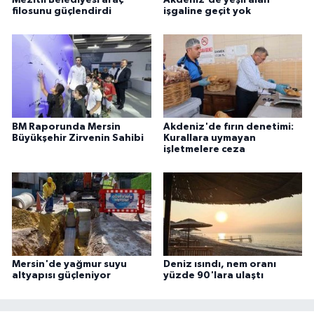
filosunu güçlendirdi
işgaline geçit yok
BM Raporunda Mersin
Akdeniz'de fırın denetimi:
Büyükşehir Zirvenin Sahibi
Kurallara uymayan
işletmelere ceza
Mersin'de yağmur suyu
Deniz ısındı, nem oranı
altyapısı güçleniyor
yüzde 90'lara ulaştı