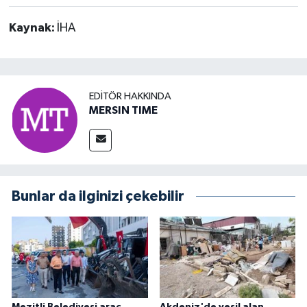
Kaynak:
İHA
EDITÖR HAKKINDA
MERSIN TIME
Bunlar da ilginizi çekebilir
Mezitli Belediyesi araç
Akdeniz'de yeşil alan