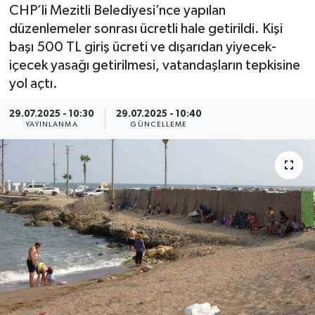
CHP’li Mezitli Belediyesi’nce yapılan
Resmi İlan
düzenlemeler sonrası ücretli hale getirildi. Kişi
başı 500 TL giriş ücreti ve dışarıdan yiyecek-
Sağlık
içecek yasağı getirilmesi, vatandaşların tepkisine
yol açtı.
Siyaset
29.07.2025 - 10:30
29.07.2025 - 10:40
YAYINLANMA
GÜNCELLEME
Spor
Yaşam