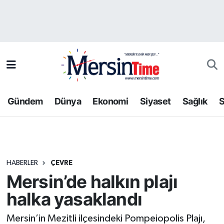
Asayiş
Hava Durumu
Bilim-Teknoloji
Trafik Durumu
Çevre
Süper Lig Puan Durumu ve Fikstür
Gündem
Dünya
Ekonomi
Siyaset
Sağlık
S
Dünya
Tüm Manşetler
Eğitim
Son Dakika Haberleri
HABERLER
ÇEVRE
Ekonomi
Haber Arşivi
Mersin’de halkın plajı
Gündem
halka yasaklandı
Kültür-Sanat
Mersin’in Mezitli ilçesindeki Pompeiopolis Plajı,