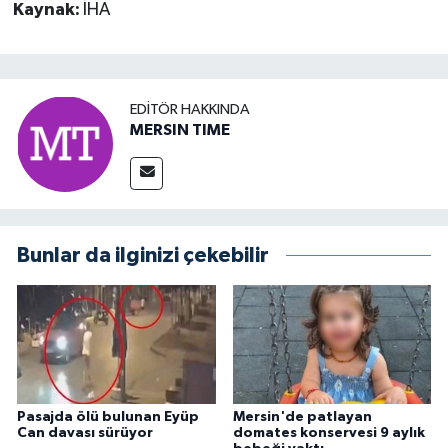
Kaynak:
İHA
EDITÖR HAKKINDA
MERSIN TIME
Bunlar da ilginizi çekebilir
Pasajda ölü bulunan Eyüp
Mersin'de patlayan
Can davası sürüyor
domates konservesi 9 aylık