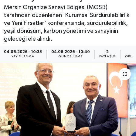
Mersin Organize Sanayi Bölgesi (MOSB)
Resmi İlan
tarafından düzenlenen 'Kurumsal Sürdürülebilirlik
ve Yeni Fırsatlar' konferansında, sürdürülebilirlik,
Sağlık
yeşil dönüşüm, karbon yönetimi ve sanayinin
geleceği ele alındı.
Siyaset
04.06.2026 - 10:35
04.06.2026 - 10:40
2
Spor
YAYINLANMA
GÜNCELLEME
PAYLAŞIM
OKUN
Yaşam