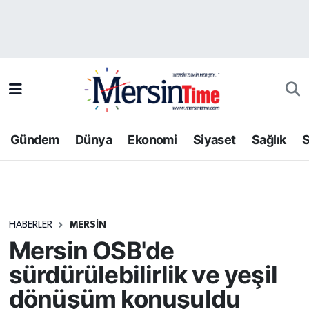
Asayiş
Hava Durumu
Bilim-Teknoloji
Trafik Durumu
Çevre
Süper Lig Puan Durumu ve Fikstür
Gündem
Dünya
Ekonomi
Siyaset
Sağlık
S
Dünya
Tüm Manşetler
Eğitim
Son Dakika Haberleri
HABERLER
MERSIN
Ekonomi
Haber Arşivi
Mersin OSB'de
Gündem
sürdürülebilirlik ve yeşil
dönüşüm konuşuldu
Kültür-Sanat