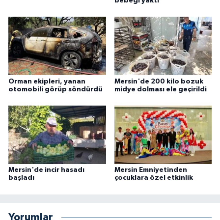
bebeği yaktı
Orman ekipleri, yanan
Mersin'de 200 kilo bozuk
otomobili görüp söndürdü
midye dolması ele geçirildi
Mersin'de incir hasadı
Mersin Emniyetinden
başladı
çocuklara özel etkinlik
Yorumlar