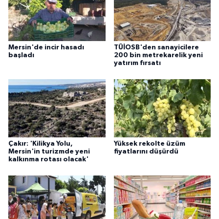
Mersin'de incir hasadı
TÜİOSB'den sanayicilere
başladı
200 bin metrekarelik yeni
yatırım fırsatı
Çakır: 'Kilikya Yolu,
Yüksek rekolte üzüm
Mersin'in turizmde yeni
fiyatlarını düşürdü
kalkınma rotası olacak'