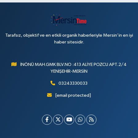
Tarafsız, objektif ve en etkili organik haberleriyle Mersin'in en iyi
haber sitesidir.
İNÖNÜ MAH.GMK BLV.NO :413 ALİYE POZCU APT.2/4
YENİŞEHİR-MERSİN
03243330033
[email protected]