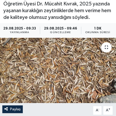
Öğretim Üyesi Dr. Mücahit Kıvrak, 2025 yazında
Resmi İlan
yaşanan kuraklığın zeytinliklerde hem verime hem
de kaliteye olumsuz yansıdığını söyledi.
Sağlık
29.08.2025 - 09:33
29.08.2025 - 09:46
1 DK
YAYINLANMA
GÜNCELLEME
OKUNMA SÜRESI
Siyaset
Spor
Yaşam
Paylaş
-
+
A
A