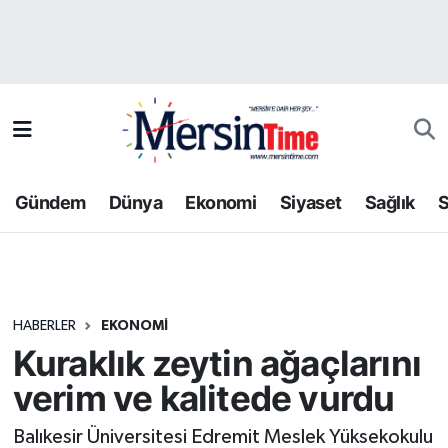
Asayiş
Hava Durumu
Bilim-Teknoloji
Trafik Durumu
Çevre
Süper Lig Puan Durumu ve Fikstür
Gündem
Dünya
Ekonomi
Siyaset
Sağlık
S
Dünya
Tüm Manşetler
Eğitim
Son Dakika Haberleri
HABERLER
EKONOMI
Ekonomi
Haber Arşivi
Kuraklık zeytin ağaçlarını
Gündem
verim ve kalitede vurdu
Kültür-Sanat
Balıkesir Üniversitesi Edremit Meslek Yüksekokulu