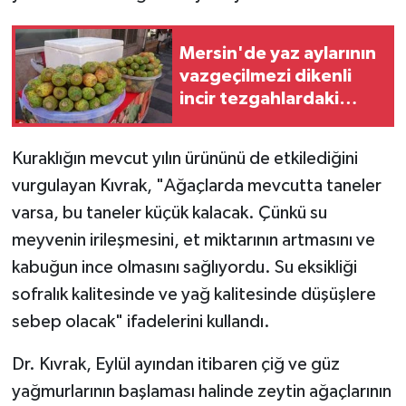
Mersin'de yaz aylarının
vazgeçilmezi dikenli
incir tezgahlardaki
yerini aldı
Kuraklığın mevcut yılın ürününü de etkilediğini
vurgulayan Kıvrak, "Ağaçlarda mevcutta taneler
varsa, bu taneler küçük kalacak. Çünkü su
meyvenin irileşmesini, et miktarının artmasını ve
kabuğun ince olmasını sağlıyordu. Su eksikliği
sofralık kalitesinde ve yağ kalitesinde düşüşlere
sebep olacak" ifadelerini kullandı.
Dr. Kıvrak, Eylül ayından itibaren çiğ ve güz
yağmurlarının başlaması halinde zeytin ağaçlarının