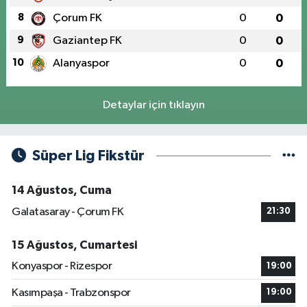
8
Çorum FK
0
0
9
Gaziantep FK
0
0
10
Alanyaspor
0
0
Detaylar için tıklayın
Süper Lig Fikstür
14 Ağustos, Cuma
Galatasaray - Çorum FK
21:30
15 Ağustos, Cumartesi
Konyaspor - Rizespor
19:00
Kasımpaşa - Trabzonspor
19:00