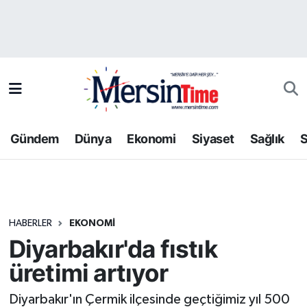
Asayiş
Hava Durumu
Bilim-Teknoloji
Trafik Durumu
Çevre
Süper Lig Puan Durumu ve Fikstür
Gündem
Dünya
Ekonomi
Siyaset
Sağlık
S
Dünya
Tüm Manşetler
Eğitim
Son Dakika Haberleri
HABERLER
EKONOMI
Ekonomi
Haber Arşivi
Diyarbakır'da fıstık
Gündem
üretimi artıyor
Kültür-Sanat
Diyarbakır'ın Çermik ilçesinde geçtiğimiz yıl 500