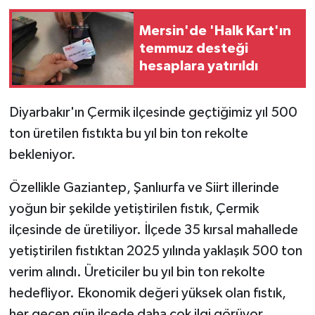
Mersin'de 'Halk Kart'ın
temmuz desteği
hesaplara yatırıldı
Diyarbakır'ın Çermik ilçesinde geçtiğimiz yıl 500
ton üretilen fıstıkta bu yıl bin ton rekolte
bekleniyor.
Özellikle Gaziantep, Şanlıurfa ve Siirt illerinde
yoğun bir şekilde yetiştirilen fıstık, Çermik
ilçesinde de üretiliyor. İlçede 35 kırsal mahallede
yetiştirilen fıstıktan 2025 yılında yaklaşık 500 ton
verim alındı. Üreticiler bu yıl bin ton rekolte
hedefliyor. Ekonomik değeri yüksek olan fıstık,
her geçen gün ilçede daha çok ilgi görüyor.