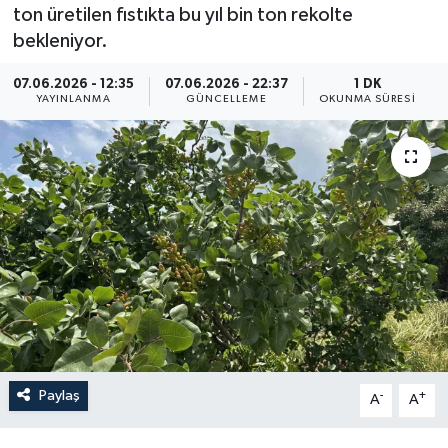
ton üretilen fıstıkta bu yıl bin ton rekolte
Resmi İlan
bekleniyor.
Sağlık
07.06.2026 - 12:35
07.06.2026 - 22:37
1 DK
YAYINLANMA
GÜNCELLEME
OKUNMA SÜRESI
Siyaset
Spor
Yaşam
Paylaş
-
+
A
A