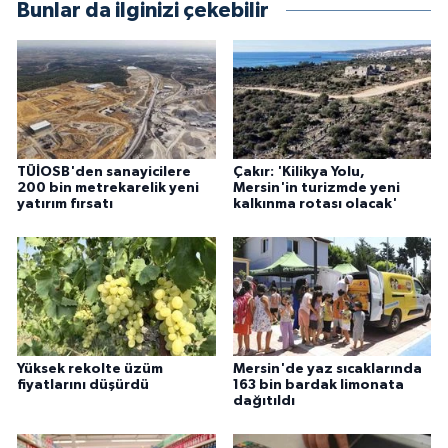
Bunlar da ilginizi çekebilir
TÜİOSB'den sanayicilere
Çakır: 'Kilikya Yolu,
200 bin metrekarelik yeni
Mersin'in turizmde yeni
yatırım fırsatı
kalkınma rotası olacak'
Yüksek rekolte üzüm
Mersin'de yaz sıcaklarında
fiyatlarını düşürdü
163 bin bardak limonata
dağıtıldı