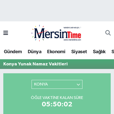
Asayiş
Hava Durumu
Bilim-Teknoloji
Trafik Durumu
Çevre
Süper Lig Puan Durumu ve Fikstür
Gündem
Dünya
Ekonomi
Siyaset
Sağlık
S
Dünya
Tüm Manşetler
Konya Yunak Namaz Vakitleri
Eğitim
Son Dakika Haberleri
Ekonomi
Haber Arşivi
KONYA
Gündem
ÖĞLE VAKTINE KALAN SÜRE
05:50:02
Kültür-Sanat