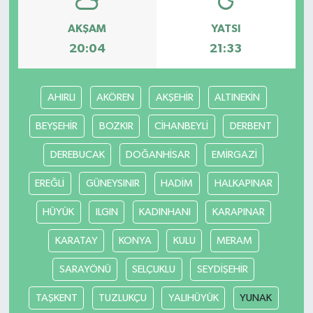
AKŞAM
YATSI
20:04
21:33
AHIRLI
AKÖREN
AKŞEHİR
ALTINEKİN
BEYŞEHİR
BOZKIR
CİHANBEYLİ
DERBENT
DEREBUCAK
DOĞANHİSAR
EMİRGAZİ
EREĞLİ
GÜNEYSINIR
HADİM
HALKAPINAR
HÜYÜK
ILGIN
KADINHANI
KARAPINAR
KARATAY
KONYA
KULU
MERAM
SARAYÖNÜ
SELÇUKLU
SEYDİŞEHİR
TAŞKENT
TUZLUKÇU
YALIHÜYÜK
YUNAK