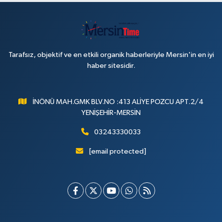
Tarafsız, objektif ve en etkili organik haberleriyle Mersin'in en iyi
haber sitesidir.
İNÖNÜ MAH.GMK BLV.NO :413 ALİYE POZCU APT.2/4
YENİŞEHİR-MERSİN
03243330033
[email protected]