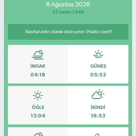
8 Ağustos 2026
Resmi İlan
25 Safer 1448
Sağlık
Nasihat edici olarak ölüm yeter. (Hadis-i şerif)
Siyaset
Spor
İMSAK
GÜNEŞ
Yaşam
04:18
05:53
ÖĞLE
İKINDI
13:04
16:53