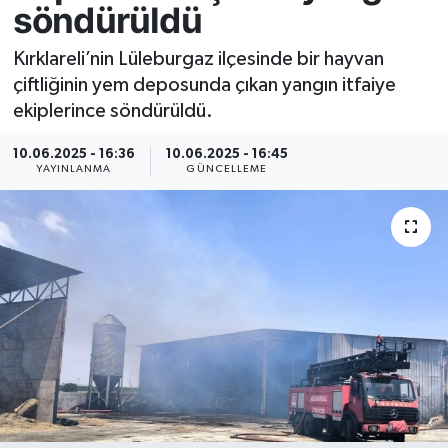
söndürüldü
Resmi İlan
Kırklareli’nin Lüleburgaz ilçesinde bir hayvan
çiftliğinin yem deposunda çıkan yangın itfaiye
Sağlık
ekiplerince söndürüldü.
Siyaset
10.06.2025 - 16:36
10.06.2025 - 16:45
YAYINLANMA
GÜNCELLEME
Spor
Yaşam