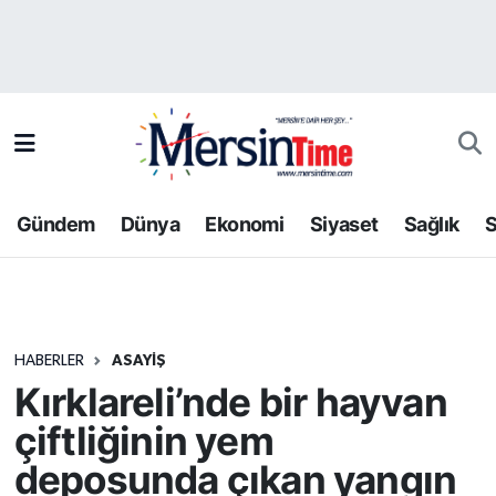
Asayiş
Hava Durumu
Bilim-Teknoloji
Trafik Durumu
Çevre
Süper Lig Puan Durumu ve Fikstür
Gündem
Dünya
Ekonomi
Siyaset
Sağlık
S
Dünya
Tüm Manşetler
Eğitim
Son Dakika Haberleri
HABERLER
ASAYIŞ
Ekonomi
Haber Arşivi
Kırklareli’nde bir hayvan
Gündem
çiftliğinin yem
deposunda çıkan yangın
Kültür-Sanat