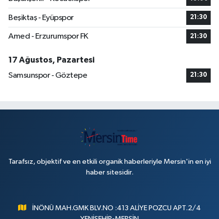
Beşiktaş - Eyüpspor
21:30
Amed - Erzurumspor FK
21:30
17 Ağustos, Pazartesi
Samsunspor - Göztepe
21:30
Tarafsız, objektif ve en etkili organik haberleriyle Mersin'in en iyi
haber sitesidir.
İNÖNÜ MAH.GMK BLV.NO :413 ALİYE POZCU APT.2/4
YENİŞEHİR-MERSİN