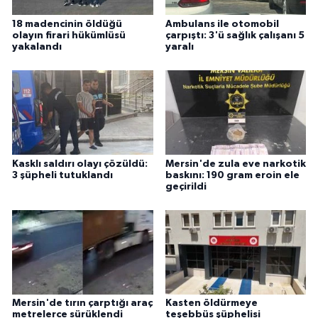
18 madencinin öldüğü
Ambulans ile otomobil
olayın firari hükümlüsü
çarpıştı: 3'ü sağlık çalışanı 5
yakalandı
yaralı
Kasklı saldırı olayı çözüldü:
Mersin'de zula eve narkotik
3 şüpheli tutuklandı
baskını: 190 gram eroin ele
geçirildi
Mersin'de tırın çarptığı araç
Kasten öldürmeye
metrelerce sürüklendi
teşebbüs şüphelisi