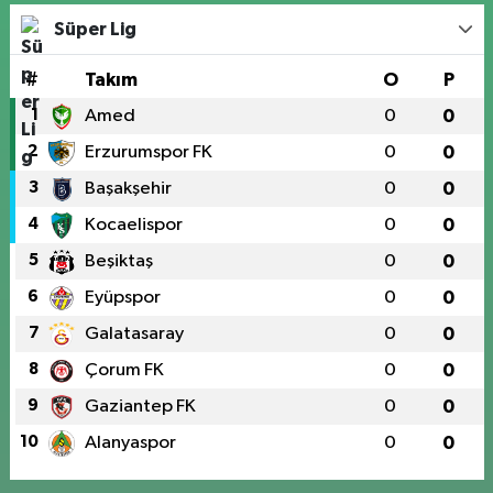
Süper Lig
#
Takım
O
P
1
Amed
0
0
2
Erzurumspor FK
0
0
3
Başakşehir
0
0
4
Kocaelispor
0
0
5
Beşiktaş
0
0
6
Eyüpspor
0
0
7
Galatasaray
0
0
8
Çorum FK
0
0
9
Gaziantep FK
0
0
10
Alanyaspor
0
0