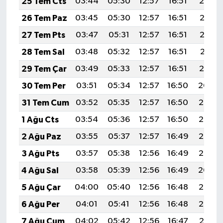
25 Tem Cts
03:44
05:30
12:57
16:51
20:14
26 Tem Paz
03:45
05:30
12:57
16:51
20:13
27 Tem Pts
03:47
05:31
12:57
16:51
20:12
28 Tem Sal
03:48
05:32
12:57
16:51
20:11
29 Tem Çar
03:49
05:33
12:57
16:51
20:10
30 Tem Per
03:51
05:34
12:57
16:50
20:09
31 Tem Cum
03:52
05:35
12:57
16:50
20:08
1 Ağu Cts
03:54
05:36
12:57
16:50
20:07
2 Ağu Paz
03:55
05:37
12:57
16:49
20:06
3 Ağu Pts
03:57
05:38
12:56
16:49
20:05
4 Ağu Sal
03:58
05:39
12:56
16:49
20:04
5 Ağu Çar
04:00
05:40
12:56
16:48
20:03
6 Ağu Per
04:01
05:41
12:56
16:48
20:02
7 Ağu Cum
04:02
05:42
12:56
16:47
20:01