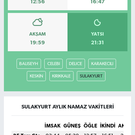
12:56
16:47
AKŞAM
YATSI
19:59
21:31
BALISEYH
CELEBI
DELICE
KARAKECILI
KESKİN
KIRIKKALE
SULAKYURT
SULAKYURT AYLIK NAMAZ VAKITLERI
İMSAK
GÜNEŞ
ÖĞLE
İKINDI
AKŞA