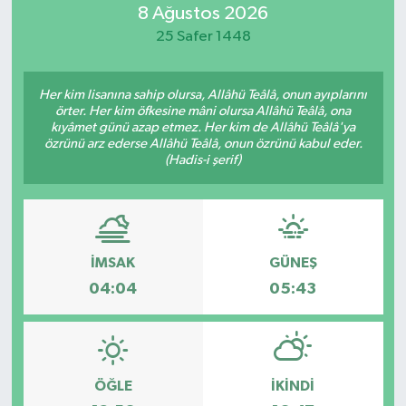
8 Ağustos 2026
Resmi İlan
25 Safer 1448
Sağlık
Her kim lisanına sahip olursa, Allâhü Teâlâ, onun ayıplarını
örter. Her kim öfkesine mâni olursa Allâhü Teâlâ, ona
Siyaset
kıyâmet günü azap etmez. Her kim de Allâhü Teâlâ'ya
özrünü arz ederse Allâhü Teâlâ, onun özrünü kabul eder.
(Hadis-i şerif)
Spor
Yaşam
İMSAK
GÜNEŞ
04:04
05:43
ÖĞLE
İKINDI