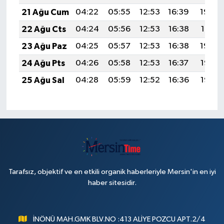
21 Ağu Cum
04:22
05:55
12:53
16:39
19:42
22 Ağu Cts
04:24
05:56
12:53
16:38
19:41
23 Ağu Paz
04:25
05:57
12:53
16:38
19:39
24 Ağu Pts
04:26
05:58
12:53
16:37
19:38
25 Ağu Sal
04:28
05:59
12:52
16:36
19:36
Tarafsız, objektif ve en etkili organik haberleriyle Mersin'in en iyi
haber sitesidir.
İNÖNÜ MAH.GMK BLV.NO :413 ALİYE POZCU APT.2/4