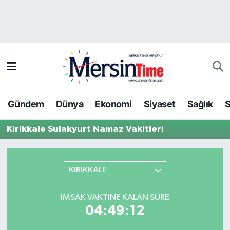
Asayiş
Hava Durumu
Bilim-Teknoloji
Trafik Durumu
Çevre
Süper Lig Puan Durumu ve Fikstür
Gündem
Dünya
Ekonomi
Siyaset
Sağlık
S
Dünya
Tüm Manşetler
Kirikkale Sulakyurt Namaz Vakitleri
Eğitim
Son Dakika Haberleri
Ekonomi
Haber Arşivi
KIRIKKALE
Gündem
İMSAK VAKTINE KALAN SÜRE
04:49:12
Kültür-Sanat