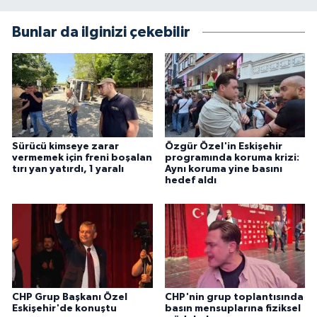
Bunlar da ilginizi çekebilir
Sürücü kimseye zarar
Özgür Özel'in Eskişehir
vermemek için freni boşalan
programında koruma krizi:
tırı yan yatırdı, 1 yaralı
Aynı koruma yine basını
hedef aldı
CHP Grup Başkanı Özel
CHP'nin grup toplantısında
Eskişehir'de konuştu
basın mensuplarına fiziksel