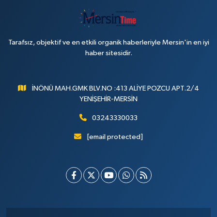
Tarafsız, objektif ve en etkili organik haberleriyle Mersin'in en iyi
haber sitesidir.
İNÖNÜ MAH.GMK BLV.NO :413 ALİYE POZCU APT.2/4
YENİŞEHİR-MERSİN
03243330033
[email protected]