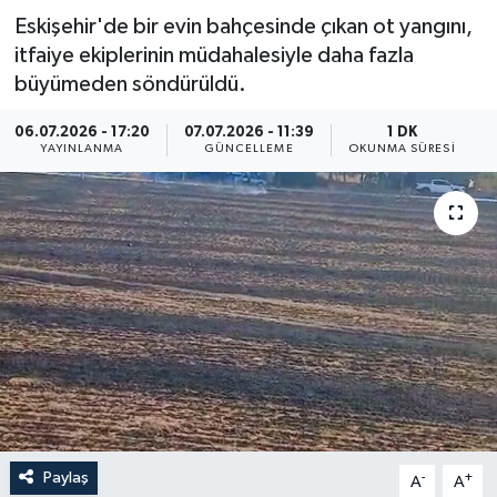
Eskişehir'de bir evin bahçesinde çıkan ot yangını,
Resmi İlan
itfaiye ekiplerinin müdahalesiyle daha fazla
büyümeden söndürüldü.
Sağlık
06.07.2026 - 17:20
07.07.2026 - 11:39
1 DK
Siyaset
YAYINLANMA
GÜNCELLEME
OKUNMA SÜRESI
Spor
Yaşam
Paylaş
-
+
A
A