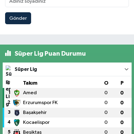
Gönder
Süper Lig Puan Durumu
Süper Lig
#
Takım
O
P
1
Amed
0
0
2
Erzurumspor FK
0
0
3
Başakşehir
0
0
4
Kocaelispor
0
0
5
Beşiktaş
0
0