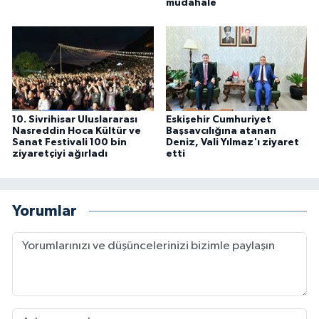
müdahale
10. Sivrihisar Uluslararası
Eskişehir Cumhuriyet
Nasreddin Hoca Kültür ve
Başsavcılığına atanan
Sanat Festivali 100 bin
Deniz, Vali Yılmaz'ı ziyaret
ziyaretçiyi ağırladı
etti
Yorumlar