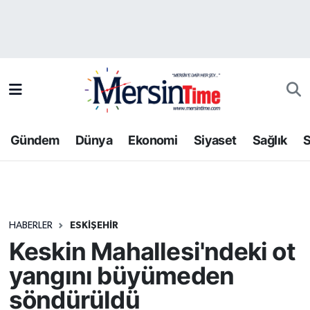
Asayiş
Hava Durumu
Bilim-Teknoloji
Trafik Durumu
Çevre
Süper Lig Puan Durumu ve Fikstür
Gündem
Dünya
Ekonomi
Siyaset
Sağlık
S
Dünya
Tüm Manşetler
Eğitim
Son Dakika Haberleri
HABERLER
ESKIŞEHIR
Ekonomi
Haber Arşivi
Keskin Mahallesi'ndeki ot
Gündem
yangını büyümeden
söndürüldü
Kültür-Sanat