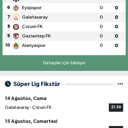
6
Eyüpspor
0
0
7
Galatasaray
0
0
8
Çorum FK
0
0
9
Gaziantep FK
0
0
10
Alanyaspor
0
0
Detaylar için tıklayın
Süper Lig Fikstür
14 Ağustos, Cuma
Galatasaray - Çorum FK
21:30
15 Ağustos, Cumartesi