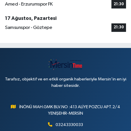
Amed - Erzurumspor FK
21:30
17 Ağustos, Pazartesi
Samsunspor - Göztepe
21:30
Tarafsız, objektif ve en etkili organik haberleriyle Mersin'in en iyi
haber sitesidir.
İNÖNÜ MAH.GMK BLV.NO :413 ALİYE POZCU APT.2/4
YENİŞEHİR-MERSİN
03243330033