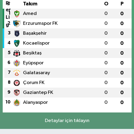
#
Takım
O
P
1
Amed
0
0
2
Erzurumspor FK
0
0
3
Başakşehir
0
0
4
Kocaelispor
0
0
5
Beşiktaş
0
0
6
Eyüpspor
0
0
7
Galatasaray
0
0
8
Çorum FK
0
0
9
Gaziantep FK
0
0
10
Alanyaspor
0
0
Detaylar için tıklayın