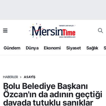
Asayiş
Hava Durumu
Bilim-Teknoloji
Trafik Durumu
Çevre
Süper Lig Puan Durumu ve Fikstür
Gündem
Dünya
Ekonomi
Siyaset
Sağlık
S
Dünya
Tüm Manşetler
Eğitim
Son Dakika Haberleri
HABERLER
ASAYIŞ
Ekonomi
Haber Arşivi
Bolu Belediye Başkanı
Gündem
Özcan'ın da adının geçtiği
davada tutuklu sanıklar
Kültür-Sanat