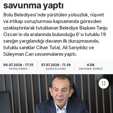
savunma yaptı
Resmi İlan
Bolu Belediyesi'nde yürütülen yolsuzluk, rüşvet
ve irtikap soruşturması kapsamında görevden
Sağlık
uzaklaştırılarak tutuklanan Belediye Başkanı Tanju
Özcan'ın da aralarında bulunduğu 6'sı tutuklu 19
Siyaset
sanığın yargılandığı davanın ilk duruşmasında,
tutuklu sanıklar Cihan Tutal, Ali Sarıyıldız ve
Spor
Süleyman Can savunmalarını yaptı.
Yaşam
06.07.2026 - 17:15
07.07.2026 - 11:39
4 DK
YAYINLANMA
GÜNCELLEME
OKUNMA SÜRESI