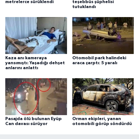
metrelerce sürüklendi
teşebbüs şüphelisi
tutuklandı
Kaza anı kameraya
Otomobil park halindeki
yansımıştı: Yaşadığı dehşet
araca çarptı: 5 yaralı
anlarını anlattı
Pasajda ölü bulunan Eyüp
Orman ekipleri, yanan
Can davası sürüyor
otomobili görüp söndürdü