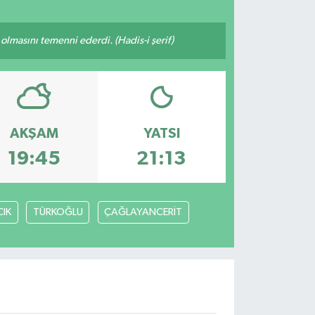
lmasını temenni ederdi. (Hadis-i şerif)
AKŞAM
YATSI
19:45
21:13
IK
TÜRKOĞLU
ÇAĞLAYANCERİT