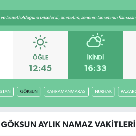
 ve fazilet) olduğunu bilselerdi, ümmetim, senenin tamamının Ramazan o
ÖĞLE
İKINDI
12:45
16:33
İSTAN
GÖKSUN
KAHRAMANMARAŞ
NURHAK
PAZARC
GÖKSUN AYLIK NAMAZ VAKITLERI