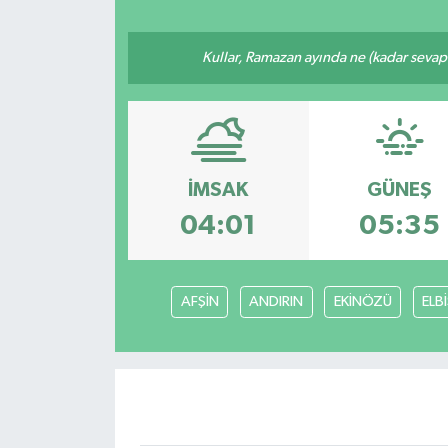
Resmi İlan
Kullar, Ramazan ayında ne (kadar sevap
Sağlık
Siyaset
İMSAK
GÜNEŞ
Spor
04:01
05:35
Yaşam
AFŞİN
ANDIRIN
EKİNÖZÜ
ELB