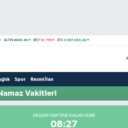
6618.49
13.773
3.107.393,42
ALTIN
BİST
BTC
ağlık
Spor
Resmi İlan
amaz Vakitleri
AKŞAM VAKTINE KALAN SÜRE
08:27