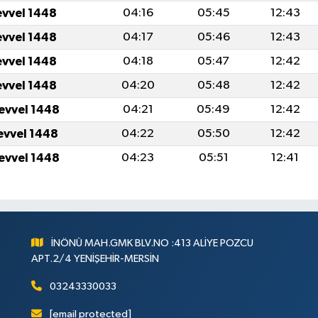
evvel 1448
04:16
05:45
12:43
evvel 1448
04:17
05:46
12:43
evvel 1448
04:18
05:47
12:42
evvel 1448
04:20
05:48
12:42
levvel 1448
04:21
05:49
12:42
levvel 1448
04:22
05:50
12:42
levvel 1448
04:23
05:51
12:41
İNÖNÜ MAH.GMK BLV.NO :413 ALİYE POZCU
APT.2/4 YENİŞEHİR-MERSİN
03243330033
[email protected]