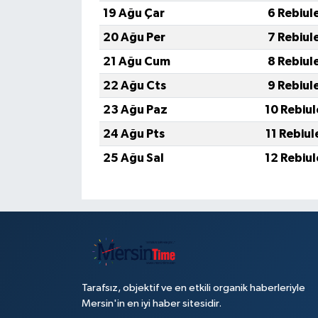
19 Ağu Çar
6 Rebiul
20 Ağu Per
7 Rebiul
21 Ağu Cum
8 Rebiul
22 Ağu Cts
9 Rebiul
23 Ağu Paz
10 Rebiu
24 Ağu Pts
11 Rebiu
25 Ağu Sal
12 Rebiu
Tarafsız, objektif ve en etkili organik haberleriyle
Mersin'in en iyi haber sitesidir.