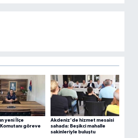
n yeni İlçe
Akdeniz'de hizmet mesaisi
 Komutanı göreve
sahada: Beşikci mahalle
sakinleriyle buluştu