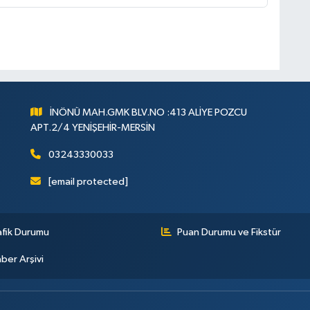
İNÖNÜ MAH.GMK BLV.NO :413 ALİYE POZCU
APT.2/4 YENİŞEHİR-MERSİN
03243330033
[email protected]
afik Durumu
Puan Durumu ve Fikstür
ber Arşivi