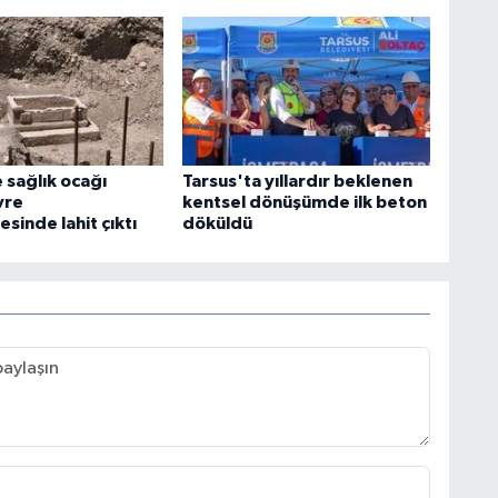
 sağlık ocağı
Tarsus'ta yıllardır beklenen
vre
kentsel dönüşümde ilk beton
sinde lahit çıktı
döküldü