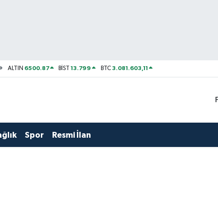
6500.87
13.799
3.081.603,11
ALTIN
BİST
BTC
ağlık
Spor
Resmi İlan