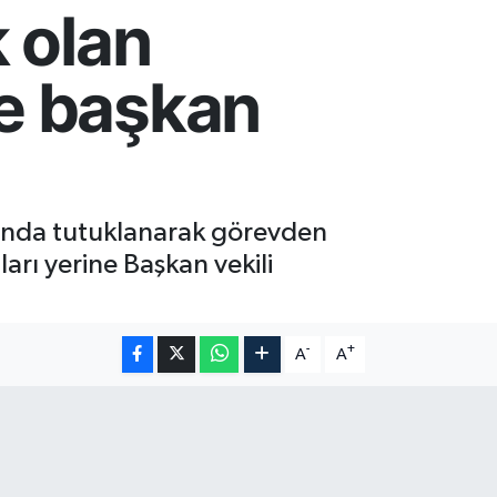
k olan
ye başkan
mında tutuklanarak görevden
rı yerine Başkan vekili
-
+
A
A