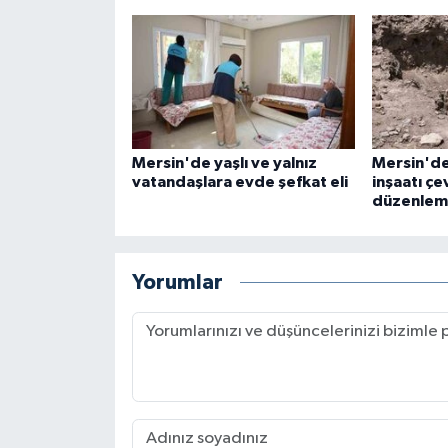
Mersin'de yaşlı ve yalnız
Mersin'de
vatandaşlara evde şefkat eli
inşaatı çe
düzenleme
Yorumlar