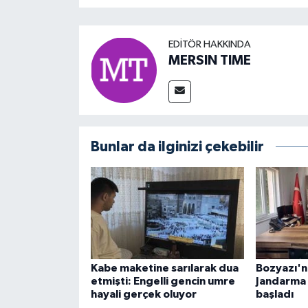
EDITÖR HAKKINDA
MERSIN TIME
Bunlar da ilginizi çekebilir
Kabe maketine sarılarak dua
Bozyazı'nı
etmişti: Engelli gencin umre
Jandarma
hayali gerçek oluyor
başladı