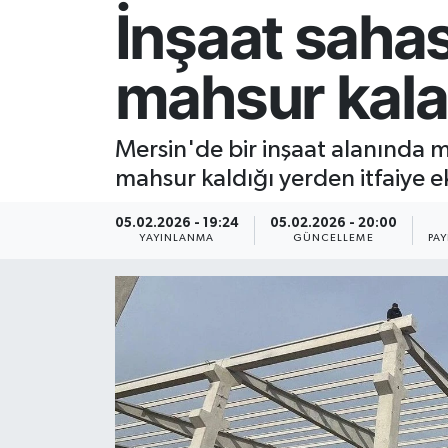
İnşaat sahas
Resmi İlan
mahsur kalan 
Sağlık
Siyaset
Mersin'de bir inşaat alanında m
mahsur kaldığı yerden itfaiye ek
Spor
05.02.2026 - 19:24
05.02.2026 - 20:00
Yaşam
YAYINLANMA
GÜNCELLEME
PA