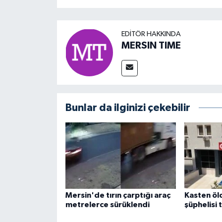
EDITÖR HAKKINDA
MERSIN TIME
Bunlar da ilginizi çekebilir
Mersin'de tırın çarptığı araç
Kasten ö
metrelerce sürüklendi
şüphelisi 