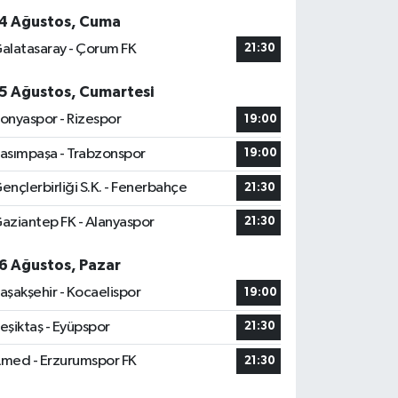
4 Ağustos, Cuma
alatasaray - Çorum FK
21:30
5 Ağustos, Cumartesi
onyaspor - Rizespor
19:00
asımpaşa - Trabzonspor
19:00
ençlerbirliği S.K. - Fenerbahçe
21:30
aziantep FK - Alanyaspor
21:30
6 Ağustos, Pazar
aşakşehir - Kocaelispor
19:00
eşiktaş - Eyüpspor
21:30
med - Erzurumspor FK
21:30