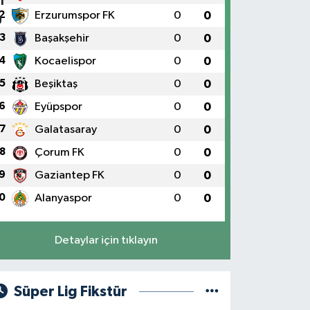
2
Erzurumspor FK
0
0
3
Başakşehir
0
0
4
Kocaelispor
0
0
5
Beşiktaş
0
0
6
Eyüpspor
0
0
7
Galatasaray
0
0
8
Çorum FK
0
0
9
Gaziantep FK
0
0
0
Alanyaspor
0
0
Detaylar için tıklayın
Süper Lig Fikstür