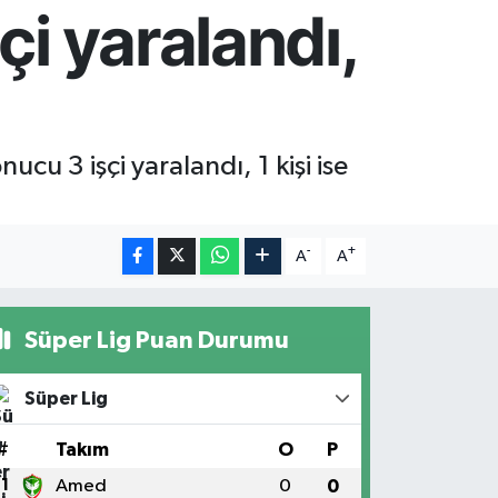
i yaralandı,
u 3 işçi yaralandı, 1 kişi ise
-
+
A
A
Süper Lig Puan Durumu
Süper Lig
#
Takım
O
P
1
Amed
0
0