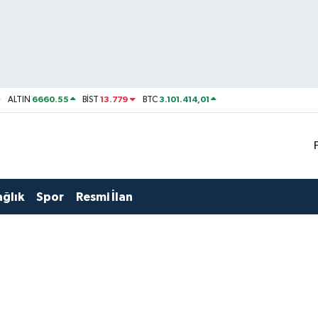
6660.55
13.779
3.101.414,01
ALTIN
BİST
BTC
ağlık
Spor
Resmi İlan