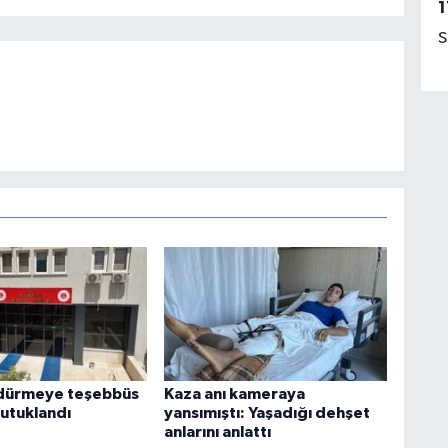
1
S
ldürmeye teşebbüs
Kaza anı kameraya
tutuklandı
yansımıştı: Yaşadığı dehşet
anlarını anlattı