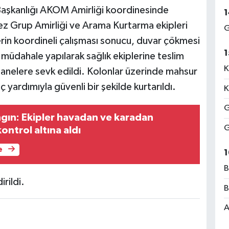
 Başkanlığı AKOM Amirliği koordinesinde
1
ez Grup Amirliği ve Arama Kurtarma ekipleri
G
lerin koordineli çalışması sonucu, duvar çökmesi
1
lk müdahale yapılarak sağlık ekiplerine teslim
K
astanelere sevk edildi. Kolonlar üzerinde mahsur
aç yardımıyla güvenli bir şekilde kurtarıldı.
K
G
gın: Ekipler havadan ve karadan
G
ntrol altına aldı
e
1
B
irildi.
B
A