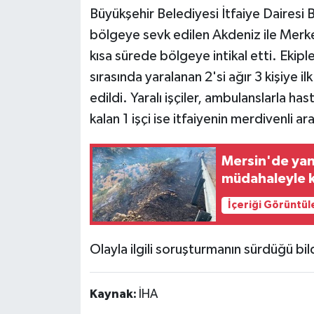
Büyükşehir Belediyesi İtfaiye Dairesi
bölgeye sevk edilen Akdeniz ile Merk
kısa sürede bölgeye intikal etti. Ekip
sırasında yaralanan 2'si ağır 3 kişiye i
edildi. Yaralı işçiler, ambulanslarla h
kalan 1 işçi ise itfaiyenin merdivenli ar
Mersin'de yan
müdahaleyle ko
İçeriği Görüntül
Olayla ilgili soruşturmanın sürdüğü bild
Kaynak:
İHA