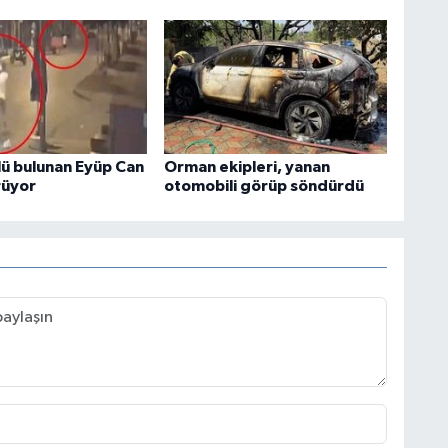
lü bulunan Eyüp Can
Orman ekipleri, yanan
rüyor
otomobili görüp söndürdü