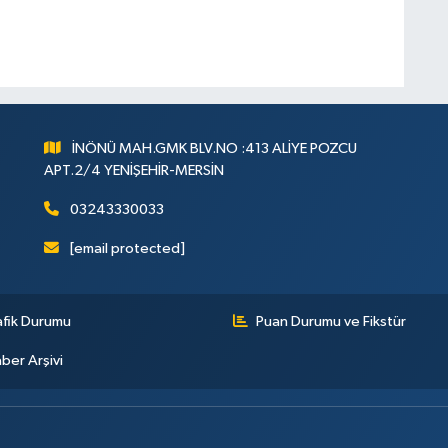
İNÖNÜ MAH.GMK BLV.NO :413 ALİYE POZCU
APT.2/4 YENİŞEHİR-MERSİN
03243330033
[email protected]
afik Durumu
Puan Durumu ve Fikstür
ber Arşivi