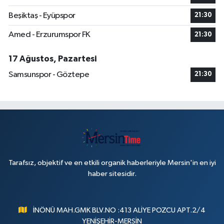
Beşiktaş - Eyüpspor
21:30
Amed - Erzurumspor FK
21:30
17 Ağustos, Pazartesi
Samsunspor - Göztepe
21:30
Tarafsız, objektif ve en etkili organik haberleriyle Mersin'in en iyi
haber sitesidir.
İNÖNÜ MAH.GMK BLV.NO :413 ALİYE POZCU APT.2/4
YENİŞEHİR-MERSİN