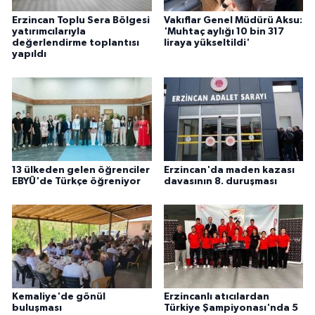
Erzincan Toplu Sera Bölgesi
Vakıflar Genel Müdürü Aksu:
yatırımcılarıyla
'Muhtaç aylığı 10 bin 317
değerlendirme toplantısı
liraya yükseltildi'
yapıldı
13 ülkeden gelen öğrenciler
Erzincan'da maden kazası
EBYÜ'de Türkçe öğreniyor
davasının 8. duruşması
Kemaliye'de gönül
Erzincanlı atıcılardan
buluşması
Türkiye Şampiyonası'nda 5