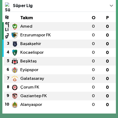
Süper Lig
#
Takım
O
P
1
Amed
0
0
2
Erzurumspor FK
0
0
3
Başakşehir
0
0
4
Kocaelispor
0
0
5
Beşiktaş
0
0
6
Eyüpspor
0
0
7
Galatasaray
0
0
8
Çorum FK
0
0
9
Gaziantep FK
0
0
10
Alanyaspor
0
0