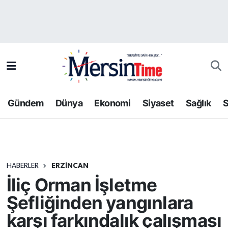
Asayiş
Hava Durumu
Bilim-Teknoloji
Trafik Durumu
Çevre
Süper Lig Puan Durumu ve Fikstür
Gündem
Dünya
Ekonomi
Siyaset
Sağlık
S
Dünya
Tüm Manşetler
Eğitim
Son Dakika Haberleri
HABERLER
ERZINCAN
Ekonomi
Haber Arşivi
İliç Orman İşletme
Gündem
Şefliğinden yangınlara
karşı farkındalık çalışması
Kültür-Sanat