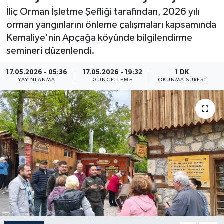
İliç Orman İşletme Şefliği tarafından, 2026 yılı
Resmi İlan
orman yangınlarını önleme çalışmaları kapsamında
Kemaliye'nin Apçağa köyünde bilgilendirme
Sağlık
semineri düzenlendi.
Siyaset
17.05.2026 - 05:36
17.05.2026 - 19:32
1 DK
YAYINLANMA
GÜNCELLEME
OKUNMA SÜRESI
Spor
Yaşam