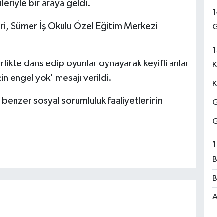
leriyle bir araya geldi.
1
ri, Sümer İş Okulu Özel Eğitim Merkezi
G
1
likte dans edip oyunlar oynayarak keyifli anlar
K
in engel yok' mesajı verildi.
K
, benzer sosyal sorumluluk faaliyetlerinin
G
G
1
B
B
A