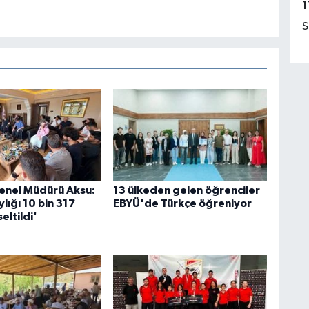
1
S
Genel Müdürü Aksu:
13 ülkeden gelen öğrenciler
lığı 10 bin 317
EBYÜ'de Türkçe öğreniyor
eltildi'