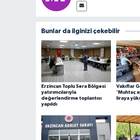
Bunlar da ilginizi çekebilir
Erzincan Toplu Sera Bölgesi
Vakıflar 
yatırımcılarıyla
'Muhtaç ay
değerlendirme toplantısı
liraya yüks
yapıldı