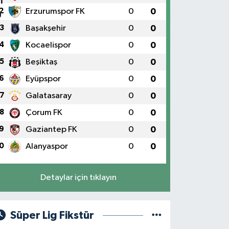
2
Erzurumspor FK
0
0
3
Başakşehir
0
0
4
Kocaelispor
0
0
5
Beşiktaş
0
0
6
Eyüpspor
0
0
7
Galatasaray
0
0
8
Çorum FK
0
0
9
Gaziantep FK
0
0
0
Alanyaspor
0
0
Detaylar için tıklayın
Süper Lig Fikstür