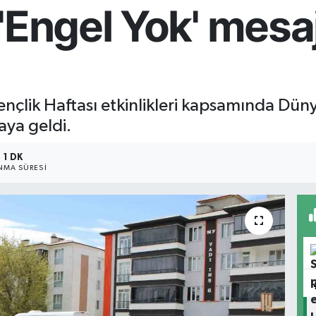
'Engel Yok' mesajl
nçlik Haftası etkinlikleri kapsamında Dünya
aya geldi.
1 DK
MA SÜRESI