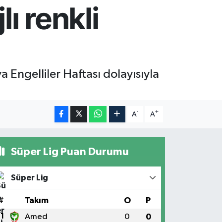
ı renkli
 Engelliler Haftası dolayısıyla
-
+
A
A
Süper Lig Puan Durumu
Süper Lig
#
Takım
O
P
1
Amed
0
0