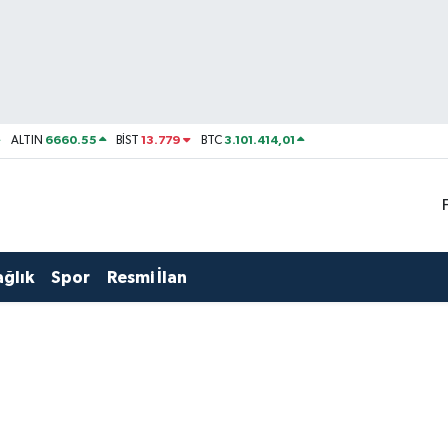
6660.55
13.779
3.101.414,01
ALTIN
BİST
BTC
ağlık
Spor
Resmi İlan