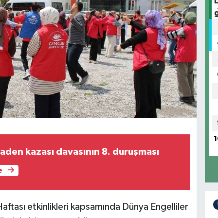
1
aden kazası davasının 8. duruşması
e
aftası etkinlikleri kapsamında Dünya Engelliler