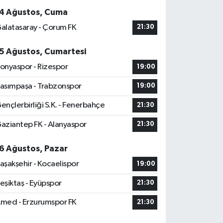
4 Ağustos, Cuma
alatasaray - Çorum FK
21:30
5 Ağustos, Cumartesi
onyaspor - Rizespor
19:00
asımpaşa - Trabzonspor
19:00
ençlerbirliği S.K. - Fenerbahçe
21:30
aziantep FK - Alanyaspor
21:30
6 Ağustos, Pazar
aşakşehir - Kocaelispor
19:00
eşiktaş - Eyüpspor
21:30
med - Erzurumspor FK
21:30