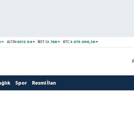
8
6513.94
13.768
3.075.096,36
ALTIN
BİST
BTC
ağlık
Spor
Resmi İlan