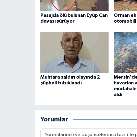
Pasajda ölü bulunan Eyüp Can
Orman eki
davası sürüyor
otomobili
Muhtara saldırı olayında 2
Mersin'de
şüpheli tutuklandı
havadan 
müdahaley
aldı
Yorumlar