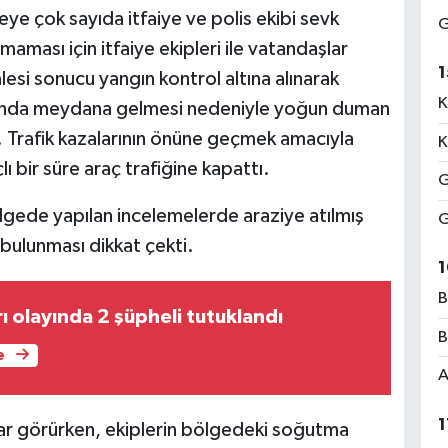
ye çok sayıda itfaiye ve polis ekibi sevk
G
maması için itfaiye ekipleri ile vatandaşlar
1
esi sonucu yangın kontrol altına alınarak
K
nında meydana gelmesi nedeniyle yoğun duman
. Trafik kazalarının önüne geçmek amacıyla
K
ı bir süre araç trafiğine kapattı.
G
gede yapılan incelemelerde araziye atılmış
G
n bulunması dikkat çekti.
1
B
ı olayında 2 şüpheli tutuklandı
B
e
A
1
rar görürken, ekiplerin bölgedeki soğutma