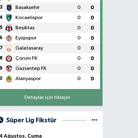
3
Başakşehir
0
0
4
Kocaelispor
0
0
5
Beşiktaş
0
0
6
Eyüpspor
0
0
7
Galatasaray
0
0
8
Çorum FK
0
0
9
Gaziantep FK
0
0
0
Alanyaspor
0
0
Detaylar için tıklayın
Süper Lig Fikstür
4 Ağustos, Cuma