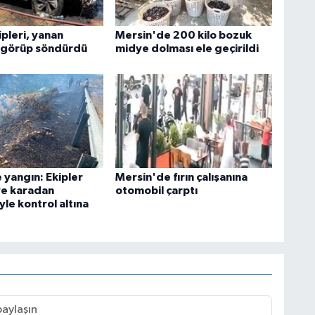
pleri, yanan
Mersin'de 200 kilo bozuk
 görüp söndürdü
midye dolması ele geçirildi
 yangın: Ekipler
Mersin'de fırın çalışanına
ve karadan
otomobil çarptı
le kontrol altına