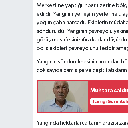
Merkezi'ne yaptığı ihbar üzerine bölge
edildi. Yangının yerleşim yerlerine ulaş
yoğun çaba harcadı. Ekiplerin müdahal
söndürüldü. Yangının çevreyolu yakı
görüş mesafesini sıfıra kadar düşürdü
polis ekipleri çevreyolunu tedbir amaçl
Yangının söndürülmesinin ardından böl
çok sayıda cam şişe ve çeşitli atıkları
Muhtara saldır
İçeriği Görüntül
Yangında hektarlarca tarım arazisi za