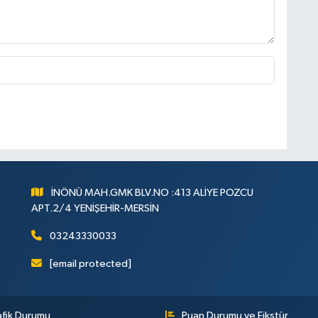
İNÖNÜ MAH.GMK BLV.NO :413 ALİYE POZCU
APT.2/4 YENİŞEHİR-MERSİN
03243330033
[email protected]
afik Durumu
Puan Durumu ve Fikstür