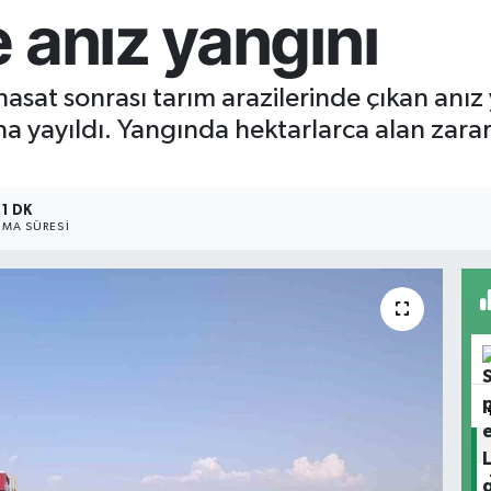
 anız yangını
hasat sonrası tarım arazilerinde çıkan anız 
na yayıldı. Yangında hektarlarca alan zara
1 DK
MA SÜRESI