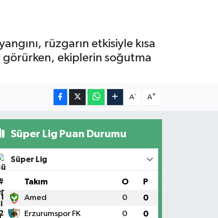
yangını, rüzgarın etkisiyle kısa
r görürken, ekiplerin soğutma
-
+
A
A
Süper Lig Puan Durumu
Süper Lig
#
Takım
O
P
1
Amed
0
0
2
Erzurumspor FK
0
0