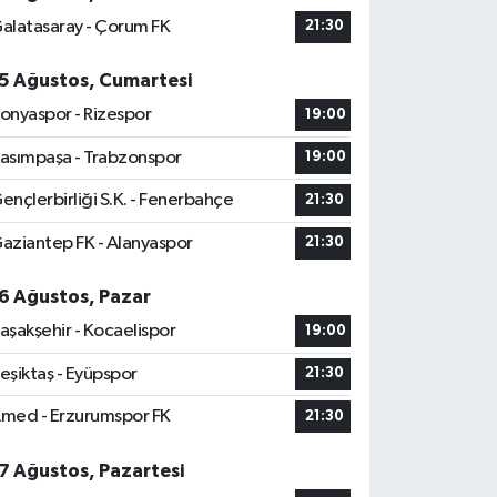
alatasaray - Çorum FK
21:30
5 Ağustos, Cumartesi
onyaspor - Rizespor
19:00
asımpaşa - Trabzonspor
19:00
ençlerbirliği S.K. - Fenerbahçe
21:30
aziantep FK - Alanyaspor
21:30
6 Ağustos, Pazar
aşakşehir - Kocaelispor
19:00
eşiktaş - Eyüpspor
21:30
med - Erzurumspor FK
21:30
7 Ağustos, Pazartesi