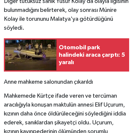
Diğer tutuksuz sanık Yusuf Kolay da olayla ilgisinin
bulunmadığını belirterek, olay sonrası Münire
Kolay ile torununu Malatya'ya götürdüğünü
söyledi.
Otomobil park
halindeki araca çarptı: 5
yaralı
Anne mahkeme salonundan çıkarıldı
Mahkemede Kürtçe ifade veren ve tercüman
aracılığıyla konuşan maktulün annesi Elif Uçurum,
kızının daha önce öldürüleceğini söylediğini iddia
ederek, sanıklardan şikayetçi oldu. Uçurum,
kızının kayınpederinin ölümünden sorumlu