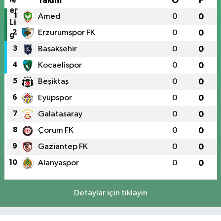
#
Takım
O
P
1
Amed
0
0
2
Erzurumspor FK
0
0
3
Başakşehir
0
0
4
Kocaelispor
0
0
5
Beşiktaş
0
0
6
Eyüpspor
0
0
7
Galatasaray
0
0
8
Çorum FK
0
0
9
Gaziantep FK
0
0
10
Alanyaspor
0
0
Detaylar için tıklayın