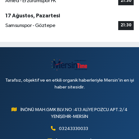
Amed - Erzurumspor FK
21:30
17 Ağustos, Pazartesi
Samsunspor - Göztepe
21:30
Tarafsız, objektif ve en etkili organik haberleriyle Mersin'in en iyi
haber sitesidir.
İNÖNÜ MAH.GMK BLV.NO :413 ALİYE POZCU APT.2/4
YENİŞEHİR-MERSİN
03243330033