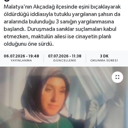
Malatya'nın Akçadağ ilçesinde eşini bıçaklayarak
Resmi İlan
öldürdüğü iddiasıyla tutuklu yargılanan şahsın da
aralarında bulunduğu 3 sanığın yargılanmasına
Sağlık
başlandı. Duruşmada sanıklar suçlamaları kabul
etmezken, maktulün ailesi ise cinayetin planlı
Siyaset
olduğunu öne sürdü.
Spor
06.07.2026 - 19:48
07.07.2026 - 11:38
3 DK
YAYINLANMA
GÜNCELLEME
OKUNMA SÜRESI
Yaşam