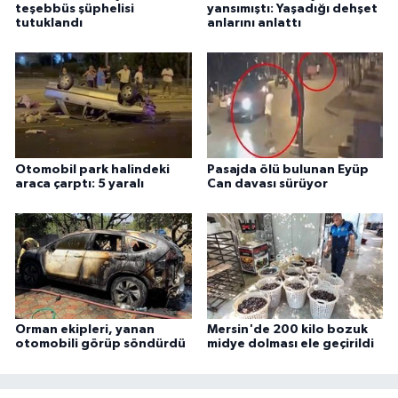
teşebbüs şüphelisi
yansımıştı: Yaşadığı dehşet
tutuklandı
anlarını anlattı
Otomobil park halindeki
Pasajda ölü bulunan Eyüp
araca çarptı: 5 yaralı
Can davası sürüyor
Orman ekipleri, yanan
Mersin'de 200 kilo bozuk
otomobili görüp söndürdü
midye dolması ele geçirildi