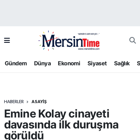
Asayiş
Hava Durumu
Bilim-Teknoloji
Trafik Durumu
Çevre
Süper Lig Puan Durumu ve Fikstür
Gündem
Dünya
Ekonomi
Siyaset
Sağlık
S
Dünya
Tüm Manşetler
Eğitim
Son Dakika Haberleri
HABERLER
ASAYIŞ
Ekonomi
Haber Arşivi
Emine Kolay cinayeti
Gündem
davasında ilk duruşma
görüldü
Kültür-Sanat