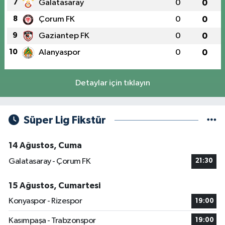
7
Galatasaray
0
0
8
Çorum FK
0
0
9
Gaziantep FK
0
0
10
Alanyaspor
0
0
Detaylar için tıklayın
Süper Lig Fikstür
14 Ağustos, Cuma
Galatasaray - Çorum FK
21:30
15 Ağustos, Cumartesi
Konyaspor - Rizespor
19:00
Kasımpaşa - Trabzonspor
19:00