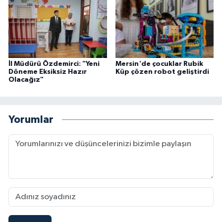
İl Müdürü Özdemirci: "Yeni
Mersin'de çocuklar Rubik
Döneme Eksiksiz Hazır
Küp çözen robot geliştirdi
Olacağız"
Yorumlar