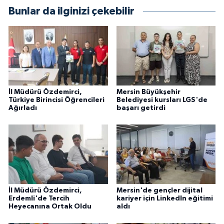
Bunlar da ilginizi çekebilir
İl Müdürü Özdemirci,
Mersin Büyükşehir
Türkiye Birincisi Öğrencileri
Belediyesi kursları LGS'de
Ağırladı
başarı getirdi
İl Müdürü Özdemirci,
Mersin'de gençler dijital
Erdemli'de Tercih
kariyer için LinkedIn eğitimi
Heyecanına Ortak Oldu
aldı