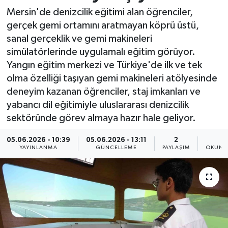
Mersin'de denizcilik eğitimi alan öğrenciler,
Resmi İlan
gerçek gemi ortamını aratmayan köprü üstü,
sanal gerçeklik ve gemi makineleri
Sağlık
simülatörlerinde uygulamalı eğitim görüyor.
Yangın eğitim merkezi ve Türkiye'de ilk ve tek
Siyaset
olma özelliği taşıyan gemi makineleri atölyesinde
deneyim kazanan öğrenciler, staj imkanları ve
Spor
yabancı dil eğitimiyle uluslararası denizcilik
sektöründe görev almaya hazır hale geliyor.
Yaşam
05.06.2026 - 10:39
05.06.2026 - 13:11
2
4
YAYINLANMA
GÜNCELLEME
PAYLAŞIM
OKUNM