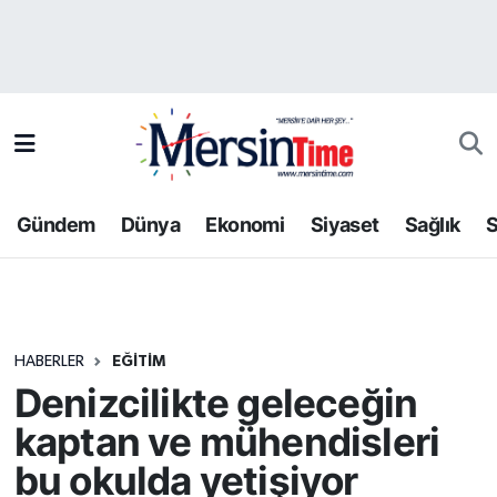
Asayiş
Hava Durumu
Bilim-Teknoloji
Trafik Durumu
Çevre
Süper Lig Puan Durumu ve Fikstür
Gündem
Dünya
Ekonomi
Siyaset
Sağlık
S
Dünya
Tüm Manşetler
Eğitim
Son Dakika Haberleri
HABERLER
EĞITIM
Ekonomi
Haber Arşivi
Denizcilikte geleceğin
Gündem
kaptan ve mühendisleri
bu okulda yetişiyor
Kültür-Sanat