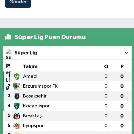
Gönder
Süper Lig Puan Durumu
Süper Lig
#
Takım
O
P
1
Amed
0
0
2
Erzurumspor FK
0
0
3
Başakşehir
0
0
4
Kocaelispor
0
0
5
Beşiktaş
0
0
6
Eyüpspor
0
0