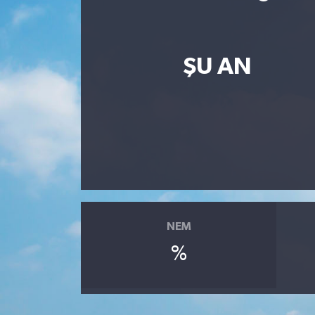
Resmi İlan
Sağlık
ŞU AN
Siyaset
Spor
Yaşam
NEM
%