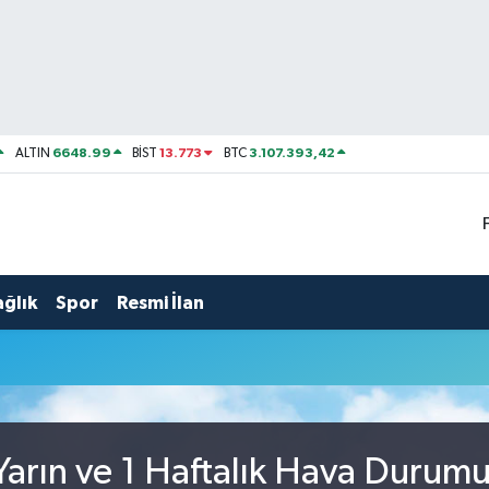
6648.99
13.773
3.107.393,42
ALTIN
BİST
BTC
ağlık
Spor
Resmi İlan
arın ve 1 Haftalık Hava Durum