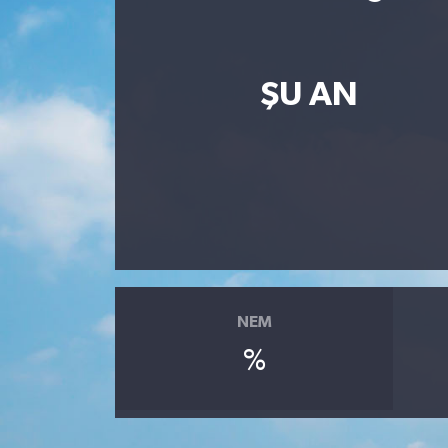
Resmi İlan
Sağlık
ŞU AN
Siyaset
Spor
Yaşam
NEM
%