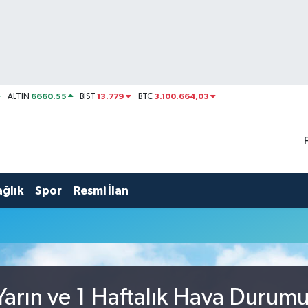
6660.55
13.779
3.100.664,03
ALTIN
BİST
BTC
ağlık
Spor
Resmi İlan
arın ve 1 Haftalık Hava Durum