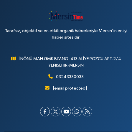
Tarafsız, objektif ve en etkili organik haberleriyle Mersin'in en iyi
haber sitesidir.
İNÖNÜ MAH.GMK BLV.NO :413 ALİYE POZCU APT.2/4
YENİŞEHİR-MERSİN
03243330033
[email protected]