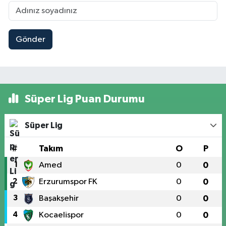
Gönder
Süper Lig Puan Durumu
Süper Lig
#
Takım
O
P
1
Amed
0
0
2
Erzurumspor FK
0
0
3
Başakşehir
0
0
4
Kocaelispor
0
0