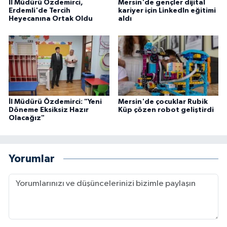
İl Müdürü Özdemirci,
Mersin'de gençler dijital
Erdemli'de Tercih
kariyer için LinkedIn eğitimi
Heyecanına Ortak Oldu
aldı
İl Müdürü Özdemirci: "Yeni
Mersin'de çocuklar Rubik
Döneme Eksiksiz Hazır
Küp çözen robot geliştirdi
Olacağız"
Yorumlar