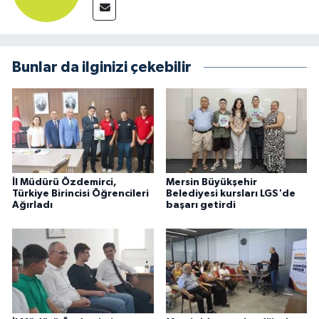
Bunlar da ilginizi çekebilir
İl Müdürü Özdemirci,
Mersin Büyükşehir
Türkiye Birincisi Öğrencileri
Belediyesi kursları LGS'de
Ağırladı
başarı getirdi