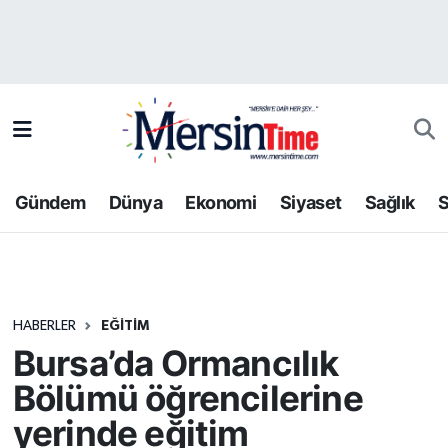
Asayiş
Hava Durumu
Bilim-Teknoloji
Trafik Durumu
Çevre
Süper Lig Puan Durumu ve Fikstür
Gündem
Dünya
Ekonomi
Siyaset
Sağlık
S
Dünya
Tüm Manşetler
Eğitim
Son Dakika Haberleri
HABERLER
EĞITIM
Ekonomi
Haber Arşivi
Bursa’da Ormancılık
Gündem
Bölümü öğrencilerine
yerinde eğitim
Kültür-Sanat