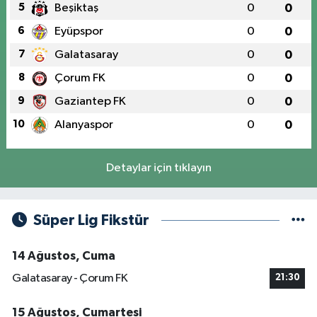
5
Beşiktaş
0
0
6
Eyüpspor
0
0
7
Galatasaray
0
0
8
Çorum FK
0
0
9
Gaziantep FK
0
0
10
Alanyaspor
0
0
Detaylar için tıklayın
Süper Lig Fikstür
14 Ağustos, Cuma
Galatasaray - Çorum FK
21:30
15 Ağustos, Cumartesi