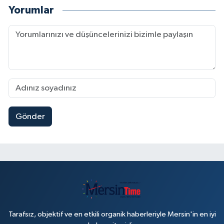
Yorumlar
Gönder
Tarafsız, objektif ve en etkili organik haberleriyle Mersin'in en iyi