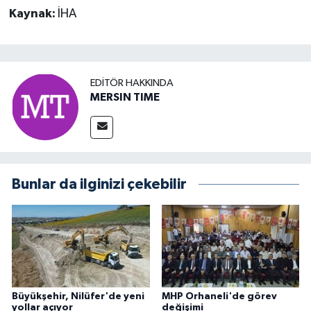
Kaynak:
İHA
EDITÖR HAKKINDA
MERSIN TIME
Bunlar da ilginizi çekebilir
Büyükşehir, Nilüfer'de yeni
MHP Orhaneli'de görev
yollar açıyor
değişimi