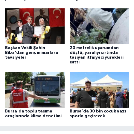
Başkan Vekili Şahin
20 metrelik uçurumdan
Biba'dan genç mimarlara
düştü, yaralıyı sırtında
tavsiyeler
taşıyan itfaiyeci yürekleri
ısıttı
Bursa'da toplu taşıma
Bursa'da 30 bin çocuk yazı
araçlarında klima denetimi
sporla geçirecek