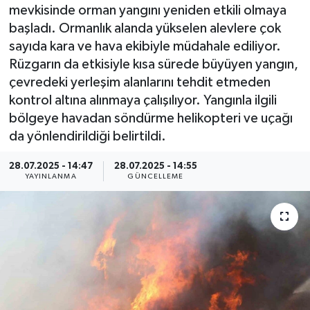
mevkisinde orman yangını yeniden etkili olmaya
Resmi İlan
başladı. Ormanlık alanda yükselen alevlere çok
sayıda kara ve hava ekibiyle müdahale ediliyor.
Sağlık
Rüzgarın da etkisiyle kısa sürede büyüyen yangın,
çevredeki yerleşim alanlarını tehdit etmeden
Siyaset
kontrol altına alınmaya çalışılıyor. Yangınla ilgili
bölgeye havadan söndürme helikopteri ve uçağı
Spor
da yönlendirildiği belirtildi.
Yaşam
28.07.2025 - 14:47
28.07.2025 - 14:55
YAYINLANMA
GÜNCELLEME