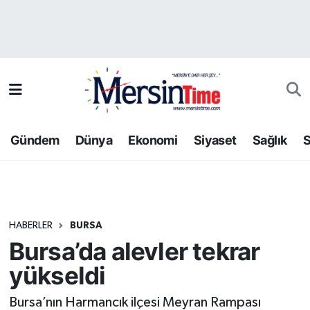
Asayiş
Hava Durumu
Bilim-Teknoloji
Trafik Durumu
Çevre
Süper Lig Puan Durumu ve Fikstür
Gündem
Dünya
Ekonomi
Siyaset
Sağlık
S
Dünya
Tüm Manşetler
Eğitim
Son Dakika Haberleri
HABERLER
BURSA
Ekonomi
Haber Arşivi
Bursa’da alevler tekrar
Gündem
yükseldi
Kültür-Sanat
Bursa’nın Harmancık ilçesi Meyran Rampası