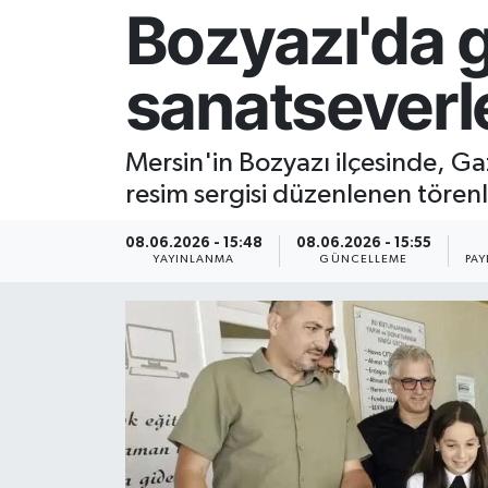
Bozyazı'da g
Resmi İlan
sanatseverl
Sağlık
Siyaset
Mersin'in Bozyazı ilçesinde, G
resim sergisi düzenlenen törenle
Spor
08.06.2026 - 15:48
08.06.2026 - 15:55
Yaşam
YAYINLANMA
GÜNCELLEME
PAY