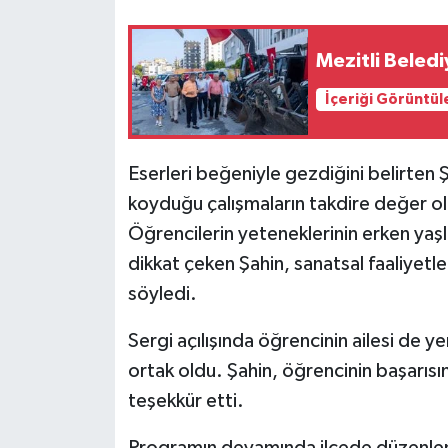
Mezitli Beledi
İçeriği Görüntül
Eserleri beğeniyle gezdiğini belirten Ş
koyduğu çalışmaların takdire değer ol
Öğrencilerin yeteneklerinin erken ya
dikkat çeken Şahin, sanatsal faaliyetl
söyledi.
Sergi açılışında öğrencinin ailesi de
ortak oldu. Şahin, öğrencinin başarıs
teşekkür etti.
Programın devamında ilçede düzenlene