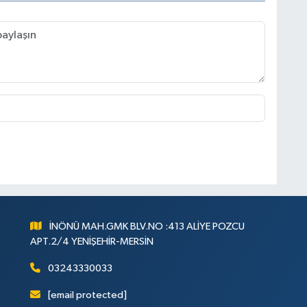
İNÖNÜ MAH.GMK BLV.NO :413 ALİYE POZCU
APT.2/4 YENİŞEHİR-MERSİN
03243330033
[email protected]