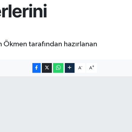
lerini
sen Ökmen tarafından hazırlanan
-
+
A
A