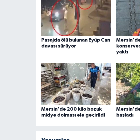
Pasajda ölü bulunan Eyüp Can
Mersin'd
davası sürüyor
konserves
yaktı
Mersin'de 200 kilo bozuk
Mersin'de 
midye dolması ele geçirildi
başladı