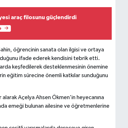
yesi araç filosunu güçlendirdi
e
ahin, öğrencinin sanata olan ilgisi ve ortaya
duğunu ifade ederek kendisini tebrik etti.
şlarda keşfedilerek desteklenmesinin önemine
erin eğitim sürecine önemli katkılar sunduğunu
 yer alarak Açelya Ahsen Ökmen'in heyecanına
ında emeği bulunan ailesine ve öğretmenlerine
n çeşitli yarışmalarda dereceye giren