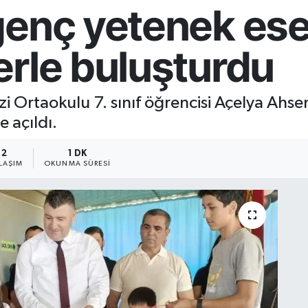
enç yetenek eser
erle buluşturdu
azi Ortaokulu 7. sınıf öğrencisi Açelya Ah
 açıldı.
2
1 DK
LAŞIM
OKUNMA SÜRESI