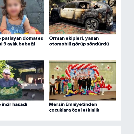
e patlayan domates
Orman ekipleri, yanan
i 9 aylık bebeği
otomobili görüp söndürdü
incir hasadı
Mersin Emniyetinden
çocuklara özel etkinlik