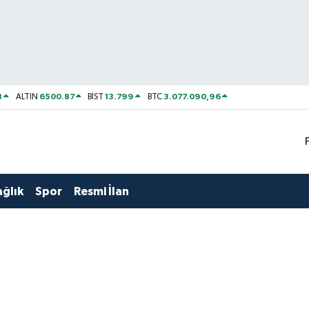
8
6500.87
13.799
3.077.090,96
ALTIN
BİST
BTC
ağlık
Spor
Resmi İlan