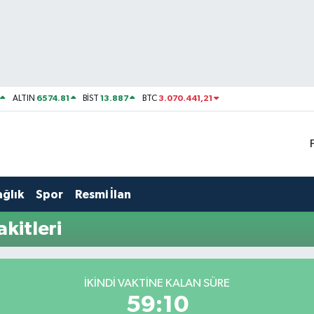
6574.81
13.887
3.070.441,21
ALTIN
BİST
BTC
ağlık
Spor
Resmi İlan
kitleri
İKINDI VAKTINE KALAN SÜRE
59:10