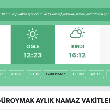
 Yetimi itip kakan işte odur. Ve (o kimse) yoksula yemek yedirilmesi içi
ÖĞLE
İKINDI
12:23
16:12
AZ
AHLAT
BİTLİS
GÜROYMAK
HİZAN
MUTKİ
ÜROYMAK AYLIK NAMAZ VAKITLE