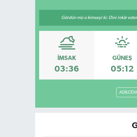
Resmi İlan
Gördün mü o kimseyi ki: Dini inkâr eder.
Sağlık
Siyaset
İMSAK
GÜNEŞ
Spor
03:36
05:12
Yaşam
ADİLCEV
G