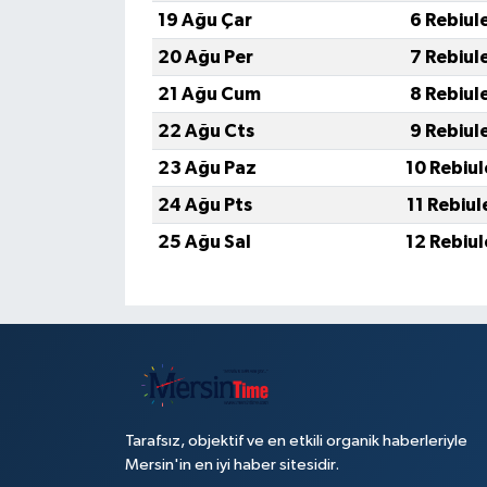
19 Ağu Çar
6 Rebiul
20 Ağu Per
7 Rebiul
21 Ağu Cum
8 Rebiul
22 Ağu Cts
9 Rebiul
23 Ağu Paz
10 Rebiu
24 Ağu Pts
11 Rebiu
25 Ağu Sal
12 Rebiu
Tarafsız, objektif ve en etkili organik haberleriyle
Mersin'in en iyi haber sitesidir.