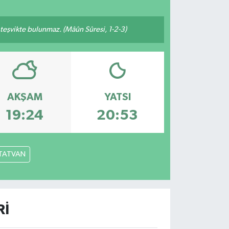
n teşvikte bulunmaz. (Mâûn Sûresi, 1-2-3)
AKŞAM
YATSI
19:24
20:53
TATVAN
RI