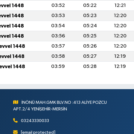
evvel 1448
03:52
05:22
12:21
evvel 1448
03:53
05:23
12:20
evvel 1448
03:54
05:24
12:20
evvel 1448
03:56
05:25
12:20
levvel 1448
03:57
05:26
12:20
levvel 1448
03:58
05:27
12:19
levvel 1448
03:59
05:28
12:19
İNÖNÜ MAH.GMK BLV.NO :413 ALİYE POZCU
APT.2/4 YENİŞEHİR-MERSİN
03243330033
[email protected]