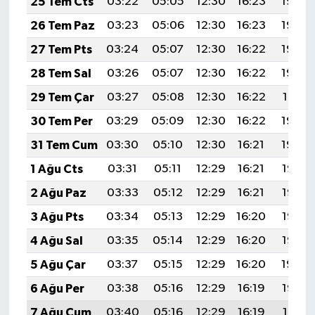
25 Tem Cts
03:22
05:05
12:30
16:23
19:44
26 Tem Paz
03:23
05:06
12:30
16:23
19:44
27 Tem Pts
03:24
05:07
12:30
16:22
19:43
28 Tem Sal
03:26
05:07
12:30
16:22
19:42
29 Tem Çar
03:27
05:08
12:30
16:22
19:41
30 Tem Per
03:29
05:09
12:30
16:22
19:40
31 Tem Cum
03:30
05:10
12:30
16:21
19:39
1 Ağu Cts
03:31
05:11
12:29
16:21
19:38
2 Ağu Paz
03:33
05:12
12:29
16:21
19:37
3 Ağu Pts
03:34
05:13
12:29
16:20
19:36
4 Ağu Sal
03:35
05:14
12:29
16:20
19:35
5 Ağu Çar
03:37
05:15
12:29
16:20
19:34
6 Ağu Per
03:38
05:16
12:29
16:19
19:33
7 Ağu Cum
03:40
05:16
12:29
16:19
19:31