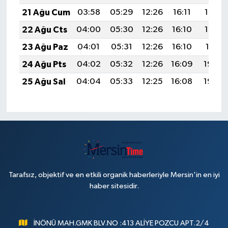
21 Ağu Cum
03:58
05:29
12:26
16:11
19:13
22 Ağu Cts
04:00
05:30
12:26
16:10
19:12
23 Ağu Paz
04:01
05:31
12:26
16:10
19:11
24 Ağu Pts
04:02
05:32
12:26
16:09
19:09
25 Ağu Sal
04:04
05:33
12:25
16:08
19:08
Tarafsız, objektif ve en etkili organik haberleriyle Mersin'in en iyi
haber sitesidir.
İNÖNÜ MAH.GMK BLV.NO :413 ALİYE POZCU APT.2/4