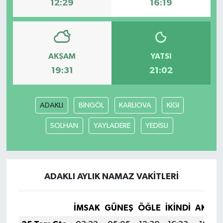
12:29
16:19
AKŞAM
YATSI
19:31
21:02
ADAKLI
BİNGÖL
KARLIOVA
KİGI
SOLHAN
YAYLADERE
YEDİSU
ADAKLI AYLIK NAMAZ VAKITLERI
İMSAK
GÜNEŞ
ÖĞLE
İKINDI
AKŞA