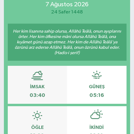
7 Ağustos 2026
Resmi İlan
24 Safer 1448
Sağlık
Her kim lisanına sahip olursa, Allâhü Teâlâ, onun ayıplarını
örter. Her kim öfkesine mâni olursa Allâhü Teâlâ, ona
Siyaset
kıyâmet günü azap etmez. Her kim de Allâhü Teâlâ'ya
özrünü arz ederse Allâhü Teâlâ, onun özrünü kabul eder.
(Hadis-i şerif)
Spor
Yaşam
İMSAK
GÜNEŞ
03:40
05:16
ÖĞLE
İKINDI