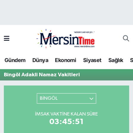
Asayiş
Hava Durumu
Bilim-Teknoloji
Trafik Durumu
Çevre
Süper Lig Puan Durumu ve Fikstür
Gündem
Dünya
Ekonomi
Siyaset
Sağlık
S
Dünya
Tüm Manşetler
Bingöl Adakli Namaz Vakitleri
Eğitim
Son Dakika Haberleri
Ekonomi
Haber Arşivi
BİNGÖL
Gündem
İMSAK VAKTINE KALAN SÜRE
03:45:51
Kültür-Sanat