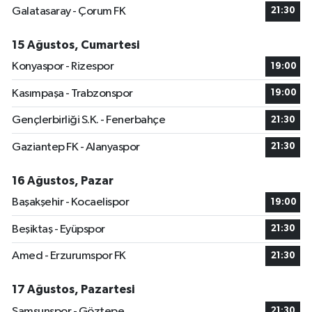
Galatasaray - Çorum FK
21:30
15 Ağustos, Cumartesi
Konyaspor - Rizespor
19:00
Kasımpaşa - Trabzonspor
19:00
Gençlerbirliği S.K. - Fenerbahçe
21:30
Gaziantep FK - Alanyaspor
21:30
16 Ağustos, Pazar
Başakşehir - Kocaelispor
19:00
Beşiktaş - Eyüpspor
21:30
Amed - Erzurumspor FK
21:30
17 Ağustos, Pazartesi
Samsunspor - Göztepe
21:30