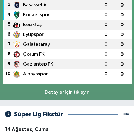
3
Başakşehir
0
0
4
Kocaelispor
0
0
5
Beşiktaş
0
0
6
Eyüpspor
0
0
7
Galatasaray
0
0
8
Çorum FK
0
0
9
Gaziantep FK
0
0
10
Alanyaspor
0
0
Detaylar için tıklayın
Süper Lig Fikstür
14 Ağustos, Cuma