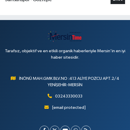
Tarafsız, objektif ve en etkili organik haberleriyle Mersin'in en iyi
haber sitesidir.
İNÖNÜ MAH.GMK BLV.NO :413 ALİYE POZCU APT.2/4
YENİŞEHİR-MERSİN
03243330033
[email protected]