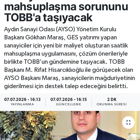
mahsuplaşma sorununu
Resmi İlan
TOBB'a taşıyacak
Sağlık
Aydın Sanayi Odası (AYSO) Yönetim Kurulu
Başkanı Gökhan Maraş, GES yatırımı yapan
Siyaset
sanayiciler için yeni bir maliyet oluşturan saatlik
mahsuplaşma uygulamasını, çözüm önerileriyle
Spor
birlikte TOBB'un gündemine taşıyacak. TOBB
Başkanı M. Rifat Hisarcıklıoğlu ile görüşecek olan
Yaşam
AYSO Başkanı Maraş, sanayicilerin mağduriyetinin
giderilmesi için destek talep edeceğini belirtti.
07.07.2026 - 16:13
07.07.2026 - 16:15
2 DK
YAYINLANMA
GÜNCELLEME
OKUNMA SÜRESI