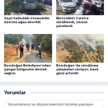
Seyir halindeki otomobilin
Motosiklet 3 metre
üzerine ağaç devrildi
sürüklendi, sürücü
yaralandı
Bozdoğan Belediyesi'nden
Bozdoğan'da söndürme
yangın bölgesine destek
çalışmaları sürüyor, hava
çağrısı
gücü artırıldı
Yorumlar