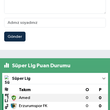
Gönder
Süper Lig Puan Durumu
Süper Lig
#
Takım
O
P
1
Amed
0
0
2
Erzurumspor FK
0
0