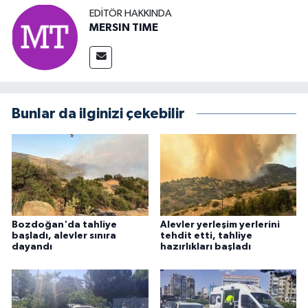
EDITÖR HAKKINDA
MERSIN TIME
Bunlar da ilginizi çekebilir
Bozdoğan'da tahliye
Alevler yerleşim yerlerini
başladı, alevler sınıra
tehdit etti, tahliye
dayandı
hazırlıkları başladı