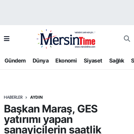
Asayiş
Hava Durumu
Bilim-Teknoloji
Trafik Durumu
Çevre
Süper Lig Puan Durumu ve Fikstür
Gündem
Dünya
Ekonomi
Siyaset
Sağlık
S
Dünya
Tüm Manşetler
Eğitim
Son Dakika Haberleri
HABERLER
AYDIN
Ekonomi
Haber Arşivi
Başkan Maraş, GES
Gündem
yatırımı yapan
sanayicilerin saatlik
Kültür-Sanat