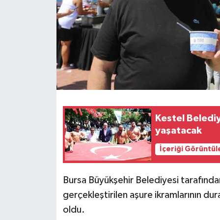
Kestel Belediy
yaşatacak
İçeriği Görüntül
Bursa Büyükşehir Belediyesi tarafında
gerçekleştirilen aşure ikramlarının du
oldu.