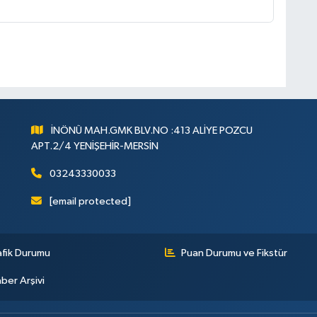
İNÖNÜ MAH.GMK BLV.NO :413 ALİYE POZCU
APT.2/4 YENİŞEHİR-MERSİN
03243330033
[email protected]
afik Durumu
Puan Durumu ve Fikstür
ber Arşivi