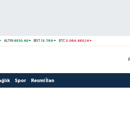
6510.40
13.799
3.064.480,14
ALTIN
BİST
BTC
ağlık
Spor
Resmi İlan