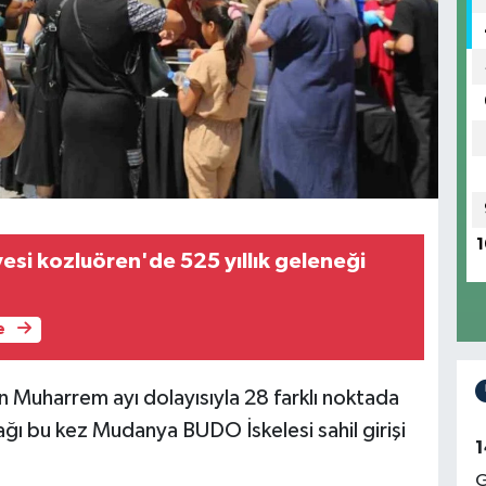
1
esi kozluören'de 525 yıllık geleneği
e
n Muharrem ayı dolayısıyla 28 farklı noktada
rağı bu kez Mudanya BUDO İskelesi sahil girişi
1
G