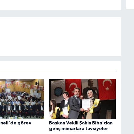
neli'de görev
Başkan Vekili Şahin Biba'dan
genç mimarlara tavsiyeler