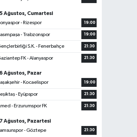
5 Ağustos, Cumartesi
onyaspor - Rizespor
19:00
asımpaşa - Trabzonspor
19:00
ençlerbirliği S.K. - Fenerbahçe
21:30
aziantep FK - Alanyaspor
21:30
6 Ağustos, Pazar
aşakşehir - Kocaelispor
19:00
eşiktaş - Eyüpspor
21:30
med - Erzurumspor FK
21:30
7 Ağustos, Pazartesi
amsunspor - Göztepe
21:30