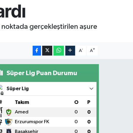
ardı
 noktada gerçekleştirilen aşure
-
+
A
A
Süper Lig Puan Durumu
Süper Lig
#
Takım
O
P
1
Amed
0
0
2
Erzurumspor FK
0
0
3
Başakşehir
0
0