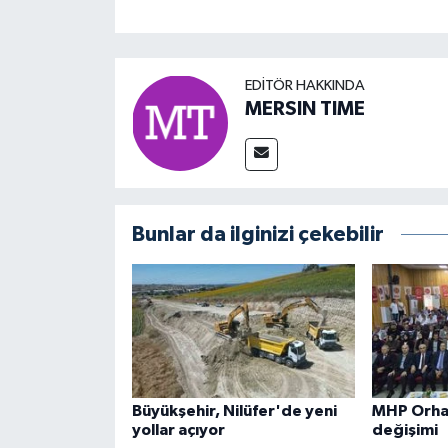
EDITÖR HAKKINDA
MERSIN TIME
Bunlar da ilginizi çekebilir
Büyükşehir, Nilüfer'de yeni
MHP Orha
yollar açıyor
değişimi