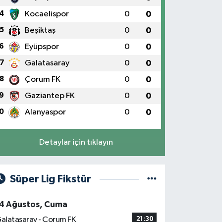
4
Kocaelispor
0
0
5
Beşiktaş
0
0
6
Eyüpspor
0
0
7
Galatasaray
0
0
8
Çorum FK
0
0
9
Gaziantep FK
0
0
0
Alanyaspor
0
0
Detaylar için tıklayın
Süper Lig Fikstür
4 Ağustos, Cuma
alatasaray - Çorum FK
21:30