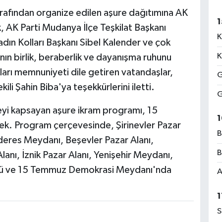
arafından organize edilen aşure dağıtımına AK
1
, AK Parti Mudanya İlçe Teşkilat Başkanı
K
ın Kolları Başkanı Sibel Kalender ve çok
K
ın birlik, beraberlik ve dayanışma ruhunu
ları memnuniyeti dile getiren vatandaşlar,
G
li Şahin Biba'ya teşekkürlerini iletti.
G
çeyi kapsayan aşure ikram programı, 15
1
. Program çerçevesinde, Şirinevler Pazar
B
res Meydanı, Beşevler Pazar Alanı,
B
anı, İznik Pazar Alanı, Yenişehir Meydanı,
önü ve 15 Temmuz Demokrasi Meydanı'nda
A
1
S